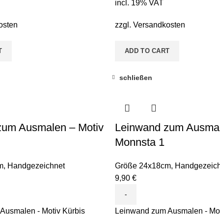
incl. 19% VAT
osten
zzgl.
Versandkosten
T
ADD TO CART
schließen
zum Ausmalen – Motiv
Leinwand zum Ausmal
Monnsta 1
m
,
Handgezeichnet
Größe 24x18cm
,
Handgezeich
9,90
€
Ausmalen - Motiv Kürbis
Leinwand zum Ausmalen - Mot