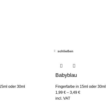
BENLAND
LEINWÄNDE
FINGERFARBEN
PRODUKTE
ÜBER 
schließen
Babyblau
 15ml oder 30ml
Fingerfarbe in 15ml oder 30ml
1,99
€
–
3,49
€
incl. VAT