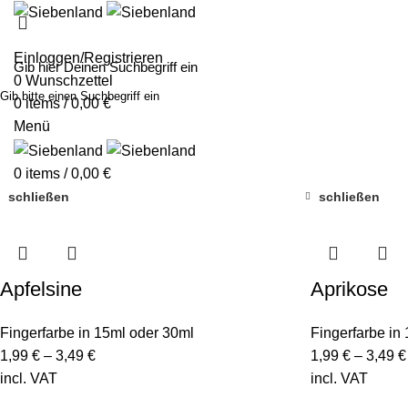
MALEN MIT SIE
Einloggen/Registrieren
0
Wunschzettel
Gib bitte einen Suchbegriff ein
0
items
/
0,00
€
Menü
0
items
/
0,00
€
schließen
schließen
Apfelsine
Aprikose
Fingerfarbe in 15ml oder 30ml
Fingerfarbe in
1,99
€
–
3,49
€
1,99
€
–
3,49
€
incl. VAT
incl. VAT