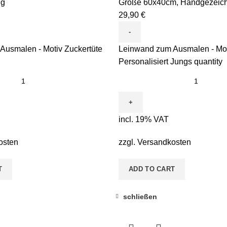
ng
Größe 60x40cm
,
Handgezeich
29,90
€
Ausmalen - Motiv Zuckertüte
Leinwand zum Ausmalen - Mo
Personalisiert Jungs quantity
incl. 19% VAT
osten
zzgl.
Versandkosten
T
ADD TO CART
schließen