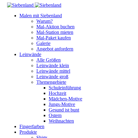
Malen mit Siebenland
Warum?
Mal-Aktion buchen
Mal-Station mieten
Mal-Paket kaufen
Galerie
Angebot anfordern
Leinwände
Alle Größen
Leinwände klein
Leinwände mittel
Leinwände groß
Themengebiete
Schuleinführung
Hochzeit
Mädchen-Motive
Jungs-Motive
Gesund ist bunt
Ostern
Weihnachten
Fingerfarben
Produkte
Shirts