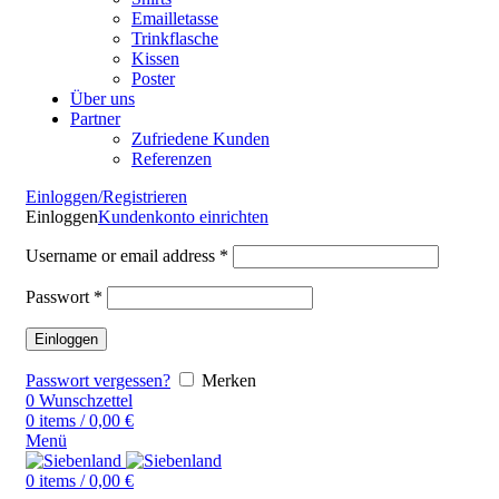
Emailletasse
Trinkflasche
Kissen
Poster
Über uns
Partner
Zufriedene Kunden
Referenzen
Einloggen/Registrieren
Einloggen
Kundenkonto einrichten
Username or email address
*
Passwort
*
Einloggen
Passwort vergessen?
Merken
0
Wunschzettel
0
items
/
0,00
€
Menü
0
items
/
0,00
€