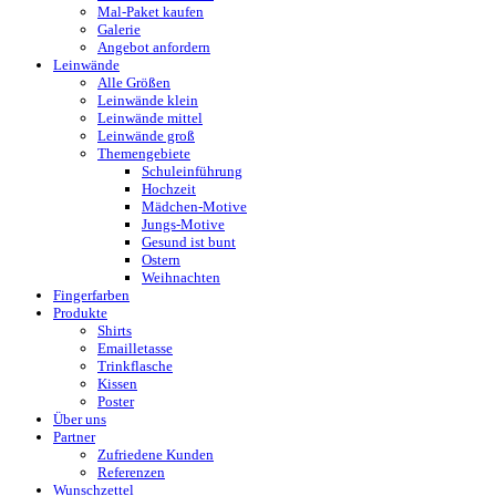
Mal-Paket kaufen
Galerie
Angebot anfordern
Leinwände
Alle Größen
Leinwände klein
Leinwände mittel
Leinwände groß
Themengebiete
Schuleinführung
Hochzeit
Mädchen-Motive
Jungs-Motive
Gesund ist bunt
Ostern
Weihnachten
Fingerfarben
Produkte
Shirts
Emailletasse
Trinkflasche
Kissen
Poster
Über uns
Partner
Zufriedene Kunden
Referenzen
Wunschzettel