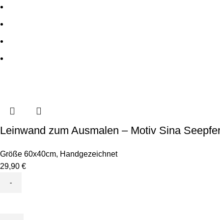
Leinwand zum Ausmalen – Motiv Sina Seepfe
Größe 60x40cm
,
Handgezeichnet
29,90
€
Leinwand
zum