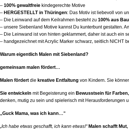
–
100%
gewaltfreie
kindegerechte Motive
–
HERGESTELLT in Thüringen
: Das Motiv ist liebevoll von u
– Die Leinwand auf dem Keilrahmen besteht
zu
100% aus Bau
– unsere Siebenland Motive kannst Du kunterbunt gestalten. A
– Die Leinwand ist von hinten geklammert, daher ist auch ein 
– handgezeichnet mit Acrylic Marker schwarz, seitlich NICHT b
Warum eigentlich Malen mit Siebenland?
gemeinsam malen fördert…
Malen fördert
die
kreative Entfaltung
von Kindern. Sie können 
Sie entwickeln
mit Begeisterung ein
Bewusstsein für Farben
denken, mutig zu sein und spielerisch mit Herausforderungen
„Guck Mama, was ich kann…“
„Ich habe etwas geschafft, ich kann etwas!“
Malen schafft Mut, 