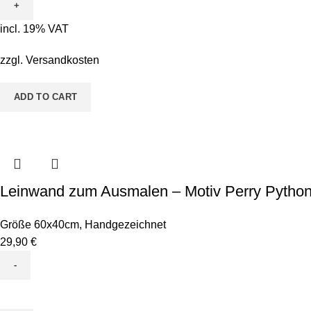
Ausmalen
-
incl. 19% VAT
Motiv
Sina
zzgl.
Versandkosten
Seepferd
quantity
ADD TO CART
Leinwand zum Ausmalen – Motiv Perry Pytho
Größe 60x40cm
,
Handgezeichnet
29,90
€
Leinwand
zum