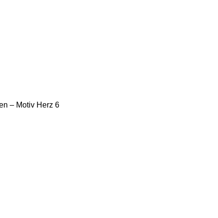
BENLAND
LEINWÄNDE
FINGERFARBEN
PRODUKTE
ÜBER 
n – Motiv Herz 6