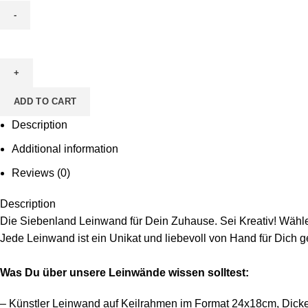
Leinwand
zum
Ausmalen
-
ADD TO CART
Motiv
Herz
Description
6
Additional information
quantity
Reviews (0)
Description
Die Siebenland Leinwand für Dein Zuhause. Sei Kreativ! Wähle 
Jede Leinwand ist ein Unikat und liebevoll von Hand für Dich g
Was Du über unsere Leinwände wissen solltest:
– Künstler Leinwand auf Keilrahmen im Format 24x18cm, Dicke 