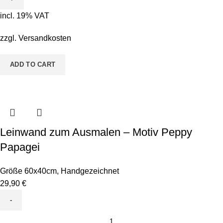
-
incl. 19% VAT
Motiv
Perry
zzgl.
Versandkosten
Python
quantity
ADD TO CART
Leinwand zum Ausmalen – Motiv Peppy
Papagei
Größe 60x40cm
,
Handgezeichnet
29,90
€
Leinwand