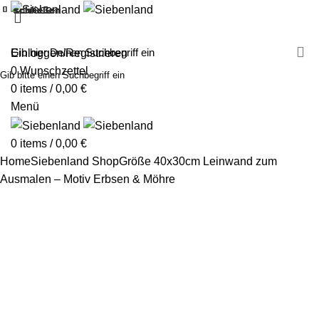
schließen
schließen
schließen
schließen
schließen
schließen
schließen
schließen
schließen
schließen
schließen
schließen
schließen
schließen
schließen
schließen
schließen
schließen
MALEN MIT SIEBENLAND
LEINWÄNDE
FINGERFARBEN
PRODUKTE
ÜBER UNS
PARTNER
Einloggen/Registrieren
0
Wunschzettel
Gib bitte einen Suchbegriff ein
0
items
/
0,00
€
Menü
0
items
/
0,00
€
Home
Siebenland Shop
Größe 40x30cm
Leinwand zum
Ausmalen – Motiv Erbsen & Möhre