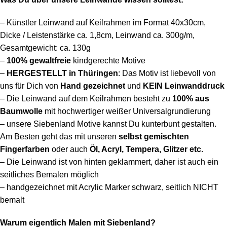
– Künstler Leinwand auf Keilrahmen im Format 40x30cm,
Dicke / Leistenstärke ca. 1,8cm, Leinwand ca. 300g/m,
Gesamtgewicht: ca. 130g
–
100%
gewaltfreie
kindgerechte Motive
–
HERGESTELLT in Thüringen
: Das Motiv ist liebevoll von
uns für Dich von
Hand gezeichnet
und
KEIN Leinwanddruck
– Die Leinwand auf dem Keilrahmen besteht
zu
100% aus
Baumwolle
mit hochwertiger weißer Universalgrundierung
– unsere Siebenland Motive kannst Du kunterbunt gestalten.
Am Besten geht das mit unseren
selbst gemischten
Fingerfarben
oder auch
Öl, Acryl, Tempera, Glitzer etc.
– Die Leinwand ist von hinten geklammert, daher ist auch ein
seitliches Bemalen möglich
– handgezeichnet mit Acrylic Marker schwarz, seitlich NICHT
bemalt
Warum eigentlich Malen mit Siebenland?