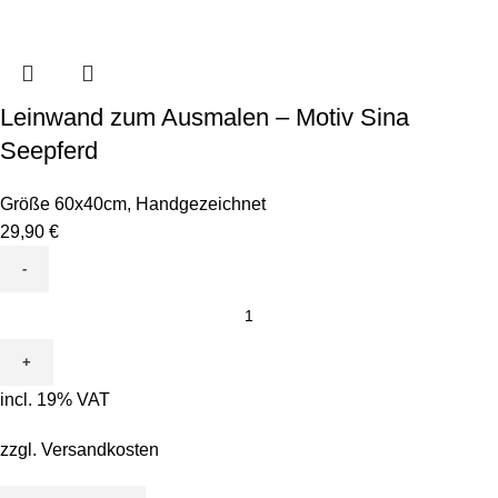
Leinwand zum Ausmalen – Motiv Sina
Seepferd
Größe 60x40cm
,
Handgezeichnet
29,90
€
Leinwand
zum
Ausmalen
-
incl. 19% VAT
Motiv
Sina
zzgl.
Versandkosten
Seepferd