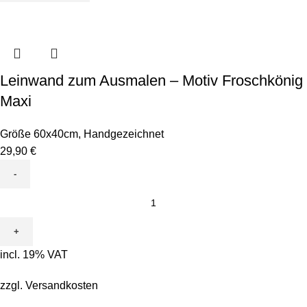
Leinwand zum Ausmalen – Motiv Froschkönig
Maxi
Größe 60x40cm
,
Handgezeichnet
29,90
€
Leinwand
zum
Ausmalen
-
incl. 19% VAT
Motiv
Froschkönig
zzgl.
Versandkosten
Maxi