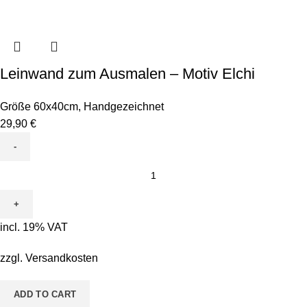
Leinwand zum Ausmalen – Motiv Elchi
Größe 60x40cm
,
Handgezeichnet
29,90
€
Leinwand
zum
Ausmalen
-
incl. 19% VAT
Motiv
Elchi
zzgl.
Versandkosten
quantity
ADD TO CART