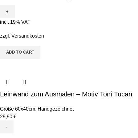
zum
Ausmalen
-
incl. 19% VAT
Motiv
Peppy
zzgl.
Versandkosten
Papagei
quantity
ADD TO CART
Leinwand zum Ausmalen – Motiv Toni Tucan
Größe 60x40cm
,
Handgezeichnet
29,90
€
Leinwand