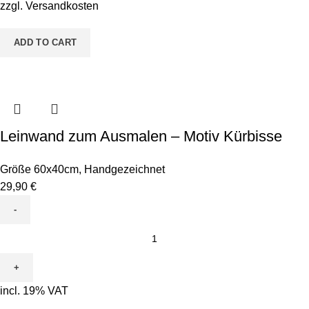
Kastanienmännchen
zzgl.
Versandkosten
quantity
ADD TO CART
Leinwand zum Ausmalen – Motiv Kürbisse
Größe 60x40cm
,
Handgezeichnet
29,90
€
Leinwand
zum
Ausmalen
-
incl. 19% VAT
Motiv