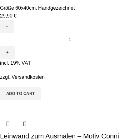
Größe 60x40cm
,
Handgezeichnet
29,90
€
Leinwand
zum
Ausmalen
-
incl. 19% VAT
Motiv
Flora
zzgl.
Versandkosten
Flamingo
quantity
ADD TO CART
Leinwand zum Ausmalen – Motiv Conni