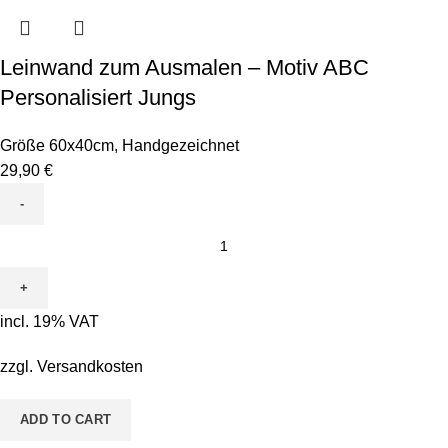
Leinwand zum Ausmalen – Motiv ABC
Personalisiert Jungs
Größe 60x40cm
,
Handgezeichnet
29,90
€
Leinwand
zum
Ausmalen
-
incl. 19% VAT
Motiv
ABC
zzgl.
Versandkosten
Personalisiert
Jungs
ADD TO CART
quantity