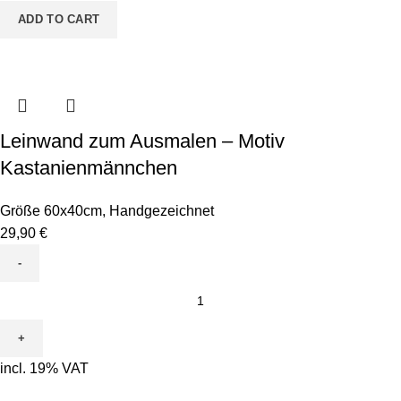
quantity
ADD TO CART
Leinwand zum Ausmalen – Motiv
Kastanienmännchen
Größe 60x40cm
,
Handgezeichnet
29,90
€
Leinwand
zum
Ausmalen
-
incl. 19% VAT
Motiv