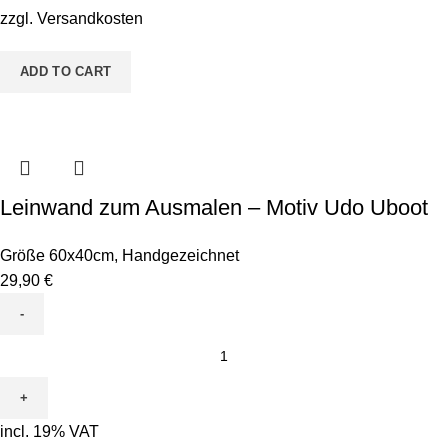
Kürbisse
zzgl.
Versandkosten
quantity
ADD TO CART
Leinwand zum Ausmalen – Motiv Udo Uboot
Größe 60x40cm
,
Handgezeichnet
29,90
€
Leinwand
zum
Ausmalen
-
incl. 19% VAT
Motiv