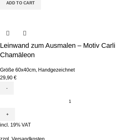
quantity
ADD TO CART
Leinwand zum Ausmalen – Motiv Carli
Chamäleon
Größe 60x40cm
,
Handgezeichnet
29,90
€
Leinwand
zum
Ausmalen
-
incl. 19% VAT
Motiv
Carli
zzgl.
Versandkosten