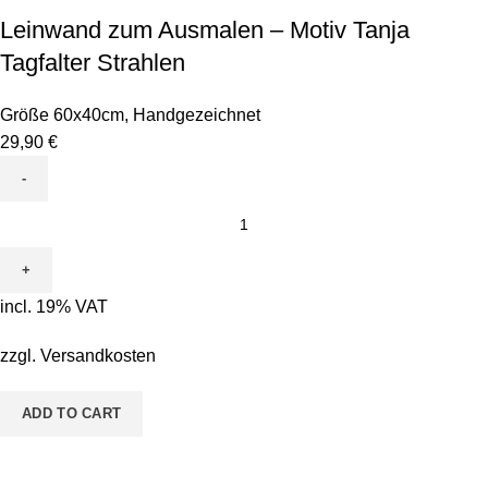
Leinwand zum Ausmalen – Motiv Tanja
Tagfalter Strahlen
Größe 60x40cm
,
Handgezeichnet
29,90
€
Leinwand
zum
Ausmalen
-
incl. 19% VAT
Motiv
Tanja
zzgl.
Versandkosten
Tagfalter
Strahlen
ADD TO CART
quantity