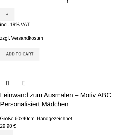
zum
Ausmalen
-
incl. 19% VAT
Motiv
Toni
zzgl.
Versandkosten
Tucan
quantity
ADD TO CART
Leinwand zum Ausmalen – Motiv ABC
Personalisiert Mädchen
Größe 60x40cm
,
Handgezeichnet
29,90
€