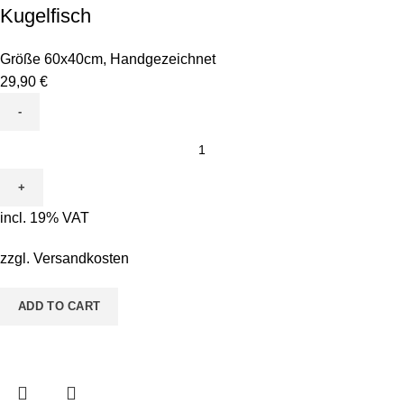
Kugelfisch
Größe 60x40cm
,
Handgezeichnet
29,90
€
Leinwand
zum
Ausmalen
-
incl. 19% VAT
Motiv
Conni
zzgl.
Versandkosten
Kugelfisch
quantity
ADD TO CART