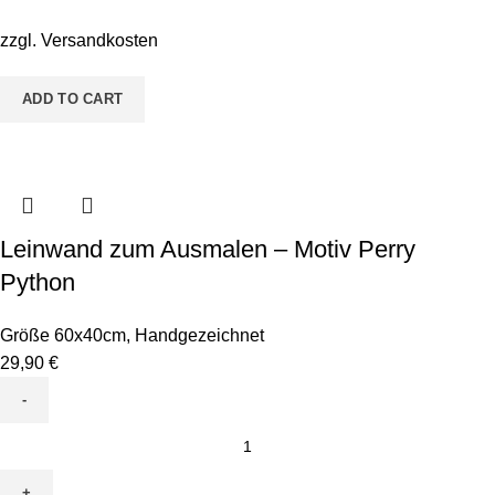
Motiv
Baby
zzgl.
Versandkosten
Einhorn
quantity
ADD TO CART
Leinwand zum Ausmalen – Motiv Perry
Python
Größe 60x40cm
,
Handgezeichnet
29,90
€
Leinwand
zum
Ausmalen