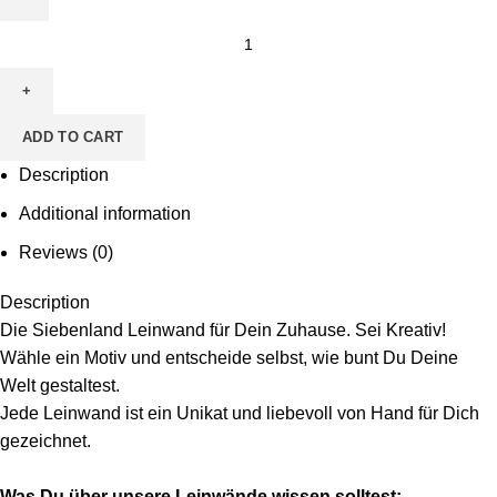
Leinwand
zum
Ausmalen
-
ADD TO CART
Motiv
Erbsen
Description
&
Additional information
Möhre
Reviews (0)
quantity
Description
Die Siebenland Leinwand für Dein Zuhause. Sei Kreativ!
Wähle ein Motiv und entscheide selbst, wie bunt Du Deine
Welt gestaltest.
Jede Leinwand ist ein Unikat und liebevoll von Hand für Dich
gezeichnet.
Was Du über unsere Leinwände wissen solltest: