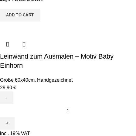
Chamäleon
quantity
ADD TO CART
Leinwand zum Ausmalen – Motiv Baby
Einhorn
Größe 60x40cm
,
Handgezeichnet
29,90
€
Leinwand
zum
Ausmalen
-
incl. 19% VAT