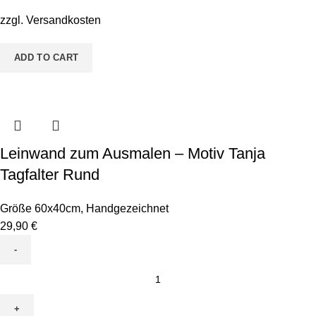
Udo
zzgl.
Versandkosten
Uboot
quantity
ADD TO CART
Leinwand zum Ausmalen – Motiv Tanja
Tagfalter Rund
Größe 60x40cm
,
Handgezeichnet
29,90
€
Leinwand
zum
Ausmalen