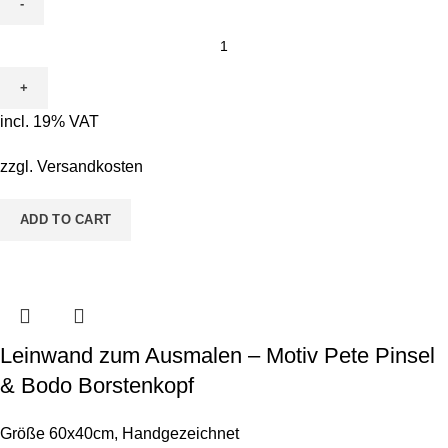
Leinwand
zum
Ausmalen
-
incl. 19% VAT
Motiv
ABC
zzgl.
Versandkosten
Personalisiert
Mädchen
ADD TO CART
quantity
Leinwand zum Ausmalen – Motiv Pete Pinsel
& Bodo Borstenkopf
Größe 60x40cm
,
Handgezeichnet