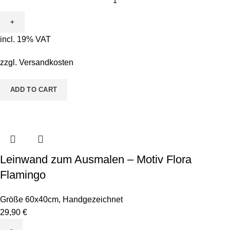
zum
Ausmalen
-
incl. 19% VAT
Motiv
Pete
zzgl.
Versandkosten
Pinsel
&
ADD TO CART
Bodo
Borstenkopf
quantity
Leinwand zum Ausmalen – Motiv Flora
Flamingo
Größe 60x40cm
,
Handgezeichnet
29,90
€