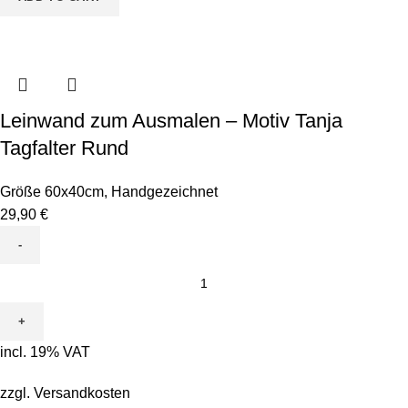
Leinwand zum Ausmalen – Motiv Tanja
Tagfalter Rund
Größe 60x40cm
,
Handgezeichnet
29,90
€
Leinwand
zum
Ausmalen
-
incl. 19% VAT
Motiv
Tanja
zzgl.
Versandkosten