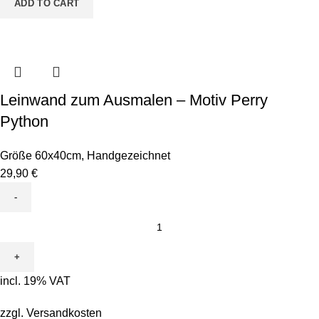
ADD TO CART
Leinwand zum Ausmalen – Motiv Perry
Python
Größe 60x40cm
,
Handgezeichnet
29,90
€
Leinwand
zum
Ausmalen
-
incl. 19% VAT
Motiv
Perry
zzgl.
Versandkosten