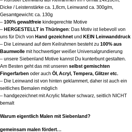
Dicke / Leistenstärke ca. 1,8cm, Leinwand ca. 300g/m,
Gesamtgewicht: ca. 130g
–
100%
gewaltfreie
kindegerechte Motive
–
HERGESTELLT in Thüringen
: Das Motiv ist liebevoll von
uns für Dich von
Hand gezeichnet
und
KEIN Leinwanddruck
– Die Leinwand auf dem Keilrahmen besteht
zu
100% aus
Baumwolle
mit hochwertiger weißer Universalgrundierung
– unsere Siebenland Motive kannst Du kunterbunt gestalten.
Am Besten geht das mit unseren
selbst gemischten
Fingerfarben
oder auch
Öl, Acryl, Tempera, Glitzer etc.
– Die Leinwand ist von hinten geklammert, daher ist auch ein
seitliches Bemalen möglich
– handgezeichnet mit Acrylic Marker schwarz, seitlich NICHT
bemalt
Warum eigentlich Malen mit Siebenland?
gemeinsam malen fördert…