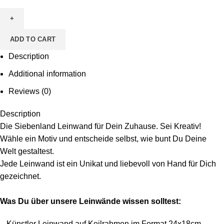
zum
Ausmalen
-
ADD TO CART
Motiv
Kastanie
Description
quantity
Additional information
Reviews (0)
Description
Die Siebenland Leinwand für Dein Zuhause. Sei Kreativ!
Wähle ein Motiv und entscheide selbst, wie bunt Du Deine
Welt gestaltest.
Jede Leinwand ist ein Unikat und liebevoll von Hand für Dich
gezeichnet.
Was Du über unsere Leinwände wissen solltest:
– Künstler Leinwand auf Keilrahmen im Format 24x18cm,