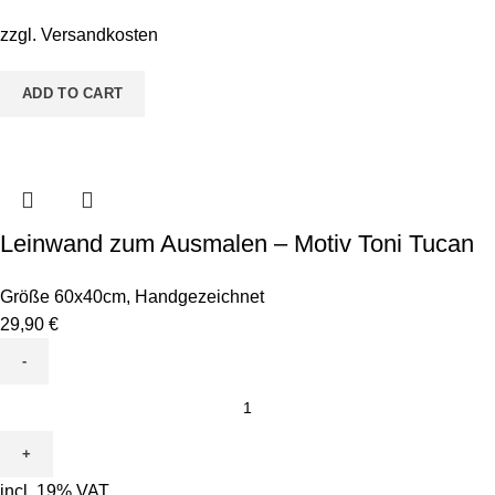
Motiv
Carli
zzgl.
Versandkosten
Chamäleon
quantity
ADD TO CART
Leinwand zum Ausmalen – Motiv Toni Tucan
Größe 60x40cm
,
Handgezeichnet
29,90
€
Leinwand
zum
Ausmalen
-
incl. 19% VAT