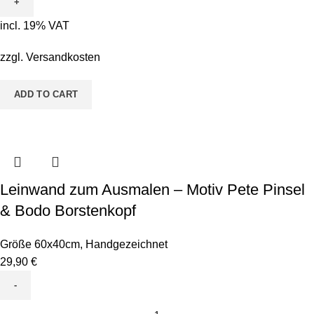
Ausmalen
-
incl. 19% VAT
Motiv
ABC
zzgl.
Versandkosten
Personalisiert
Mädchen
ADD TO CART
quantity
Leinwand zum Ausmalen – Motiv Pete Pinsel
& Bodo Borstenkopf
Größe 60x40cm
,
Handgezeichnet
29,90
€
Leinwand