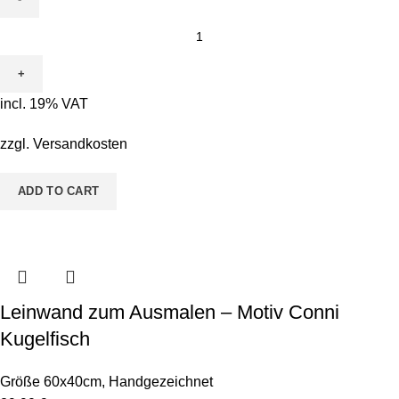
Leinwand
zum
Ausmalen
-
incl. 19% VAT
Motiv
Flora
zzgl.
Versandkosten
Flamingo
quantity
ADD TO CART
Leinwand zum Ausmalen – Motiv Conni
Kugelfisch
Größe 60x40cm
,
Handgezeichnet