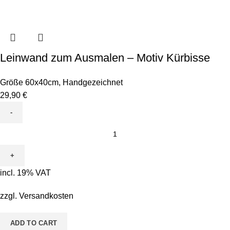
Leinwand zum Ausmalen – Motiv Kürbisse
Größe 60x40cm
,
Handgezeichnet
29,90
€
Leinwand
zum
Ausmalen
-
incl. 19% VAT
Motiv
Kürbisse
zzgl.
Versandkosten
quantity
ADD TO CART