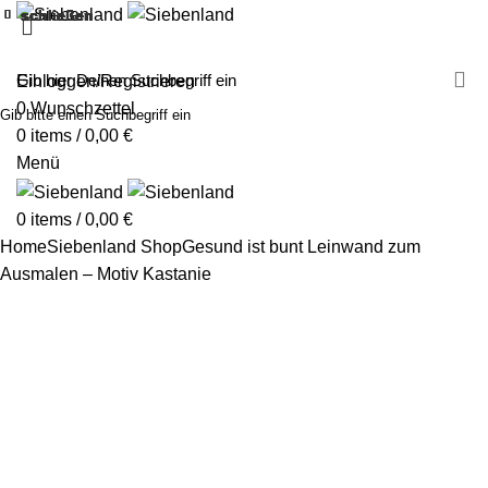
schließen
schließen
schließen
schließen
schließen
schließen
schließen
schließen
schließen
schließen
schließen
schließen
schließen
schließen
schließen
schließen
schließen
schließen
MALEN MIT SIEBENLAND
LEINWÄNDE
FINGERFARBEN
PRODUKTE
ÜBER UNS
PARTNER
Einloggen/Registrieren
0
Wunschzettel
Gib bitte einen Suchbegriff ein
0
items
/
0,00
€
Menü
0
items
/
0,00
€
Home
Siebenland Shop
Gesund ist bunt
Leinwand zum
Ausmalen – Motiv Kastanie