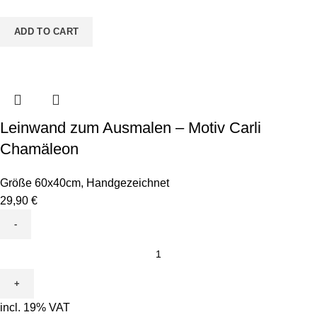
Python
quantity
ADD TO CART
Leinwand zum Ausmalen – Motiv Carli
Chamäleon
Größe 60x40cm
,
Handgezeichnet
29,90
€
Leinwand
zum
Ausmalen
-
incl. 19% VAT