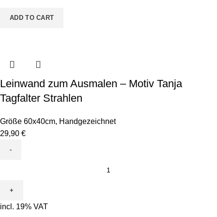
Tagfalter
Rund
ADD TO CART
quantity
Leinwand zum Ausmalen – Motiv Tanja
Tagfalter Strahlen
Größe 60x40cm
,
Handgezeichnet
29,90
€
Leinwand
zum
Ausmalen
-
incl. 19% VAT
Motiv