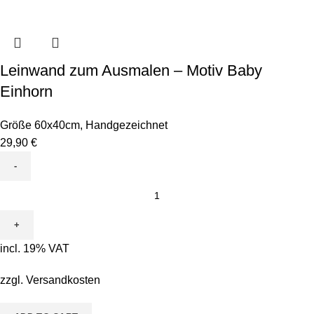
Leinwand zum Ausmalen – Motiv Baby
Einhorn
Größe 60x40cm
,
Handgezeichnet
29,90
€
Leinwand
zum
Ausmalen
-
incl. 19% VAT
Motiv
Baby
zzgl.
Versandkosten
Einhorn
quantity