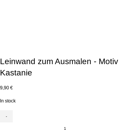
Click to enlarge
Leinwand zum Ausmalen - Motiv
Kastanie
9,90
€
In stock
Leinwand