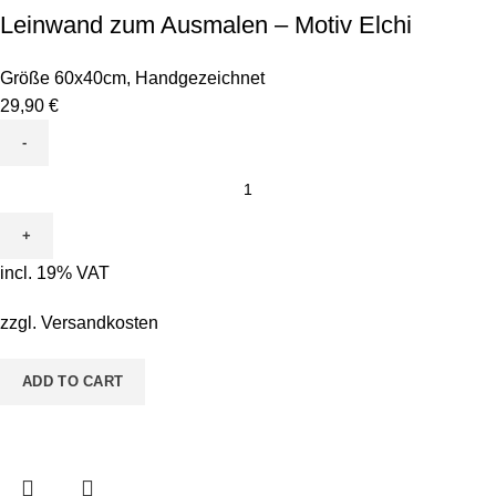
Leinwand zum Ausmalen – Motiv Elchi
Größe 60x40cm
,
Handgezeichnet
29,90
€
Leinwand
zum
Ausmalen
-
incl. 19% VAT
Motiv
Elchi
zzgl.
Versandkosten
quantity
ADD TO CART