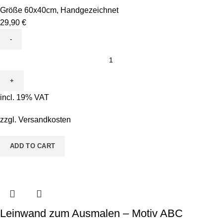
Größe 60x40cm
,
Handgezeichnet
29,90
€
Leinwand
zum
Ausmalen
-
incl. 19% VAT
Motiv
Peppy
zzgl.
Versandkosten
Papagei
quantity
ADD TO CART
Leinwand zum Ausmalen – Motiv ABC