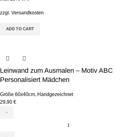
Motiv
Toni
zzgl.
Versandkosten
Tucan
quantity
ADD TO CART
Leinwand zum Ausmalen – Motiv ABC
Personalisiert Mädchen
Größe 60x40cm
,
Handgezeichnet
29,90
€
Leinwand
zum