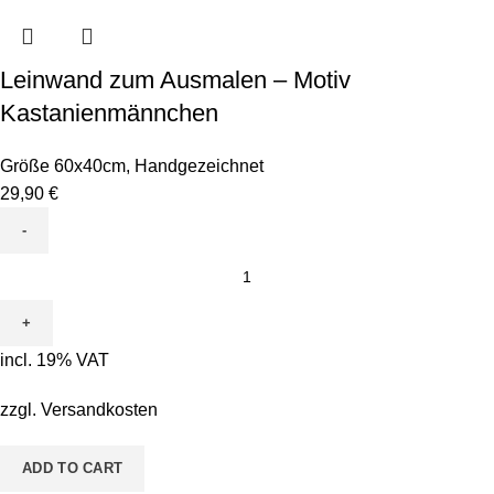
Leinwand zum Ausmalen – Motiv
Kastanienmännchen
Größe 60x40cm
,
Handgezeichnet
29,90
€
Leinwand
zum
Ausmalen
-
incl. 19% VAT
Motiv
Kastanienmännchen
zzgl.
Versandkosten
quantity
ADD TO CART