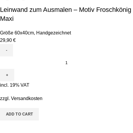
Leinwand zum Ausmalen – Motiv Froschkönig
Maxi
Größe 60x40cm
,
Handgezeichnet
29,90
€
Leinwand
zum
Ausmalen
-
incl. 19% VAT
Motiv
Froschkönig
zzgl.
Versandkosten
Maxi
quantity
ADD TO CART