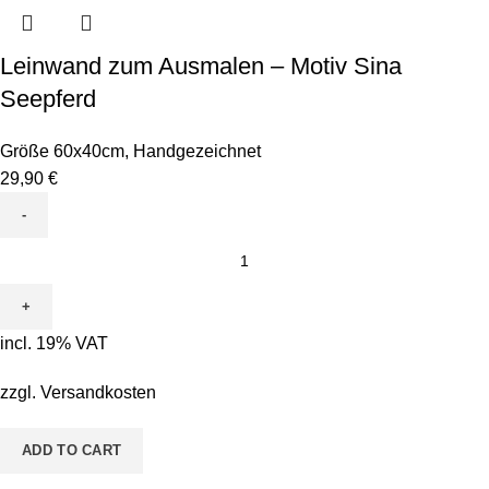
Leinwand zum Ausmalen – Motiv Sina
Seepferd
Größe 60x40cm
,
Handgezeichnet
29,90
€
Leinwand
zum
Ausmalen
-
incl. 19% VAT
Motiv
Sina
zzgl.
Versandkosten
Seepferd
quantity
ADD TO CART