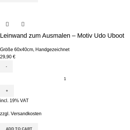
Leinwand zum Ausmalen – Motiv Udo Uboot
Größe 60x40cm
,
Handgezeichnet
29,90
€
Leinwand
zum
Ausmalen
-
incl. 19% VAT
Motiv
Udo
zzgl.
Versandkosten
Uboot
quantity
ADD TO CART