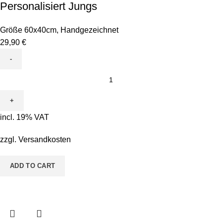
Personalisiert Jungs
Größe 60x40cm
,
Handgezeichnet
29,90
€
Leinwand
zum
Ausmalen
-
incl. 19% VAT
Motiv
ABC
zzgl.
Versandkosten
Personalisiert
Jungs
ADD TO CART
quantity