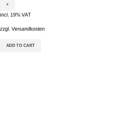
incl. 19% VAT
zzgl.
Versandkosten
ADD TO CART
Pestalozzistraße 14 36433 Bad Salzungen
Telefon: 03695 - 850215
Email: malen@sieben.land
Weitere Infos für Dich
FAQs
Kontaktaufnahme
Versandmethoden