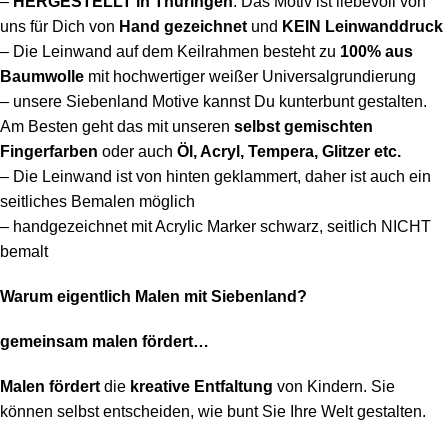
–
HERGESTELLT in Thüringen
: Das Motiv ist liebevoll von
uns für Dich von
Hand gezeichnet
und
KEIN Leinwanddruck
– Die Leinwand auf dem Keilrahmen besteht
zu
100% aus
Baumwolle
mit hochwertiger weißer Universalgrundierung
– unsere Siebenland Motive kannst Du kunterbunt gestalten.
Am Besten geht das mit unseren
selbst gemischten
Fingerfarben
oder auch
Öl, Acryl, Tempera, Glitzer etc.
– Die Leinwand ist von hinten geklammert, daher ist auch ein
seitliches Bemalen möglich
– handgezeichnet mit Acrylic Marker schwarz, seitlich NICHT
bemalt
Warum eigentlich Malen mit Siebenland?
gemeinsam malen fördert…
Malen fördert
die
kreative Entfaltung
von Kindern. Sie
können selbst entscheiden, wie bunt Sie Ihre Welt gestalten.