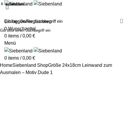
schließen
schließen
schließen
schließen
schließen
schließen
schließen
schließen
schließen
schließen
schließen
schließen
schließen
schließen
schließen
schließen
schließen
schließen
MALEN MIT SIEBENLAND
LEINWÄNDE
FINGERFARBEN
PRODUKTE
ÜBER UNS
PARTNER
Einloggen/Registrieren
0
Wunschzettel
Gib bitte einen Suchbegriff ein
0
items
/
0,00
€
Menü
0
items
/
0,00
€
Home
Siebenland Shop
Größe 24x18cm
Leinwand zum
Ausmalen – Motiv Dude 1