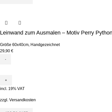
Leinwand zum Ausmalen – Motiv Perry Pytho
Größe 60x40cm
,
Handgezeichnet
29,90
€
Leinwand
zum
Ausmalen
-
incl. 19% VAT
Motiv
Perry
zzgl.
Versandkosten
Python
quantity