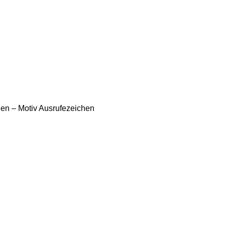
BENLAND
LEINWÄNDE
FINGERFARBEN
PRODUKTE
ÜBER 
n – Motiv Ausrufezeichen