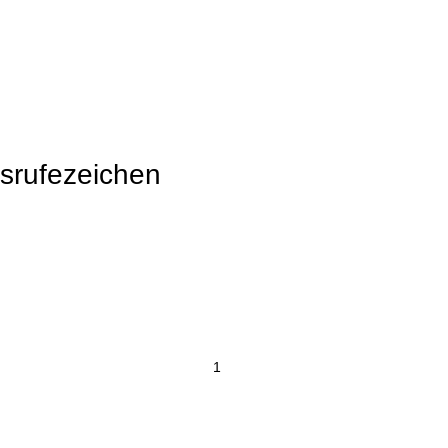
e
srufezeichen