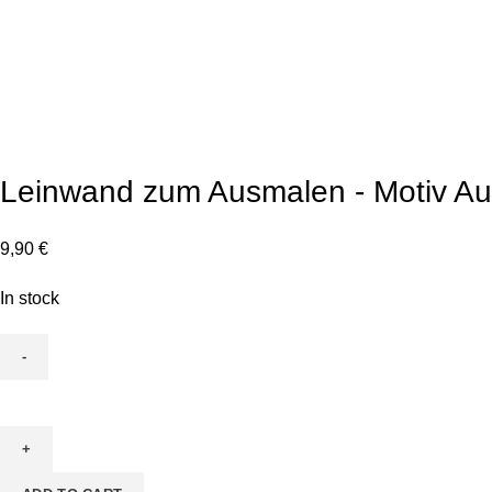
Click to enlarg
Leinwand zum Ausmalen - Motiv Au
9,90
€
In stock
Leinwand
zum
Ausmalen
-