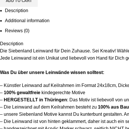
ADD TO CART
Motiv
Ausrufezeichen
Description
quantity
Additional information
Reviews (0)
Description
Die Siebenland Leinwand für Dein Zuhause. Sei Kreativ! Wähle 
Jede Leinwand ist ein Unikat und liebevoll von Hand für Dich g
Was Du über unsere Leinwände wissen solltest:
– Künstler Leinwand auf Keilrahmen im Format 24x18cm, Dicke 
–
100%
gewaltfreie
kindegerechte Motive
–
HERGESTELLT in Thüringen
: Das Motiv ist liebevoll von u
– Die Leinwand auf dem Keilrahmen besteht
zu
100% aus Bau
– unsere Siebenland Motive kannst Du kunterbunt gestalten. A
– Die Leinwand ist von hinten geklammert, daher ist auch ein 
– handgezeichnet mit Acrylic Marker schwarz, seitlich NICHT b