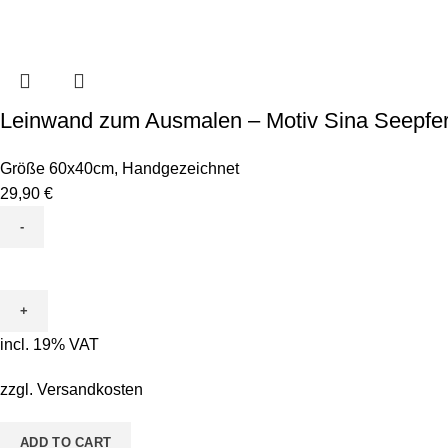
Leinwand zum Ausmalen – Motiv Sina Seepfe
Größe 60x40cm
,
Handgezeichnet
29,90
€
Leinwand
zum
Ausmalen
-
incl. 19% VAT
Motiv
Sina
zzgl.
Versandkosten
Seepferd
quantity
ADD TO CART