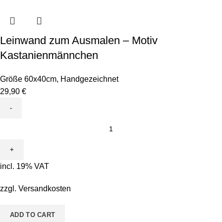
Leinwand zum Ausmalen – Motiv
Kastanienmännchen
Größe 60x40cm
,
Handgezeichnet
29,90
€
Leinwand
zum
Ausmalen
-
incl. 19% VAT
Motiv
Kastanienmännchen
zzgl.
Versandkosten
quantity
ADD TO CART