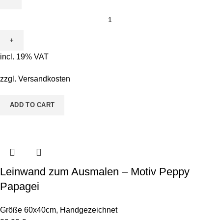
Leinwand
zum
Ausmalen
-
incl. 19% VAT
Motiv
Conni
zzgl.
Versandkosten
Kugelfisch
quantity
ADD TO CART
Leinwand zum Ausmalen – Motiv Peppy
Papagei
Größe 60x40cm
,
Handgezeichnet