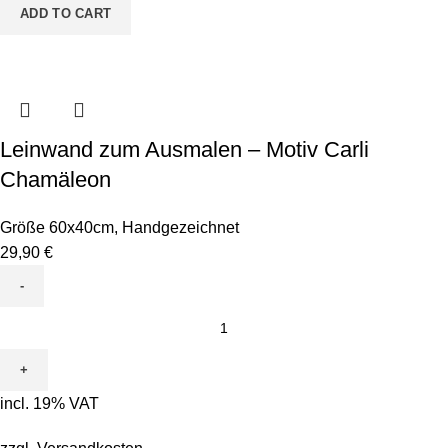
quantity
ADD TO CART
Leinwand zum Ausmalen – Motiv Carli
Chamäleon
Größe 60x40cm
,
Handgezeichnet
29,90
€
Leinwand
zum
Ausmalen
-
incl. 19% VAT
Motiv
Carli