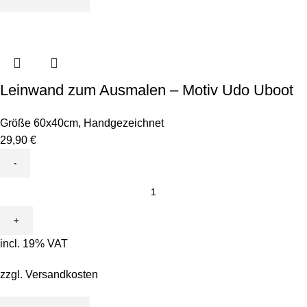
Leinwand zum Ausmalen – Motiv Udo Uboot
Größe 60x40cm
,
Handgezeichnet
29,90
€
Leinwand
zum
Ausmalen
-
incl. 19% VAT
Motiv
Udo
zzgl.
Versandkosten
Uboot
quantity