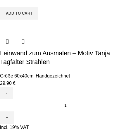
Tagfalter
Rund
ADD TO CART
quantity
Leinwand zum Ausmalen – Motiv Tanja
Tagfalter Strahlen
Größe 60x40cm
,
Handgezeichnet
29,90
€
Leinwand
zum
Ausmalen
-
incl. 19% VAT