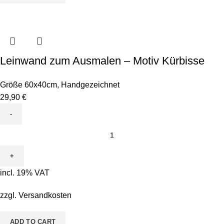
Leinwand zum Ausmalen – Motiv Kürbisse
Größe 60x40cm
,
Handgezeichnet
29,90
€
Leinwand
zum
Ausmalen
-
incl. 19% VAT
Motiv
Kürbisse
zzgl.
Versandkosten
quantity
ADD TO CART