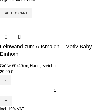
zzgl.
Versandkosten
Chamäleon
quantity
ADD TO CART
Leinwand zum Ausmalen – Motiv Baby
Einhorn
Größe 60x40cm
,
Handgezeichnet
29,90
€
Leinwand
zum
Ausmalen
-
incl. 19% VAT