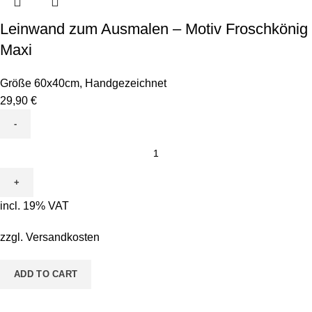
Leinwand zum Ausmalen – Motiv Froschkönig
Maxi
Größe 60x40cm
,
Handgezeichnet
29,90
€
Leinwand
zum
Ausmalen
-
incl. 19% VAT
Motiv
Froschkönig
zzgl.
Versandkosten
Maxi
quantity
ADD TO CART