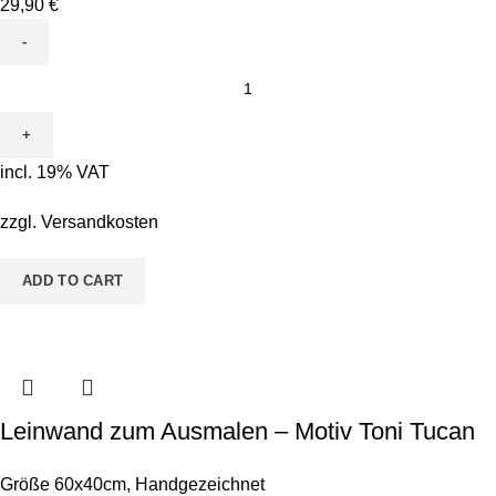
29,90
€
Leinwand
zum
Ausmalen
-
incl. 19% VAT
Motiv
Peppy
zzgl.
Versandkosten
Papagei
quantity
ADD TO CART
Leinwand zum Ausmalen – Motiv Toni Tucan
Größe 60x40cm
,
Handgezeichnet