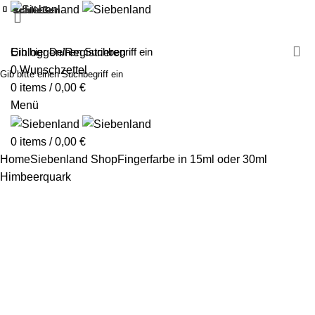
schließen
schließen
schließen
schließen
schließen
schließen
schließen
schließen
schließen
schließen
schließen
schließen
schließen
schließen
schließen
schließen
schließen
schließen
MALEN MIT SIEBENLAND
LEINWÄNDE
FINGERFARBEN
PRODUKTE
ÜBER UNS
PARTNER
Einloggen/Registrieren
0
Wunschzettel
Gib bitte einen Suchbegriff ein
0
items
/
0,00
€
Menü
0
items
/
0,00
€
Home
Siebenland Shop
Fingerfarbe in 15ml oder 30ml
Himbeerquark