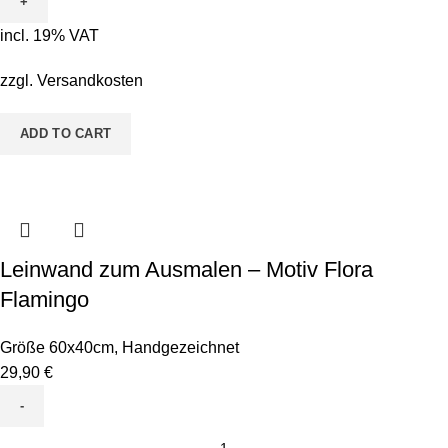
Ausmalen
-
incl. 19% VAT
Motiv
Pete
zzgl.
Versandkosten
Pinsel
&
ADD TO CART
Bodo
Borstenkopf
quantity
Leinwand zum Ausmalen – Motiv Flora
Flamingo
Größe 60x40cm
,
Handgezeichnet
29,90
€
Leinwand