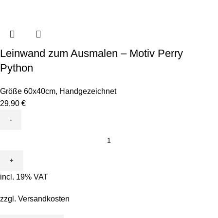
Leinwand zum Ausmalen – Motiv Perry
Python
Größe 60x40cm
,
Handgezeichnet
29,90
€
Leinwand
zum
Ausmalen
-
incl. 19% VAT
Motiv
Perry
zzgl.
Versandkosten
Python