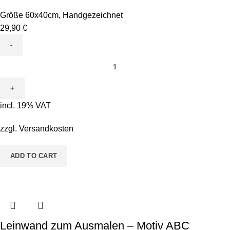
Größe 60x40cm
,
Handgezeichnet
29,90
€
Leinwand
zum
Ausmalen
-
incl. 19% VAT
Motiv
ABC
zzgl.
Versandkosten
Personalisiert
Mädchen
ADD TO CART
quantity
Leinwand zum Ausmalen – Motiv ABC