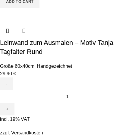
ADD TO CART
Leinwand zum Ausmalen – Motiv Tanja
Tagfalter Rund
Größe 60x40cm
,
Handgezeichnet
29,90
€
Leinwand
zum
Ausmalen
-
incl. 19% VAT
Motiv
Tanja
zzgl.
Versandkosten