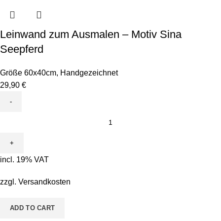
Leinwand zum Ausmalen – Motiv Sina
Seepferd
Größe 60x40cm
,
Handgezeichnet
29,90
€
Leinwand
zum
Ausmalen
-
incl. 19% VAT
Motiv
Sina
zzgl.
Versandkosten
Seepferd
quantity
ADD TO CART