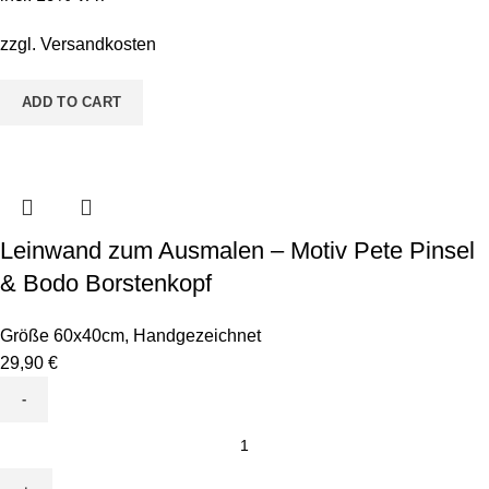
Motiv
Baby
zzgl.
Versandkosten
Einhorn
quantity
ADD TO CART
Leinwand zum Ausmalen – Motiv Pete Pinsel
& Bodo Borstenkopf
Größe 60x40cm
,
Handgezeichnet
29,90
€
Leinwand
zum