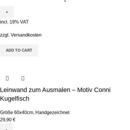
zum
Ausmalen
-
incl. 19% VAT
Motiv
Flora
zzgl.
Versandkosten
Flamingo
quantity
ADD TO CART
Leinwand zum Ausmalen – Motiv Conni
Kugelfisch
Größe 60x40cm
,
Handgezeichnet
29,90
€