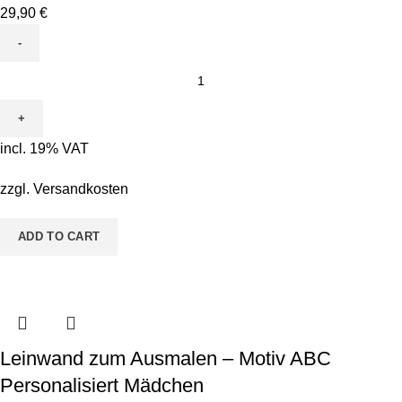
29,90
€
Leinwand
zum
Ausmalen
-
incl. 19% VAT
Motiv
Toni
zzgl.
Versandkosten
Tucan
quantity
ADD TO CART
Leinwand zum Ausmalen – Motiv ABC
Personalisiert Mädchen