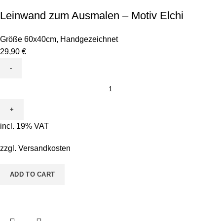
Leinwand zum Ausmalen – Motiv Elchi
Größe 60x40cm
,
Handgezeichnet
29,90
€
Leinwand
zum
Ausmalen
-
incl. 19% VAT
Motiv
Elchi
zzgl.
Versandkosten
quantity
ADD TO CART