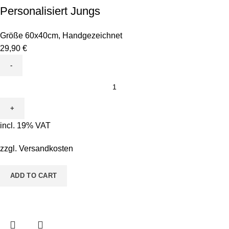
Personalisiert Jungs
Größe 60x40cm
,
Handgezeichnet
29,90
€
Leinwand
zum
Ausmalen
-
incl. 19% VAT
Motiv
ABC
zzgl.
Versandkosten
Personalisiert
Jungs
ADD TO CART
quantity