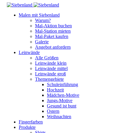
Malen mit Siebenland
Warum?
Mal-Aktion buchen
Mal-Station mieten
Mal-Paket kaufen
Galerie
Angebot anfordern
Leinwände
Alle Größen
Leinwände klein
Leinwände mittel
Leinwände groß
Themengebiete
Schuleinführung
Hochzeit
Mädchen-Motive
Jungs-Motive
Gesund ist bunt
Ostern
Weihnachten
Fingerfarben
Produkte
Shirts