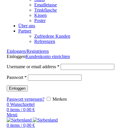
Emailletasse
Trinkflasche
Kissen
Poster
Über uns
Partner
Zufriedene Kunden
Referenzen
Einloggen/Registrieren
Einloggen
Kundenkonto einrichten
Username or email address
*
Passwort
*
Einloggen
Passwort vergessen?
Merken
0
Wunschzettel
0
items
/
0,00
€
Menü
0
items
/
0,00
€