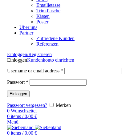
Emailletasse
Trinkflasche
Kissen
Poster
Über uns
Partner
Zufriedene Kunden
Referenzen
Einloggen/Registrieren
Einloggen
Kundenkonto einrichten
Username or email address
*
Passwort
*
Einloggen
Passwort vergessen?
Merken
0
Wunschzettel
0
items
/
0,00
€
Menü
0
items
/
0,00
€