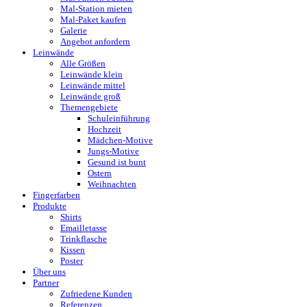
Mal-Station mieten
Mal-Paket kaufen
Galerie
Angebot anfordern
Leinwände
Alle Größen
Leinwände klein
Leinwände mittel
Leinwände groß
Themengebiete
Schuleinführung
Hochzeit
Mädchen-Motive
Jungs-Motive
Gesund ist bunt
Ostern
Weihnachten
Fingerfarben
Produkte
Shirts
Emailletasse
Trinkflasche
Kissen
Poster
Über uns
Partner
Zufriedene Kunden
Referenzen