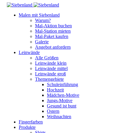
Malen mit Siebenland
Warum?
Mal-Aktion buchen
Mal-Station mieten
Mal-Paket kaufen
Galerie
Angebot anfordern
Leinwände
Alle Größen
Leinwände klein
Leinwände mittel
Leinwände groß
Themengebiete
Schuleinführung
Hochzeit
Mädchen-Motive
Jungs-Motive
Gesund ist bunt
Ostern
Weihnachten
Fingerfarben
Produkte
Shirts