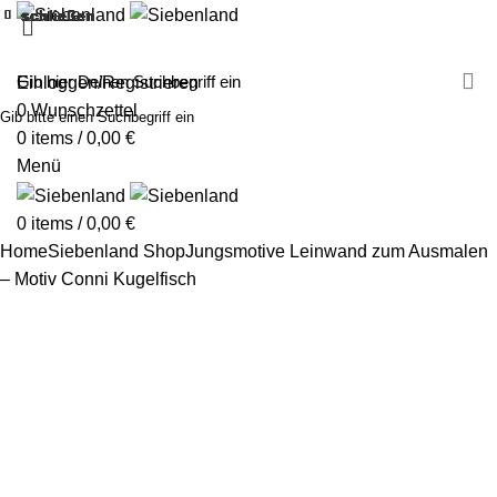
schließen
schließen
schließen
schließen
schließen
schließen
schließen
schließen
schließen
schließen
schließen
schließen
schließen
schließen
schließen
schließen
schließen
schließen
MALEN MIT SIEBENLAND
LEINWÄNDE
FINGERFARBEN
PRODUKTE
ÜBER UNS
PARTNER
Einloggen/Registrieren
0
Wunschzettel
Gib bitte einen Suchbegriff ein
0
items
/
0,00
€
Menü
0
items
/
0,00
€
Home
Siebenland Shop
Jungsmotive
Leinwand zum Ausmalen
– Motiv Conni Kugelfisch