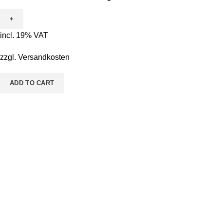
incl. 19% VAT
zzgl.
Versandkosten
ADD TO CART
Pestalozzistraße 14 36433 Bad Salzungen
Telefon: 03695 - 850215
Email: malen@sieben.land
Weitere Infos für Dich
FAQs
Kontaktaufnahme