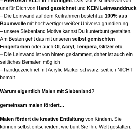
–
HERGESTELLT in Thüringen
: Das Motiv ist liebevoll von
uns für Dich von
Hand gezeichnet
und
KEIN Leinwanddruck
– Die Leinwand auf dem Keilrahmen besteht
zu
100% aus
Baumwolle
mit hochwertiger weißer Universalgrundierung
– unsere Siebenland Motive kannst Du kunterbunt gestalten.
Am Besten geht das mit unseren
selbst gemischten
Fingerfarben
oder auch
Öl, Acryl, Tempera, Glitzer etc.
– Die Leinwand ist von hinten geklammert, daher ist auch ein
seitliches Bemalen möglich
– handgezeichnet mit Acrylic Marker schwarz, seitlich NICHT
bemalt
Warum eigentlich Malen mit Siebenland?
gemeinsam malen fördert…
Malen fördert
die
kreative Entfaltung
von Kindern. Sie
können selbst entscheiden, wie bunt Sie Ihre Welt gestalten.