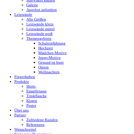
Mal-Paket kaufen
Galerie
Angebot anfordern
Leinwände
Alle Größen
Leinwände klein
Leinwände mittel
Leinwände groß
Themengebiete
Schuleinführung
Hochzeit
Mädchen-Motive
Jungs-Motive
Gesund ist bunt
Ostern
Weihnachten
Fingerfarben
Produkte
Shirts
Emailletasse
Trinkflasche
Kissen
Poster
Über uns
Partner
Zufriedene Kunden
Referenzen
Wunschzettel