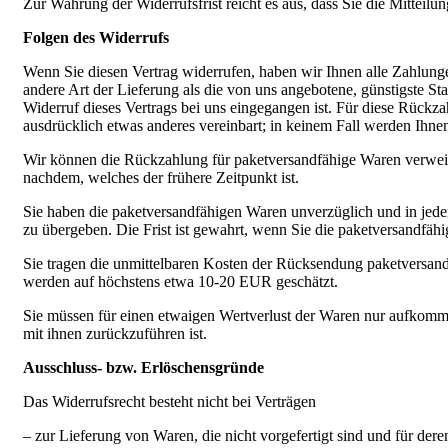
Zur Wahrung der Widerrufsfrist reicht es aus, dass Sie die Mitteil
Folgen des Widerrufs
Wenn Sie diesen Vertrag widerrufen, haben wir Ihnen alle Zahlungen
andere Art der Lieferung als die von uns angebotene, günstigste S
Widerruf dieses Vertrags bei uns eingegangen ist. Für diese Rückza
ausdrücklich etwas anderes vereinbart; in keinem Fall werden Ihn
Wir können die Rückzahlung für paketversandfähige Waren verweige
nachdem, welches der frühere Zeitpunkt ist.
Sie haben die paketversandfähigen Waren unverzüglich und in jedem
zu übergeben. Die Frist ist gewahrt, wenn Sie die paketversandfäh
Sie tragen die unmittelbaren Kosten der Rücksendung paketversan
werden auf höchstens etwa 10-20 EUR geschätzt.
Sie müssen für einen etwaigen Wertverlust der Waren nur aufkomm
mit ihnen zurückzuführen ist.
Ausschluss- bzw. Erlöschensgründe
Das Widerrufsrecht besteht nicht bei Verträgen
– zur Lieferung von Waren, die nicht vorgefertigt sind und für der