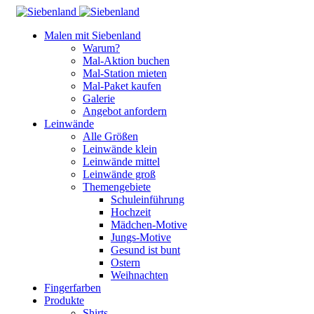
Malen mit Siebenland
Warum?
Mal-Aktion buchen
Mal-Station mieten
Mal-Paket kaufen
Galerie
Angebot anfordern
Leinwände
Alle Größen
Leinwände klein
Leinwände mittel
Leinwände groß
Themengebiete
Schuleinführung
Hochzeit
Mädchen-Motive
Jungs-Motive
Gesund ist bunt
Ostern
Weihnachten
Fingerfarben
Produkte
Shirts