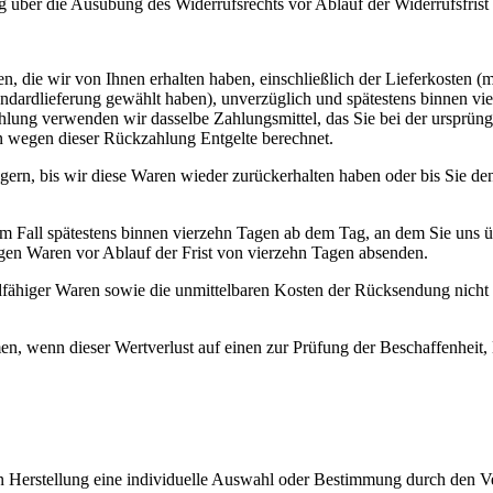
ung über die Ausübung des Widerrufsrechts vor Ablauf der Widerrufsfrist
, die wir von Ihnen erhalten haben, einschließlich der Lieferkosten (m
tandardlieferung gewählt haben), unverzüglich und spätestens binnen
vi
hlung verwenden wir dasselbe Zahlungsmittel, das Sie bei der ursprüng
en wegen dieser Rückzahlung Entgelte berechnet.
rn, bis wir diese Waren wieder zurückerhalten haben oder bis Sie de
 Fall spätestens binnen vierzehn Tagen ab dem Tag, an dem Sie uns üb
igen Waren vor Ablauf der Frist von vierzehn Tagen absenden.
dfähiger Waren sowie die unmittelbaren Kosten der Rücksendung nicht
en, wenn dieser Wertverlust auf einen zur Prüfung der Beschaffenhei
en Herstellung eine individuelle Auswahl oder Bestimmung durch den Ve