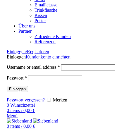
Emailletasse
Trinkflasche
Kissen
Poster
Über uns
Partner
Zufriedene Kunden
Referenzen
Einloggen/Registrieren
Einloggen
Kundenkonto einrichten
Username or email address
*
Passwort
*
Einloggen
Passwort vergessen?
Merken
0
Wunschzettel
0
items
/
0,00
€
Menü
0
items
/
0,00
€