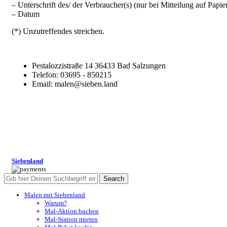
– Unterschrift des/ der Verbraucher(s) (nur bei Mitteilung auf Papie
– Datum
(*) Unzutreffendes streichen.
Pestalozzistraße 14 36433 Bad Salzungen
Telefon: 03695 - 850215
Email: malen@sieben.land
Siebenland
Search
Malen mit Siebenland
Warum?
Mal-Aktion buchen
Mal-Station mieten