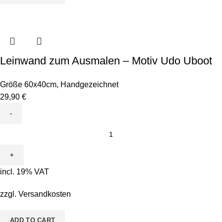
Leinwand zum Ausmalen – Motiv Udo Uboot
Größe 60x40cm
,
Handgezeichnet
29,90
€
Leinwand
zum
Ausmalen
-
incl. 19% VAT
Motiv
Udo
zzgl.
Versandkosten
Uboot
quantity
ADD TO CART