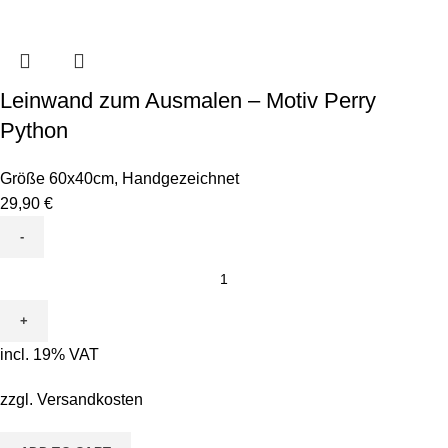
Leinwand zum Ausmalen – Motiv Perry
Python
Größe 60x40cm
,
Handgezeichnet
29,90
€
Leinwand
zum
Ausmalen
-
incl. 19% VAT
Motiv
Perry
zzgl.
Versandkosten
Python
quantity