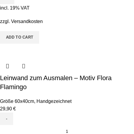
-
incl. 19% VAT
Motiv
Pete
zzgl.
Versandkosten
Pinsel
&
ADD TO CART
Bodo
Borstenkopf
quantity
Leinwand zum Ausmalen – Motiv Flora
Flamingo
Größe 60x40cm
,
Handgezeichnet
29,90
€
Leinwand