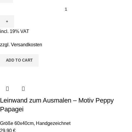
Leinwand
zum
Ausmalen
-
incl. 19% VAT
Motiv
Conni
zzgl.
Versandkosten
Kugelfisch
quantity
ADD TO CART
Leinwand zum Ausmalen – Motiv Peppy
Papagei
Größe 60x40cm
,
Handgezeichnet
29,90
€