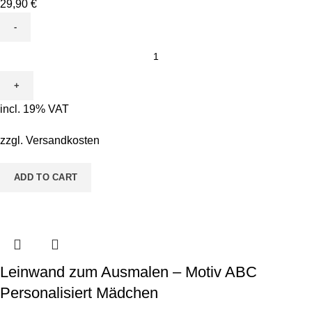
29,90
€
Leinwand
zum
Ausmalen
-
incl. 19% VAT
Motiv
Toni
zzgl.
Versandkosten
Tucan
quantity
ADD TO CART
Leinwand zum Ausmalen – Motiv ABC
Personalisiert Mädchen