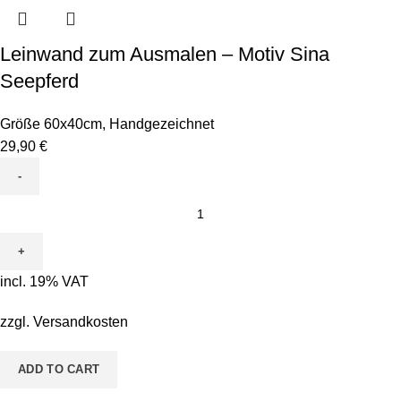
Leinwand zum Ausmalen – Motiv Sina
Seepferd
Größe 60x40cm
,
Handgezeichnet
29,90
€
Leinwand
zum
Ausmalen
-
incl. 19% VAT
Motiv
Sina
zzgl.
Versandkosten
Seepferd
quantity
ADD TO CART