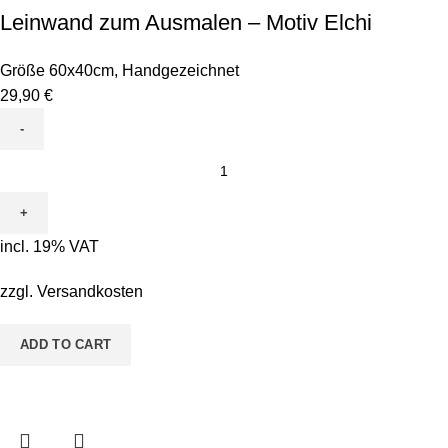
Leinwand zum Ausmalen – Motiv Elchi
Größe 60x40cm
,
Handgezeichnet
29,90
€
Leinwand
zum
Ausmalen
-
incl. 19% VAT
Motiv
Elchi
zzgl.
Versandkosten
quantity
ADD TO CART