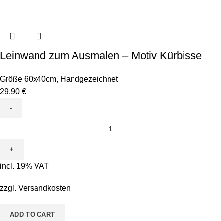
Leinwand zum Ausmalen – Motiv Kürbisse
Größe 60x40cm
,
Handgezeichnet
29,90
€
Leinwand
zum
Ausmalen
-
incl. 19% VAT
Motiv
Kürbisse
zzgl.
Versandkosten
quantity
ADD TO CART