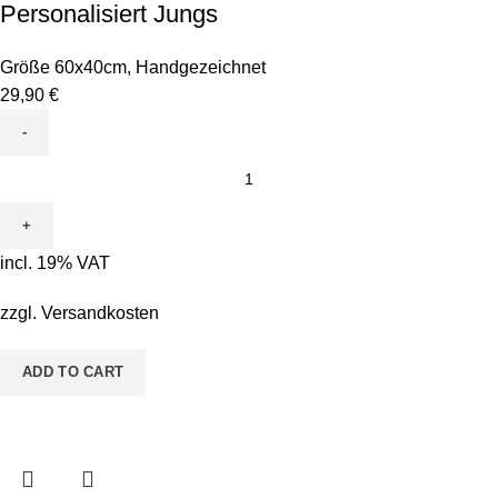
Personalisiert Jungs
Größe 60x40cm
,
Handgezeichnet
29,90
€
Leinwand
zum
Ausmalen
-
incl. 19% VAT
Motiv
ABC
zzgl.
Versandkosten
Personalisiert
Jungs
ADD TO CART
quantity