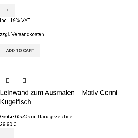
zum
Ausmalen
-
incl. 19% VAT
Motiv
Flora
zzgl.
Versandkosten
Flamingo
quantity
ADD TO CART
Leinwand zum Ausmalen – Motiv Conni
Kugelfisch
Größe 60x40cm
,
Handgezeichnet
29,90
€