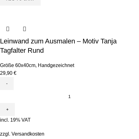
Leinwand zum Ausmalen – Motiv Tanja
Tagfalter Rund
Größe 60x40cm
,
Handgezeichnet
29,90
€
Leinwand
zum
Ausmalen
-
incl. 19% VAT
Motiv
Tanja
zzgl.
Versandkosten