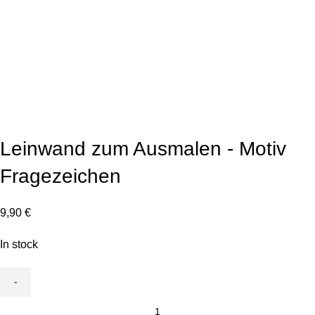
Click to enlarge
Leinwand zum Ausmalen - Motiv
Fragezeichen
9,90
€
In stock
Leinwand