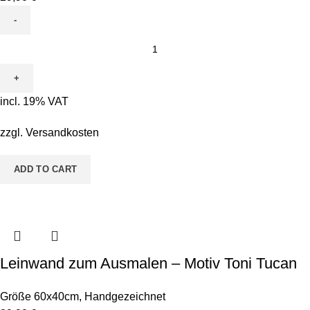
Leinwand
zum
Ausmalen
-
incl. 19% VAT
Motiv
Peppy
zzgl.
Versandkosten
Papagei
quantity
ADD TO CART
Leinwand zum Ausmalen – Motiv Toni Tucan
Größe 60x40cm
,
Handgezeichnet