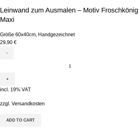
Leinwand zum Ausmalen – Motiv Froschkönig
Maxi
Größe 60x40cm
,
Handgezeichnet
29,90
€
Leinwand
zum
Ausmalen
-
incl. 19% VAT
Motiv
Froschkönig
zzgl.
Versandkosten
Maxi
quantity
ADD TO CART