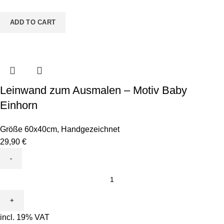
Chamäleon
quantity
ADD TO CART
Leinwand zum Ausmalen – Motiv Baby
Einhorn
Größe 60x40cm
,
Handgezeichnet
29,90
€
Leinwand
zum
Ausmalen
-
incl. 19% VAT