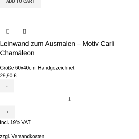
ADD TO CART
Leinwand zum Ausmalen – Motiv Carli
Chamäleon
Größe 60x40cm
,
Handgezeichnet
29,90
€
Leinwand
zum
Ausmalen
-
incl. 19% VAT
Motiv
Carli
zzgl.
Versandkosten