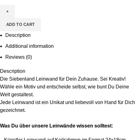
zum
Ausmalen
-
ADD TO CART
Motiv
Fragezeichen
Description
quantity
Additional information
Reviews (0)
Description
Die Siebenland Leinwand für Dein Zuhause. Sei Kreativ!
Wähle ein Motiv und entscheide selbst, wie bunt Du Deine
Welt gestaltest.
Jede Leinwand ist ein Unikat und liebevoll von Hand für Dich
gezeichnet.
Was Du über unsere Leinwände wissen solltest:
– Künstler Leinwand auf Keilrahmen im Format 24x18cm,