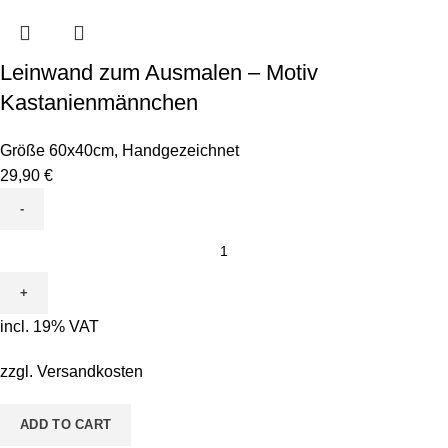
Leinwand zum Ausmalen – Motiv
Kastanienmännchen
Größe 60x40cm
,
Handgezeichnet
29,90
€
Leinwand
zum
Ausmalen
-
incl. 19% VAT
Motiv
Kastanienmännchen
zzgl.
Versandkosten
quantity
ADD TO CART