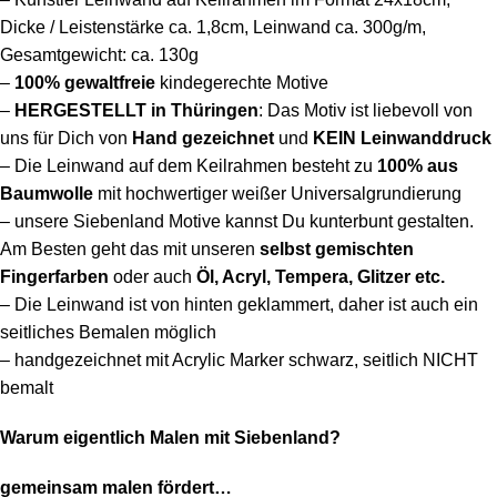
Dicke / Leistenstärke ca. 1,8cm, Leinwand ca. 300g/m,
Gesamtgewicht: ca. 130g
–
100%
gewaltfreie
kindegerechte Motive
–
HERGESTELLT in Thüringen
: Das Motiv ist liebevoll von
uns für Dich von
Hand gezeichnet
und
KEIN Leinwanddruck
– Die Leinwand auf dem Keilrahmen besteht
zu
100% aus
Baumwolle
mit hochwertiger weißer Universalgrundierung
– unsere Siebenland Motive kannst Du kunterbunt gestalten.
Am Besten geht das mit unseren
selbst gemischten
Fingerfarben
oder auch
Öl, Acryl, Tempera, Glitzer etc.
– Die Leinwand ist von hinten geklammert, daher ist auch ein
seitliches Bemalen möglich
– handgezeichnet mit Acrylic Marker schwarz, seitlich NICHT
bemalt
Warum eigentlich Malen mit Siebenland?
gemeinsam malen fördert…