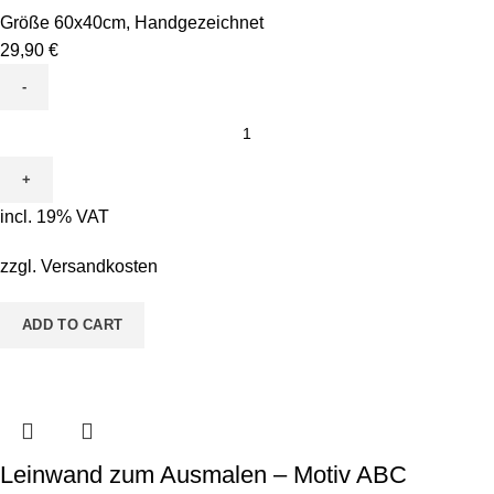
Größe 60x40cm
,
Handgezeichnet
29,90
€
Leinwand
zum
Ausmalen
-
incl. 19% VAT
Motiv
ABC
zzgl.
Versandkosten
Personalisiert
Mädchen
ADD TO CART
quantity
Leinwand zum Ausmalen – Motiv ABC