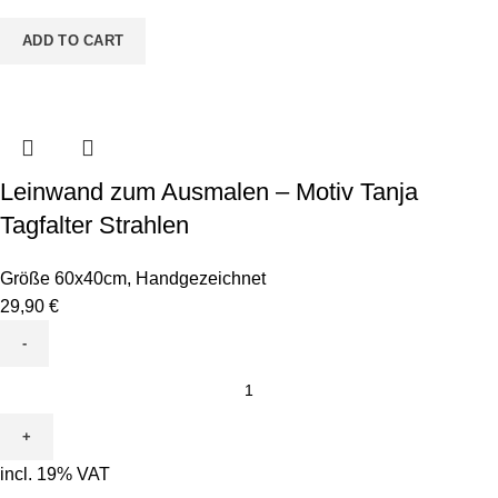
Tagfalter
Rund
ADD TO CART
quantity
Leinwand zum Ausmalen – Motiv Tanja
Tagfalter Strahlen
Größe 60x40cm
,
Handgezeichnet
29,90
€
Leinwand
zum
Ausmalen
-
incl. 19% VAT
Motiv