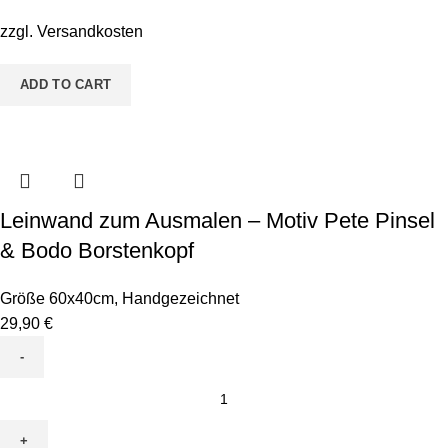
Motiv
Baby
zzgl.
Versandkosten
Einhorn
quantity
ADD TO CART
Leinwand zum Ausmalen – Motiv Pete Pinsel
& Bodo Borstenkopf
Größe 60x40cm
,
Handgezeichnet
29,90
€
Leinwand
zum
Ausmalen