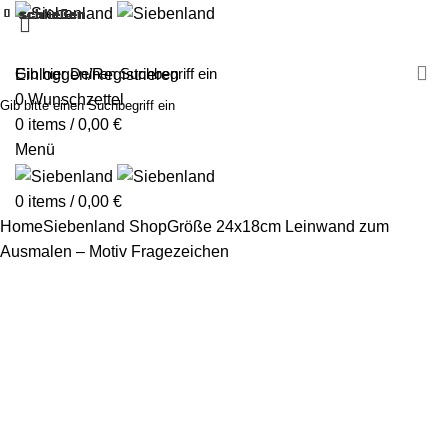
schließen
schließen
schließen
schließen
schließen
schließen
schließen
schließen
schließen
schließen
schließen
schließen
schließen
schließen
schließen
schließen
schließen
schließen
MALEN MIT SIEBENLAND
LEINWÄNDE
FINGERFARBEN
PRODUKTE
ÜBER UNS
PARTNER
Einloggen/Registrieren
0
Wunschzettel
Gib bitte einen Suchbegriff ein
0
items
/
0,00
€
Menü
0
items
/
0,00
€
Home
Siebenland Shop
Größe 24x18cm
Leinwand zum
Ausmalen – Motiv Fragezeichen