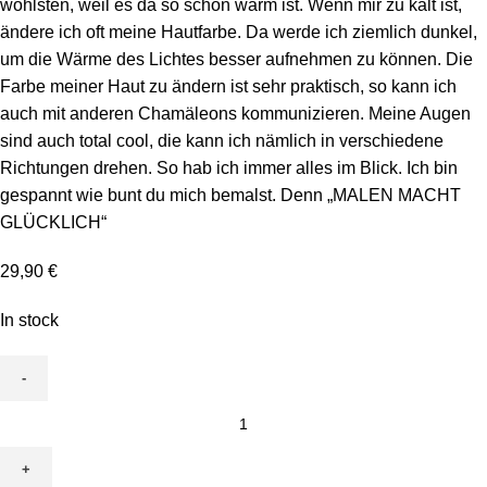
wohlsten, weil es da so schön warm ist. Wenn mir zu kalt ist,
ändere ich oft meine Hautfarbe. Da werde ich ziemlich dunkel,
um die Wärme des Lichtes besser aufnehmen zu können. Die
Farbe meiner Haut zu ändern ist sehr praktisch, so kann ich
auch mit anderen Chamäleons kommunizieren. Meine Augen
sind auch total cool, die kann ich nämlich in verschiedene
Richtungen drehen. So hab ich immer alles im Blick. Ich bin
gespannt wie bunt du mich bemalst. Denn „MALEN MACHT
GLÜCKLICH“
29,90
€
In stock
Leinwand
zum
Ausmalen