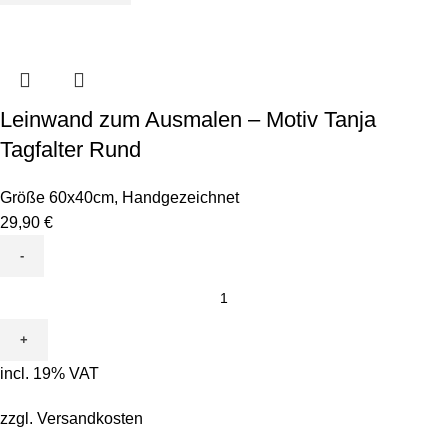
Leinwand zum Ausmalen – Motiv Tanja
Tagfalter Rund
Größe 60x40cm
,
Handgezeichnet
29,90
€
Leinwand
zum
Ausmalen
-
incl. 19% VAT
Motiv
Tanja
zzgl.
Versandkosten
Tagfalter