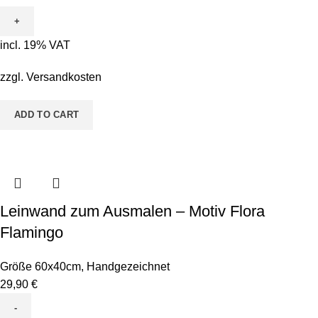
zum
Ausmalen
-
incl. 19% VAT
Motiv
Pete
zzgl.
Versandkosten
Pinsel
&
ADD TO CART
Bodo
Borstenkopf
quantity
Leinwand zum Ausmalen – Motiv Flora
Flamingo
Größe 60x40cm
,
Handgezeichnet
29,90
€