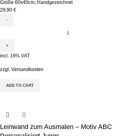
Größe 60x40cm
,
Handgezeichnet
29,90
€
Leinwand
zum
Ausmalen
-
incl. 19% VAT
Motiv
Tanja
zzgl.
Versandkosten
Tagfalter
Strahlen
ADD TO CART
quantity
Leinwand zum Ausmalen – Motiv ABC
Personalisiert Jungs