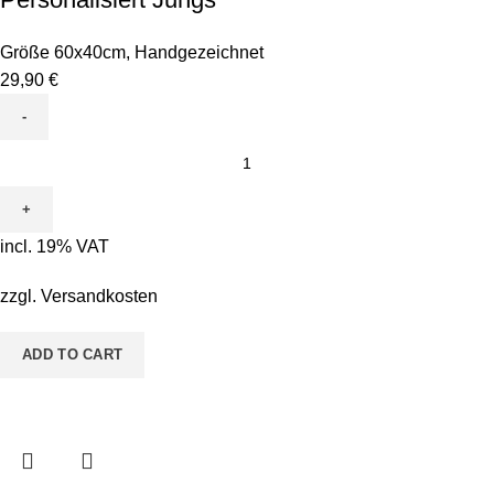
Größe 60x40cm
,
Handgezeichnet
29,90
€
Leinwand
zum
Ausmalen
-
incl. 19% VAT
Motiv
ABC
zzgl.
Versandkosten
Personalisiert
Jungs
ADD TO CART
quantity