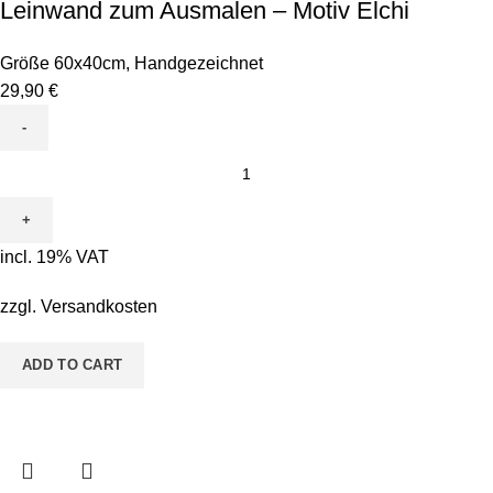
Leinwand zum Ausmalen – Motiv Elchi
Größe 60x40cm
,
Handgezeichnet
29,90
€
Leinwand
zum
Ausmalen
-
incl. 19% VAT
Motiv
Elchi
zzgl.
Versandkosten
quantity
ADD TO CART