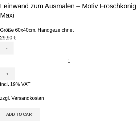
Leinwand zum Ausmalen – Motiv Froschkönig
Maxi
Größe 60x40cm
,
Handgezeichnet
29,90
€
Leinwand
zum
Ausmalen
-
incl. 19% VAT
Motiv
Froschkönig
zzgl.
Versandkosten
Maxi
quantity
ADD TO CART