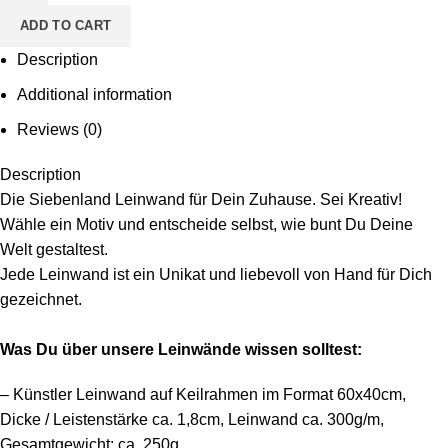
-
ADD TO CART
Motiv
Carli
Description
Chamäleon
Additional information
quantity
Reviews (0)
Description
Die Siebenland Leinwand für Dein Zuhause. Sei Kreativ!
Wähle ein Motiv und entscheide selbst, wie bunt Du Deine
Welt gestaltest.
Jede Leinwand ist ein Unikat und liebevoll von Hand für Dich
gezeichnet.
Was Du über unsere Leinwände wissen solltest:
– Künstler Leinwand auf Keilrahmen im Format 60x40cm,
Dicke / Leistenstärke ca. 1,8cm, Leinwand ca. 300g/m,
Gesamtgewicht: ca. 250g