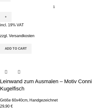
Leinwand
zum
Ausmalen
-
incl. 19% VAT
Motiv
Flora
zzgl.
Versandkosten
Flamingo
quantity
ADD TO CART
Leinwand zum Ausmalen – Motiv Conni
Kugelfisch
Größe 60x40cm
,
Handgezeichnet
29,90
€