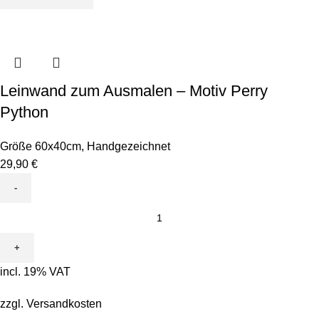
Leinwand zum Ausmalen – Motiv Perry
Python
Größe 60x40cm
,
Handgezeichnet
29,90
€
Leinwand
zum
Ausmalen
-
incl. 19% VAT
Motiv
Perry
zzgl.
Versandkosten
Python