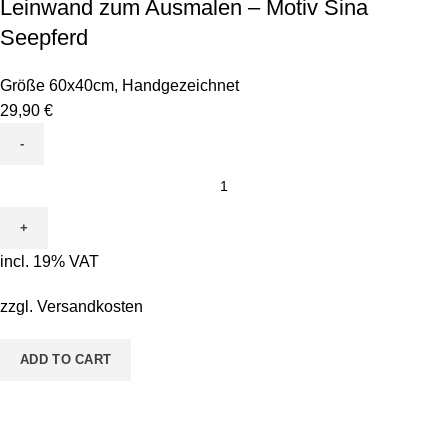
Leinwand zum Ausmalen – Motiv Sina
Seepferd
Größe 60x40cm
,
Handgezeichnet
29,90
€
Leinwand
zum
Ausmalen
-
incl. 19% VAT
Motiv
Sina
zzgl.
Versandkosten
Seepferd
quantity
ADD TO CART