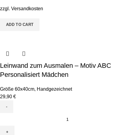
Toni
zzgl.
Versandkosten
Tucan
quantity
ADD TO CART
Leinwand zum Ausmalen – Motiv ABC
Personalisiert Mädchen
Größe 60x40cm
,
Handgezeichnet
29,90
€
Leinwand
zum
Ausmalen