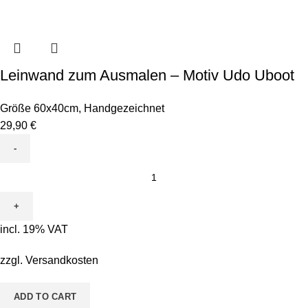
Leinwand zum Ausmalen – Motiv Udo Uboot
Größe 60x40cm
,
Handgezeichnet
29,90
€
Leinwand
zum
Ausmalen
-
incl. 19% VAT
Motiv
Udo
zzgl.
Versandkosten
Uboot
quantity
ADD TO CART