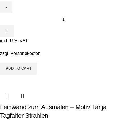
Leinwand
zum
Ausmalen
-
incl. 19% VAT
Motiv
Conni
zzgl.
Versandkosten
Kugelfisch
quantity
ADD TO CART
Leinwand zum Ausmalen – Motiv Tanja
Tagfalter Strahlen