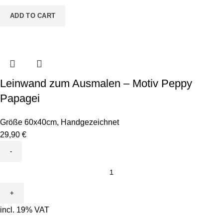
quantity
ADD TO CART
Leinwand zum Ausmalen – Motiv Peppy
Papagei
Größe 60x40cm
,
Handgezeichnet
29,90
€
Leinwand
zum
Ausmalen
-
incl. 19% VAT
Motiv