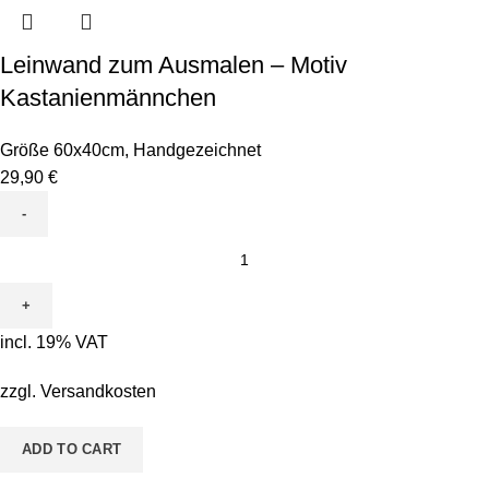
Leinwand zum Ausmalen – Motiv
Kastanienmännchen
Größe 60x40cm
,
Handgezeichnet
29,90
€
Leinwand
zum
Ausmalen
-
incl. 19% VAT
Motiv
Kastanienmännchen
zzgl.
Versandkosten
quantity
ADD TO CART