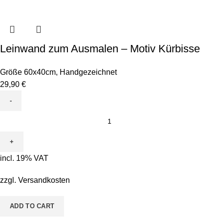
Leinwand zum Ausmalen – Motiv Kürbisse
Größe 60x40cm
,
Handgezeichnet
29,90
€
Leinwand
zum
Ausmalen
-
incl. 19% VAT
Motiv
Kürbisse
zzgl.
Versandkosten
quantity
ADD TO CART