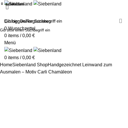
schließen
schließen
schließen
schließen
schließen
schließen
schließen
schließen
schließen
schließen
schließen
schließen
schließen
schließen
schließen
schließen
schließen
schließen
MALEN MIT SIEBENLAND
LEINWÄNDE
FINGERFARBEN
PRODUKTE
ÜBER UNS
PARTNER
Einloggen/Registrieren
0
Wunschzettel
Gib bitte einen Suchbegriff ein
0
items
/
0,00
€
Menü
0
items
/
0,00
€
Home
Siebenland Shop
Handgezeichnet
Leinwand zum
Ausmalen – Motiv Carli Chamäleon