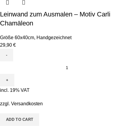
Leinwand zum Ausmalen – Motiv Carli
Chamäleon
Größe 60x40cm
,
Handgezeichnet
29,90
€
Leinwand
zum
Ausmalen
-
incl. 19% VAT
Motiv
Carli
zzgl.
Versandkosten
Chamäleon
quantity
ADD TO CART