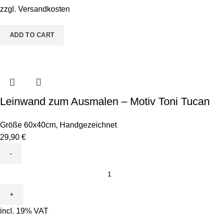
Peppy
zzgl.
Versandkosten
Papagei
quantity
ADD TO CART
Leinwand zum Ausmalen – Motiv Toni Tucan
Größe 60x40cm
,
Handgezeichnet
29,90
€
Leinwand
zum
Ausmalen
-
incl. 19% VAT
Motiv