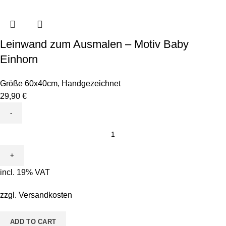
Leinwand zum Ausmalen – Motiv Baby
Einhorn
Größe 60x40cm
,
Handgezeichnet
29,90
€
Leinwand
zum
Ausmalen
-
incl. 19% VAT
Motiv
Baby
zzgl.
Versandkosten
Einhorn
quantity
ADD TO CART