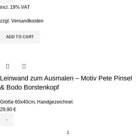
-
incl. 19% VAT
Motiv
ABC
zzgl.
Versandkosten
Personalisiert
Mädchen
ADD TO CART
quantity
Leinwand zum Ausmalen – Motiv Pete Pinsel
& Bodo Borstenkopf
Größe 60x40cm
,
Handgezeichnet
29,90
€
Leinwand