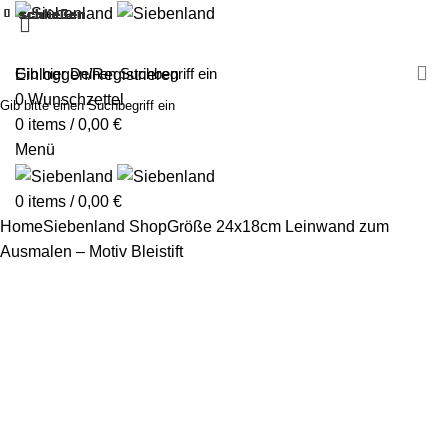
schließen
schließen
schließen
schließen
schließen
schließen
schließen
schließen
schließen
schließen
schließen
schließen
schließen
schließen
schließen
schließen
schließen
schließen
MALEN MIT SIEBENLAND
LEINWÄNDE
FINGERFARBEN
PRODUKTE
ÜBER UNS
PARTNER
Einloggen/Registrieren
0
Wunschzettel
Gib bitte einen Suchbegriff ein
0
items
/
0,00
€
Menü
0
items
/
0,00
€
Home
Siebenland Shop
Größe 24x18cm
Leinwand zum
Ausmalen – Motiv Bleistift