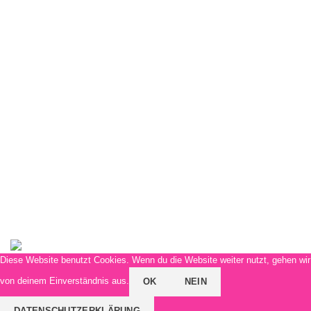
Weitere Infos für Dich
FAQs
Kontaktaufnahme
Versandmethoden
Zahlungsmethoden
Allgemeine Geschäftsbedingungen
Widerrufsbelehrung
Datenschutzerklärung
Impressum
Siebenland
Diese Website benutzt Cookies. Wenn du die Website weiter nutzt, gehen wir
von deinem Einverständnis aus.
OK
NEIN
DATENSCHUTZERKLÄRUNG