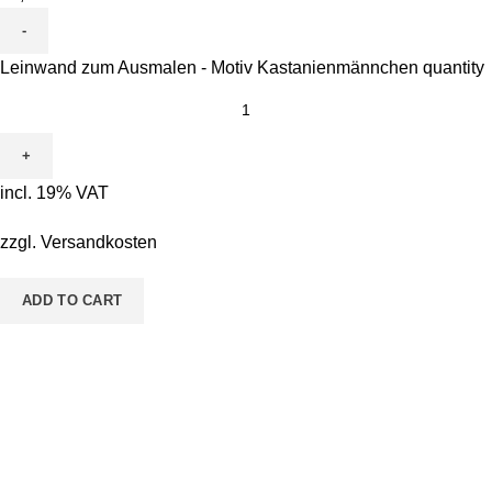
Leinwand zum Ausmalen - Motiv Kastanienmännchen quantity
incl. 19% VAT
zzgl.
Versandkosten
ADD TO CART
Pestalozzistraße 14 36433 Bad Salzungen
Telefon: 03695 - 850215
Email: malen@sieben.land