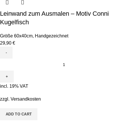
Leinwand zum Ausmalen – Motiv Conni
Kugelfisch
Größe 60x40cm
,
Handgezeichnet
29,90
€
Leinwand
zum
Ausmalen
-
incl. 19% VAT
Motiv
Conni
zzgl.
Versandkosten
Kugelfisch
quantity
ADD TO CART