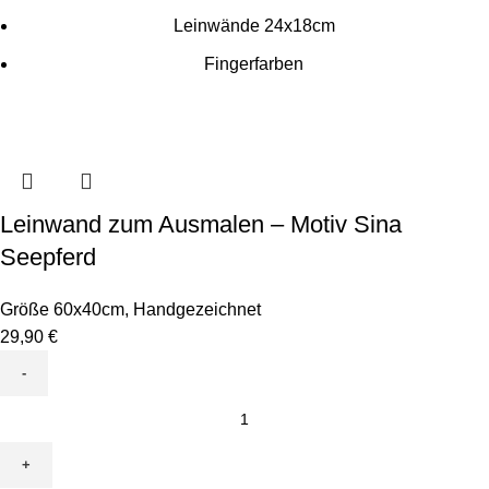
Leinwände 24x18cm
Fingerfarben
Leinwand zum Ausmalen – Motiv Sina
Seepferd
Größe 60x40cm
,
Handgezeichnet
29,90
€
Leinwand
zum
Ausmalen