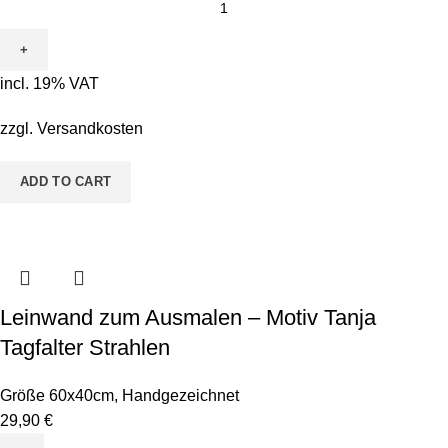
zum
Ausmalen
-
incl. 19% VAT
Motiv
Tanja
zzgl.
Versandkosten
Tagfalter
Rund
ADD TO CART
quantity
Leinwand zum Ausmalen – Motiv Tanja
Tagfalter Strahlen
Größe 60x40cm
,
Handgezeichnet
29,90
€