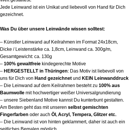
Jede Leinwand ist ein Unikat und liebevoll von Hand für Dich
gezeichnet.
Was Du über unsere Leinwände wissen solltest:
– Künstler Leinwand auf Keilrahmen im Format 24x18cm,
Dicke / Leistenstärke ca. 1,8cm, Leinwand ca. 300g/m,
Gesamtgewicht: ca. 130g
–
100%
gewaltfreie
kindegerechte Motive
–
HERGESTELLT in Thüringen
: Das Motiv ist liebevoll von
uns für Dich von
Hand gezeichnet
und
KEIN Leinwanddruck
– Die Leinwand auf dem Keilrahmen besteht
zu
100% aus
Baumwolle
mit hochwertiger weißer Universalgrundierung
– unsere Siebenland Motive kannst Du kunterbunt gestalten.
Am Besten geht das mit unseren
selbst gemischten
Fingerfarben
oder auch
Öl, Acryl, Tempera, Glitzer etc.
– Die Leinwand ist von hinten geklammert, daher ist auch ein
seitliches Bemalen möglich