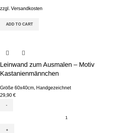
Froschkönig
zzgl.
Versandkosten
Maxi
quantity
ADD TO CART
Leinwand zum Ausmalen – Motiv
Kastanienmännchen
Größe 60x40cm
,
Handgezeichnet
29,90
€
Leinwand
zum
Ausmalen