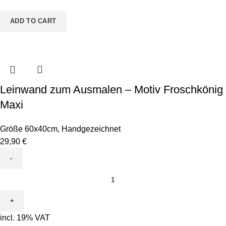
quantity
ADD TO CART
Leinwand zum Ausmalen – Motiv Froschkönig
Maxi
Größe 60x40cm
,
Handgezeichnet
29,90
€
Leinwand
zum
Ausmalen
-
incl. 19% VAT
Motiv