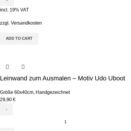
-
incl. 19% VAT
Motiv
Kürbisse
zzgl.
Versandkosten
quantity
ADD TO CART
Leinwand zum Ausmalen – Motiv Udo Uboot
Größe 60x40cm
,
Handgezeichnet
29,90
€
Leinwand
zum