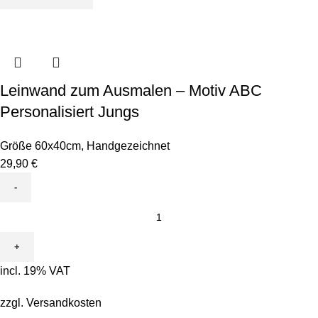
Leinwand zum Ausmalen – Motiv ABC
Personalisiert Jungs
Größe 60x40cm
,
Handgezeichnet
29,90
€
Leinwand
zum
Ausmalen
-
incl. 19% VAT
Motiv
ABC
zzgl.
Versandkosten
Personalisiert