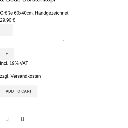
Größe 60x40cm
,
Handgezeichnet
29,90
€
Leinwand
zum
Ausmalen
-
incl. 19% VAT
Motiv
Pete
zzgl.
Versandkosten
Pinsel
&
ADD TO CART
Bodo
Borstenkopf
quantity