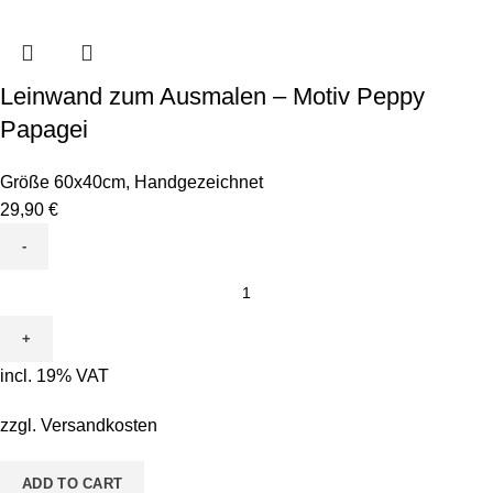
Leinwand zum Ausmalen – Motiv Peppy
Papagei
Größe 60x40cm
,
Handgezeichnet
29,90
€
Leinwand
zum
Ausmalen
-
incl. 19% VAT
Motiv
Peppy
zzgl.
Versandkosten
Papagei
quantity
ADD TO CART