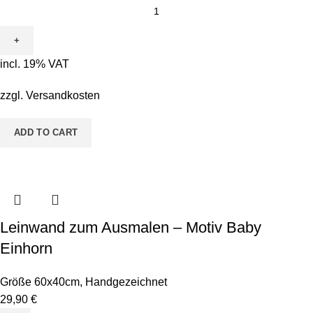
Leinwand
zum
Ausmalen
-
incl. 19% VAT
Motiv
Carli
zzgl.
Versandkosten
Chamäleon
quantity
ADD TO CART
Leinwand zum Ausmalen – Motiv Baby
Einhorn
Größe 60x40cm
,
Handgezeichnet
29,90
€