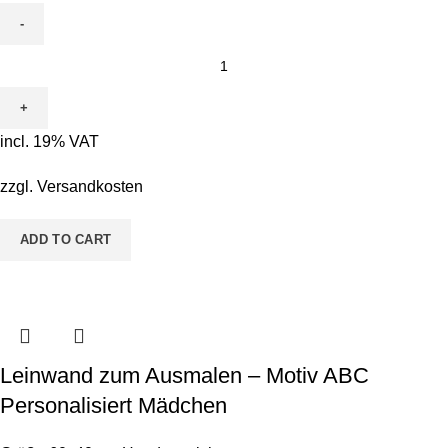
Leinwand
zum
Ausmalen
-
incl. 19% VAT
Motiv
Toni
zzgl.
Versandkosten
Tucan
quantity
ADD TO CART
Leinwand zum Ausmalen – Motiv ABC
Personalisiert Mädchen