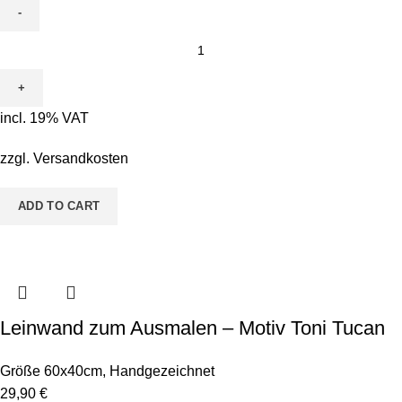
Leinwand
zum
Ausmalen
-
incl. 19% VAT
Motiv
Baby
zzgl.
Versandkosten
Einhorn
quantity
ADD TO CART
Leinwand zum Ausmalen – Motiv Toni Tucan
Größe 60x40cm
,
Handgezeichnet
29,90
€