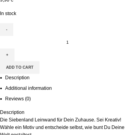
In stock
Leinwand
zum
Ausmalen
-
ADD TO CART
Motiv
Rene
Description
Reendier
Additional information
quantity
Reviews (0)
Description
Die Siebenland Leinwand für Dein Zuhause. Sei Kreativ!
Wähle ein Motiv und entscheide selbst, wie bunt Du Deine
Welt gestaltest.