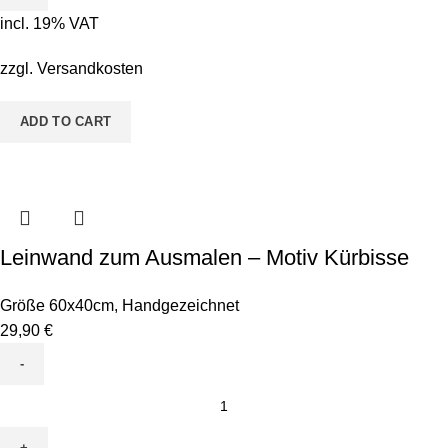
-
incl. 19% VAT
Motiv
Kastanienmännchen
zzgl.
Versandkosten
quantity
ADD TO CART
Leinwand zum Ausmalen – Motiv Kürbisse
Größe 60x40cm
,
Handgezeichnet
29,90
€
Leinwand
zum
Ausmalen