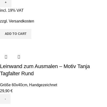
Ausmalen
-
incl. 19% VAT
Motiv
Udo
zzgl.
Versandkosten
Uboot
quantity
ADD TO CART
Leinwand zum Ausmalen – Motiv Tanja
Tagfalter Rund
Größe 60x40cm
,
Handgezeichnet
29,90
€
Leinwand