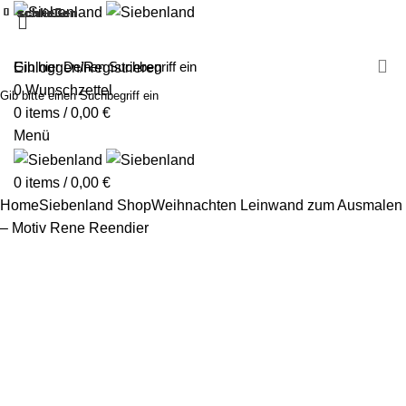
schließen
schließen
schließen
schließen
schließen
schließen
schließen
schließen
schließen
schließen
schließen
schließen
schließen
schließen
schließen
schließen
schließen
schließen
MALEN MIT SIEBENLAND
LEINWÄNDE
FINGERFARBEN
PRODUKTE
ÜBER UNS
PARTNER
Einloggen/Registrieren
0
Wunschzettel
Gib bitte einen Suchbegriff ein
0
items
/
0,00
€
Menü
0
items
/
0,00
€
Home
Siebenland Shop
Weihnachten
Leinwand zum Ausmalen
– Motiv Rene Reendier