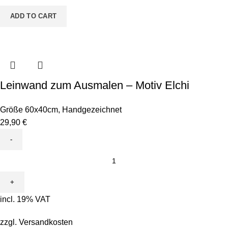
Jungs
ADD TO CART
quantity
Leinwand zum Ausmalen – Motiv Elchi
Größe 60x40cm
,
Handgezeichnet
29,90
€
Leinwand
zum
Ausmalen
-
incl. 19% VAT
Motiv
Elchi
zzgl.
Versandkosten