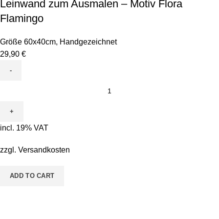
Leinwand zum Ausmalen – Motiv Flora
Flamingo
Größe 60x40cm
,
Handgezeichnet
29,90
€
Leinwand
zum
Ausmalen
-
incl. 19% VAT
Motiv
Flora
zzgl.
Versandkosten
Flamingo
quantity
ADD TO CART