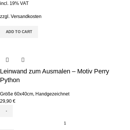
-
incl. 19% VAT
Motiv
Sina
zzgl.
Versandkosten
Seepferd
quantity
ADD TO CART
Leinwand zum Ausmalen – Motiv Perry
Python
Größe 60x40cm
,
Handgezeichnet
29,90
€
Leinwand
zum