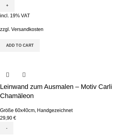
Ausmalen
-
incl. 19% VAT
Motiv
Perry
zzgl.
Versandkosten
Python
quantity
ADD TO CART
Leinwand zum Ausmalen – Motiv Carli
Chamäleon
Größe 60x40cm
,
Handgezeichnet
29,90
€