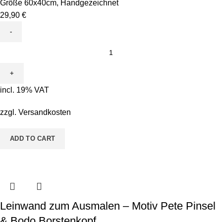
Größe 60x40cm
,
Handgezeichnet
29,90
€
Leinwand
zum
Ausmalen
-
incl. 19% VAT
Motiv
ABC
zzgl.
Versandkosten
Personalisiert
Mädchen
ADD TO CART
quantity
Leinwand zum Ausmalen – Motiv Pete Pinsel
& Bodo Borstenkopf