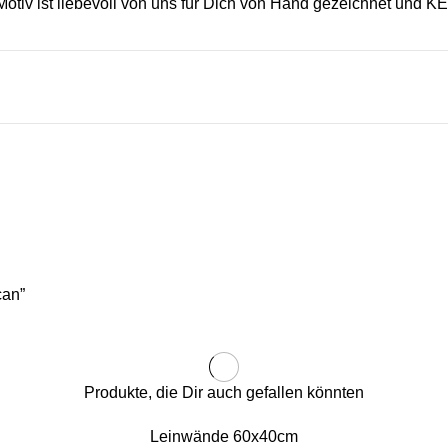
iv ist liebevoll von uns für Dich von Hand gezeichnet und K
can”
Produkte, die Dir auch gefallen könnten
Leinwände 60x40cm