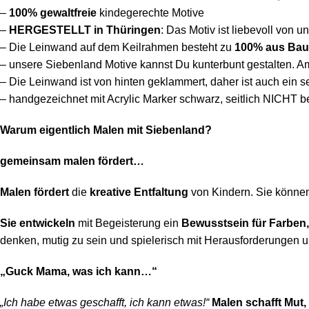
–
100%
gewaltfreie
kindegerechte Motive
–
HERGESTELLT in Thüringen
: Das Motiv ist liebevoll von u
– Die Leinwand auf dem Keilrahmen besteht
zu
100% aus Bau
– unsere Siebenland Motive kannst Du kunterbunt gestalten. A
– Die Leinwand ist von hinten geklammert, daher ist auch ein 
– handgezeichnet mit Acrylic Marker schwarz, seitlich NICHT b
Warum eigentlich Malen mit Siebenland?
gemeinsam malen fördert…
Malen fördert
die
kreative Entfaltung
von Kindern. Sie können 
Sie entwickeln
mit Begeisterung ein
Bewusstsein für Farben
denken, mutig zu sein und spielerisch mit Herausforderungen
„Guck Mama, was ich kann…“
„Ich habe etwas geschafft, ich kann etwas!“
Malen schafft Mut, 