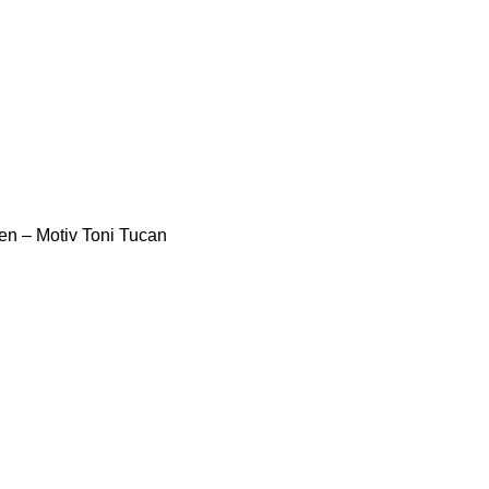
BENLAND
LEINWÄNDE
FINGERFARBEN
PRODUKTE
ÜBER 
n – Motiv Toni Tucan