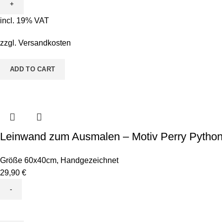
Ausmalen
-
incl. 19% VAT
Motiv
Sina
zzgl.
Versandkosten
Seepferd
quantity
ADD TO CART
Leinwand zum Ausmalen – Motiv Perry Pytho
Größe 60x40cm
,
Handgezeichnet
29,90
€
Leinwand
zum