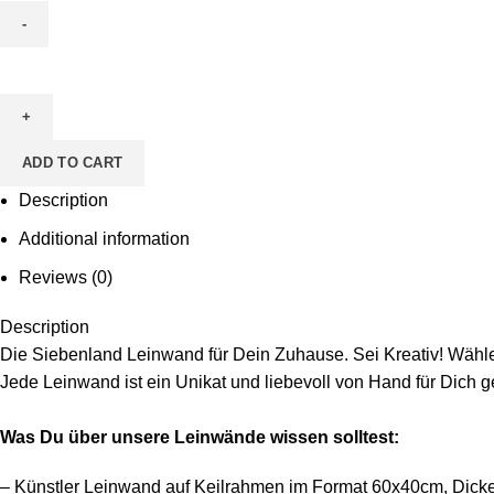
Leinwand
zum
Ausmalen
-
ADD TO CART
Motiv
Toni
Description
Tucan
Additional information
quantity
Reviews (0)
Description
Die Siebenland Leinwand für Dein Zuhause. Sei Kreativ! Wähle 
Jede Leinwand ist ein Unikat und liebevoll von Hand für Dich g
Was Du über unsere Leinwände wissen solltest:
– Künstler Leinwand auf Keilrahmen im Format 60x40cm, Dicke 