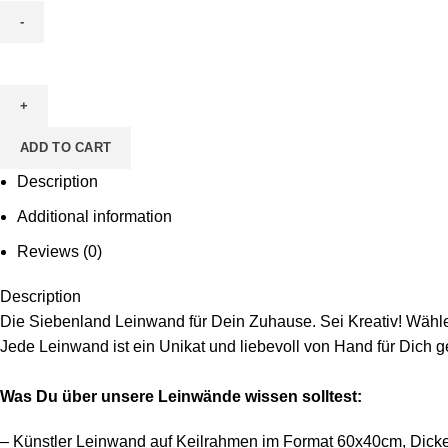
Leinwand
zum
Ausmalen
-
ADD TO CART
Motiv
Udo
Description
Uboot
Additional information
quantity
Reviews (0)
Description
Die Siebenland Leinwand für Dein Zuhause. Sei Kreativ! Wähle 
Jede Leinwand ist ein Unikat und liebevoll von Hand für Dich g
Was Du über unsere Leinwände wissen solltest:
– Künstler Leinwand auf Keilrahmen im Format 60x40cm, Dicke 