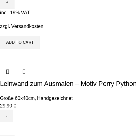
Ausmalen
-
incl. 19% VAT
Motiv
Sina
zzgl.
Versandkosten
Seepferd
quantity
ADD TO CART
Leinwand zum Ausmalen – Motiv Perry Pytho
Größe 60x40cm
,
Handgezeichnet
29,90
€
Leinwand
zum