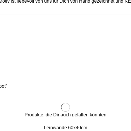
iv ist liebevoll von uns für Dich von Hand gezeichnet und K
oot”
Produkte, die Dir auch gefallen könnten
Leinwände 60x40cm