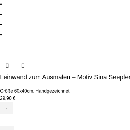
Leinwand zum Ausmalen – Motiv Sina Seepfe
Größe 60x40cm
,
Handgezeichnet
29,90
€
Leinwand
zum