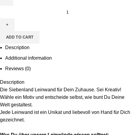
Leinwand
zum
Ausmalen
-
ADD TO CART
Motiv
Roboter
Description
quantity
Additional information
Reviews (0)
Description
Die Siebenland Leinwand für Dein Zuhause. Sei Kreativ!
Wähle ein Motiv und entscheide selbst, wie bunt Du Deine
Welt gestaltest.
Jede Leinwand ist ein Unikat und liebevoll von Hand für Dich
gezeichnet.
Was Du über unsere Leinwände wissen solltest: