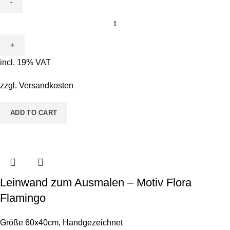
Leinwand
zum
Ausmalen
-
incl. 19% VAT
Motiv
Pete
zzgl.
Versandkosten
Pinsel
&
ADD TO CART
Bodo
Borstenkopf
quantity
Leinwand zum Ausmalen – Motiv Flora
Flamingo
Größe 60x40cm
,
Handgezeichnet