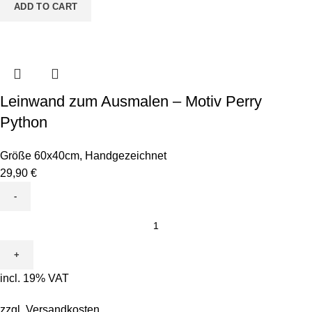
quantity
ADD TO CART
Leinwand zum Ausmalen – Motiv Perry
Python
Größe 60x40cm
,
Handgezeichnet
29,90
€
Leinwand
zum
Ausmalen
-
incl. 19% VAT
Motiv
Perry
zzgl.
Versandkosten