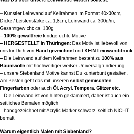
– Künstler Leinwand auf Keilrahmen im Format 40x30cm,
Dicke / Leistenstärke ca. 1,8cm, Leinwand ca. 300g/m,
Gesamtgewicht: ca. 130g
–
100%
gewaltfreie
kindgerechte Motive
–
HERGESTELLT in Thüringen
: Das Motiv ist liebevoll von
uns für Dich von
Hand gezeichnet
und
KEIN Leinwanddruck
– Die Leinwand auf dem Keilrahmen besteht
zu
100% aus
Baumwolle
mit hochwertiger weißer Universalgrundierung
– unsere Siebenland Motive kannst Du kunterbunt gestalten.
Am Besten geht das mit unseren
selbst gemischten
Fingerfarben
oder auch
Öl, Acryl, Tempera, Glitzer etc.
– Die Leinwand ist von hinten geklammert, daher ist auch ein
seitliches Bemalen möglich
– handgezeichnet mit Acrylic Marker schwarz, seitlich NICHT
bemalt
Warum eigentlich Malen mit Siebenland?