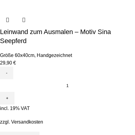
Leinwand zum Ausmalen – Motiv Sina
Seepferd
Größe 60x40cm
,
Handgezeichnet
29,90
€
Leinwand
zum
Ausmalen
-
incl. 19% VAT
Motiv
Sina
zzgl.
Versandkosten
Seepferd