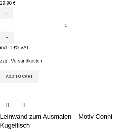
29,90
€
Leinwand
zum
Ausmalen
-
incl. 19% VAT
Motiv
Flora
zzgl.
Versandkosten
Flamingo
quantity
ADD TO CART
Leinwand zum Ausmalen – Motiv Conni
Kugelfisch