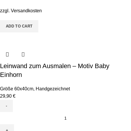
Motiv
Carli
zzgl.
Versandkosten
Chamäleon
quantity
ADD TO CART
Leinwand zum Ausmalen – Motiv Baby
Einhorn
Größe 60x40cm
,
Handgezeichnet
29,90
€
Leinwand
zum
Ausmalen