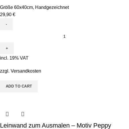
Größe 60x40cm
,
Handgezeichnet
29,90
€
Leinwand
zum
Ausmalen
-
incl. 19% VAT
Motiv
Conni
zzgl.
Versandkosten
Kugelfisch
quantity
ADD TO CART
Leinwand zum Ausmalen – Motiv Peppy