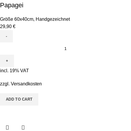
Papagei
Größe 60x40cm
,
Handgezeichnet
29,90
€
Leinwand
zum
Ausmalen
-
incl. 19% VAT
Motiv
Peppy
zzgl.
Versandkosten
Papagei
quantity
ADD TO CART