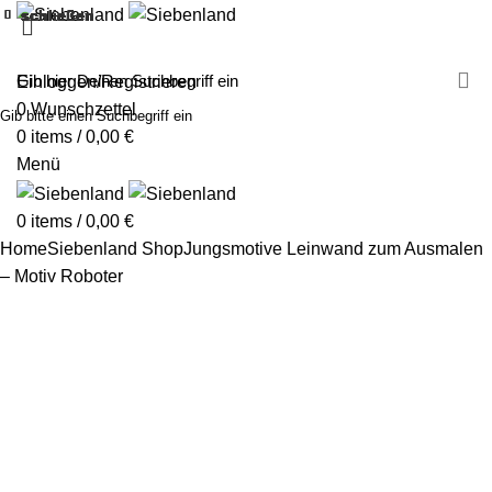
schließen
schließen
schließen
schließen
schließen
schließen
schließen
schließen
schließen
schließen
schließen
schließen
schließen
schließen
schließen
schließen
schließen
schließen
MALEN MIT SIEBENLAND
LEINWÄNDE
FINGERFARBEN
PRODUKTE
ÜBER UNS
PARTNER
Einloggen/Registrieren
0
Wunschzettel
Gib bitte einen Suchbegriff ein
0
items
/
0,00
€
Menü
0
items
/
0,00
€
Home
Siebenland Shop
Jungsmotive
Leinwand zum Ausmalen
– Motiv Roboter