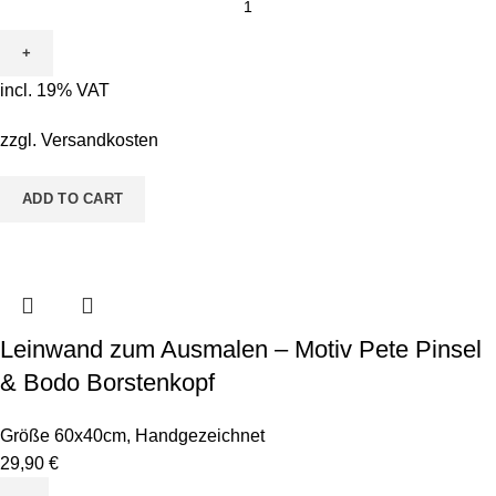
zum
Ausmalen
-
incl. 19% VAT
Motiv
ABC
zzgl.
Versandkosten
Personalisiert
Mädchen
ADD TO CART
quantity
Leinwand zum Ausmalen – Motiv Pete Pinsel
& Bodo Borstenkopf
Größe 60x40cm
,
Handgezeichnet
29,90
€