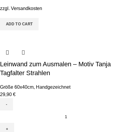
Tanja
zzgl.
Versandkosten
Tagfalter
Rund
ADD TO CART
quantity
Leinwand zum Ausmalen – Motiv Tanja
Tagfalter Strahlen
Größe 60x40cm
,
Handgezeichnet
29,90
€
Leinwand
zum
Ausmalen