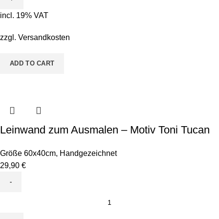
-
incl. 19% VAT
Motiv
Baby
zzgl.
Versandkosten
Einhorn
quantity
ADD TO CART
Leinwand zum Ausmalen – Motiv Toni Tucan
Größe 60x40cm
,
Handgezeichnet
29,90
€
Leinwand
zum