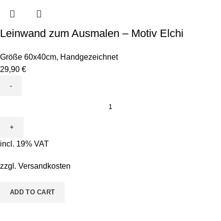
Leinwand zum Ausmalen – Motiv Elchi
Größe 60x40cm
,
Handgezeichnet
29,90
€
Leinwand
zum
Ausmalen
-
incl. 19% VAT
Motiv
Elchi
zzgl.
Versandkosten
quantity
ADD TO CART