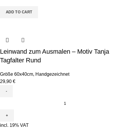
Uboot
quantity
ADD TO CART
Leinwand zum Ausmalen – Motiv Tanja
Tagfalter Rund
Größe 60x40cm
,
Handgezeichnet
29,90
€
Leinwand
zum
Ausmalen
-
incl. 19% VAT
Motiv