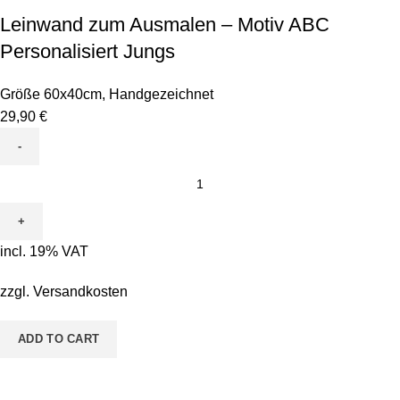
Leinwand zum Ausmalen – Motiv ABC
Personalisiert Jungs
Größe 60x40cm
,
Handgezeichnet
29,90
€
Leinwand
zum
Ausmalen
-
incl. 19% VAT
Motiv
ABC
zzgl.
Versandkosten
Personalisiert
Jungs
ADD TO CART
quantity