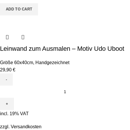
ADD TO CART
Leinwand zum Ausmalen – Motiv Udo Uboot
Größe 60x40cm
,
Handgezeichnet
29,90
€
Leinwand
zum
Ausmalen
-
incl. 19% VAT
Motiv
Udo
zzgl.
Versandkosten