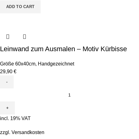
ADD TO CART
Leinwand zum Ausmalen – Motiv Kürbisse
Größe 60x40cm
,
Handgezeichnet
29,90
€
Leinwand
zum
Ausmalen
-
incl. 19% VAT
Motiv
Kürbisse
zzgl.
Versandkosten
quantity