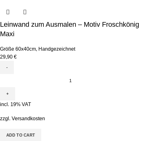
Leinwand zum Ausmalen – Motiv Froschkönig
Maxi
Größe 60x40cm
,
Handgezeichnet
29,90
€
Leinwand
zum
Ausmalen
-
incl. 19% VAT
Motiv
Froschkönig
zzgl.
Versandkosten
Maxi
quantity
ADD TO CART