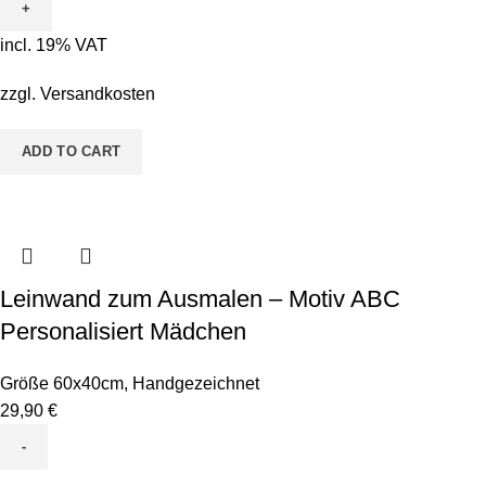
Ausmalen
-
incl. 19% VAT
Motiv
Toni
zzgl.
Versandkosten
Tucan
quantity
ADD TO CART
Leinwand zum Ausmalen – Motiv ABC
Personalisiert Mädchen
Größe 60x40cm
,
Handgezeichnet
29,90
€
Leinwand