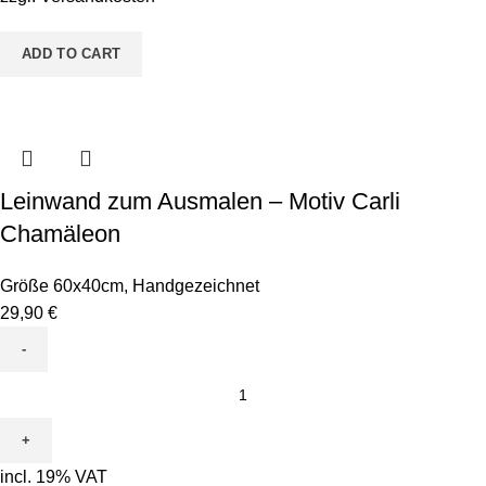
Python
quantity
ADD TO CART
Leinwand zum Ausmalen – Motiv Carli
Chamäleon
Größe 60x40cm
,
Handgezeichnet
29,90
€
Leinwand
zum
Ausmalen
-
incl. 19% VAT