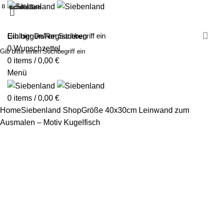
schließen
schließen
schließen
schließen
schließen
schließen
schließen
schließen
schließen
schließen
schließen
schließen
schließen
schließen
schließen
schließen
schließen
schließen
MALEN MIT SIEBENLAND
LEINWÄNDE
FINGERFARBEN
PRODUKTE
ÜBER UNS
PARTNER
Einloggen/Registrieren
0
Wunschzettel
Gib bitte einen Suchbegriff ein
0
items
/
0,00
€
Menü
0
items
/
0,00
€
Home
Siebenland Shop
Größe 40x30cm
Leinwand zum
Ausmalen – Motiv Kugelfisch