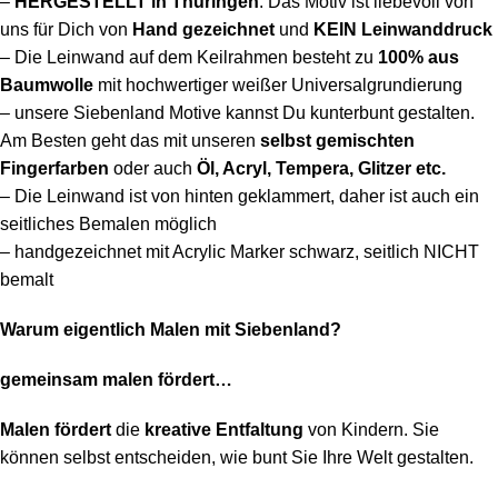
–
HERGESTELLT in Thüringen
: Das Motiv ist liebevoll von
uns für Dich von
Hand gezeichnet
und
KEIN Leinwanddruck
– Die Leinwand auf dem Keilrahmen besteht
zu
100% aus
Baumwolle
mit hochwertiger weißer Universalgrundierung
– unsere Siebenland Motive kannst Du kunterbunt gestalten.
Am Besten geht das mit unseren
selbst gemischten
Fingerfarben
oder auch
Öl, Acryl, Tempera, Glitzer etc.
– Die Leinwand ist von hinten geklammert, daher ist auch ein
seitliches Bemalen möglich
– handgezeichnet mit Acrylic Marker schwarz, seitlich NICHT
bemalt
Warum eigentlich Malen mit Siebenland?
gemeinsam malen fördert…
Malen fördert
die
kreative Entfaltung
von Kindern. Sie
können selbst entscheiden, wie bunt Sie Ihre Welt gestalten.