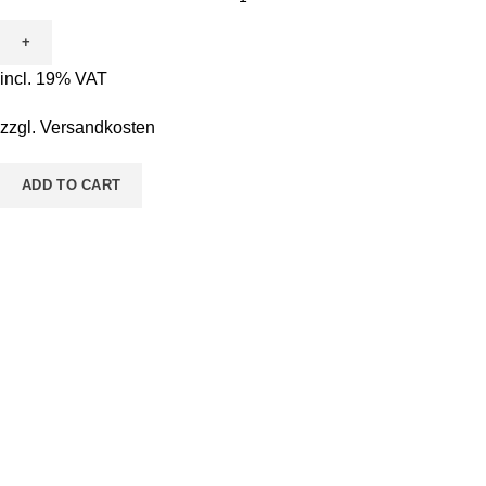
incl. 19% VAT
zzgl.
Versandkosten
ADD TO CART
Pestalozzistraße 14 36433 Bad Salzungen
Telefon: 03695 - 850215
Email: malen@sieben.land
Weitere Infos für Dich
FAQs
Kontaktaufnahme