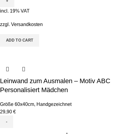
Ausmalen
-
incl. 19% VAT
Motiv
Toni
zzgl.
Versandkosten
Tucan
quantity
ADD TO CART
Leinwand zum Ausmalen – Motiv ABC
Personalisiert Mädchen
Größe 60x40cm
,
Handgezeichnet
29,90
€
Leinwand