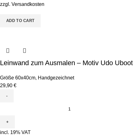
Kürbisse
zzgl.
Versandkosten
quantity
ADD TO CART
Leinwand zum Ausmalen – Motiv Udo Uboot
Größe 60x40cm
,
Handgezeichnet
29,90
€
Leinwand
zum
Ausmalen
-
incl. 19% VAT
Motiv