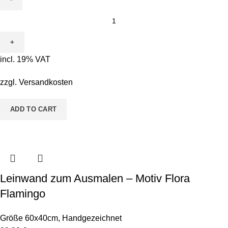
Leinwand
zum
Ausmalen
-
incl. 19% VAT
Motiv
Pete
zzgl.
Versandkosten
Pinsel
&
ADD TO CART
Bodo
Borstenkopf
quantity
Leinwand zum Ausmalen – Motiv Flora
Flamingo
Größe 60x40cm
,
Handgezeichnet