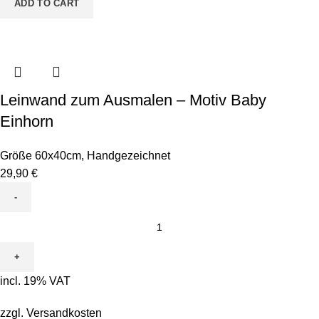
ADD TO CART
Leinwand zum Ausmalen – Motiv Baby
Einhorn
Größe 60x40cm
,
Handgezeichnet
29,90
€
Leinwand
zum
Ausmalen
-
incl. 19% VAT
Motiv
Baby
zzgl.
Versandkosten