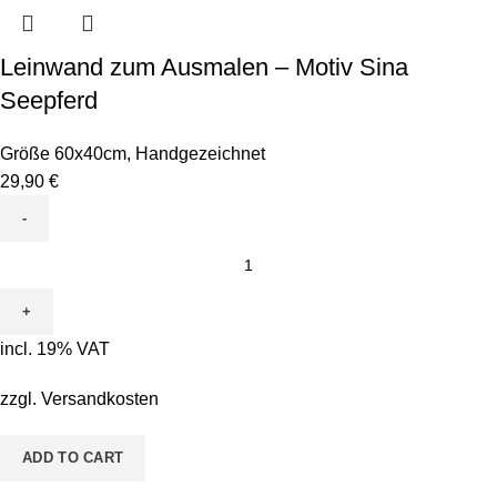
Leinwand zum Ausmalen – Motiv Sina
Seepferd
Größe 60x40cm
,
Handgezeichnet
29,90
€
Leinwand
zum
Ausmalen
-
incl. 19% VAT
Motiv
Sina
zzgl.
Versandkosten
Seepferd
quantity
ADD TO CART