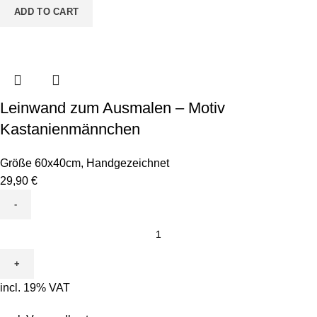
quantity
ADD TO CART
Leinwand zum Ausmalen – Motiv
Kastanienmännchen
Größe 60x40cm
,
Handgezeichnet
29,90
€
Leinwand
zum
Ausmalen
-
incl. 19% VAT
Motiv
Kastanienmännchen