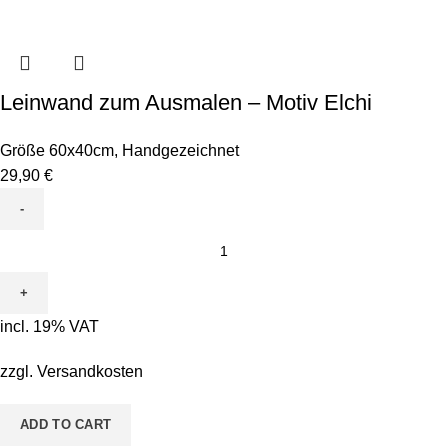
Leinwand zum Ausmalen – Motiv Elchi
Größe 60x40cm
,
Handgezeichnet
29,90
€
Leinwand
zum
Ausmalen
-
incl. 19% VAT
Motiv
Elchi
zzgl.
Versandkosten
quantity
ADD TO CART