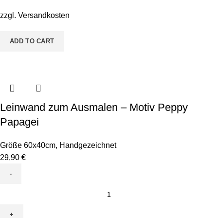
Motiv
Perry
zzgl.
Versandkosten
Python
quantity
ADD TO CART
Leinwand zum Ausmalen – Motiv Peppy
Papagei
Größe 60x40cm
,
Handgezeichnet
29,90
€
Leinwand
zum
Ausmalen