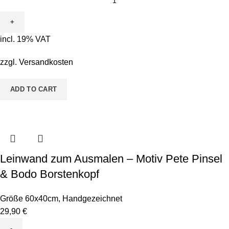
zum
Ausmalen
-
incl. 19% VAT
Motiv
ABC
zzgl.
Versandkosten
Personalisiert
Mädchen
ADD TO CART
quantity
Leinwand zum Ausmalen – Motiv Pete Pinsel
& Bodo Borstenkopf
Größe 60x40cm
,
Handgezeichnet
29,90
€