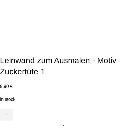
Click to enlarge
Leinwand zum Ausmalen - Motiv
Zuckertüte 1
9,90
€
In stock
Leinwand