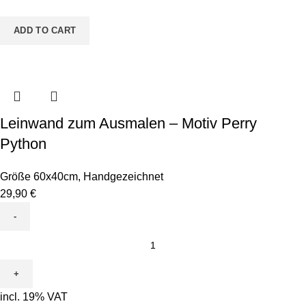
Einhorn
quantity
ADD TO CART
Leinwand zum Ausmalen – Motiv Perry
Python
Größe 60x40cm
,
Handgezeichnet
29,90
€
Leinwand
zum
Ausmalen
-
incl. 19% VAT