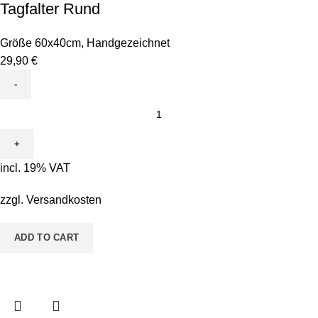
Tagfalter Rund
Größe 60x40cm
,
Handgezeichnet
29,90
€
Leinwand
zum
Ausmalen
-
incl. 19% VAT
Motiv
Tanja
zzgl.
Versandkosten
Tagfalter
Rund
ADD TO CART
quantity