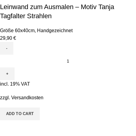
Leinwand zum Ausmalen – Motiv Tanja
Tagfalter Strahlen
Größe 60x40cm
,
Handgezeichnet
29,90
€
Leinwand
zum
Ausmalen
-
incl. 19% VAT
Motiv
Tanja
zzgl.
Versandkosten
Tagfalter
Strahlen
ADD TO CART
quantity