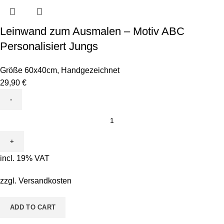
Leinwand zum Ausmalen – Motiv ABC
Personalisiert Jungs
Größe 60x40cm
,
Handgezeichnet
29,90
€
Leinwand
zum
Ausmalen
-
incl. 19% VAT
Motiv
ABC
zzgl.
Versandkosten
Personalisiert
Jungs
ADD TO CART
quantity