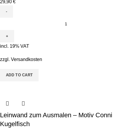
29,90
€
Leinwand
zum
Ausmalen
-
incl. 19% VAT
Motiv
Flora
zzgl.
Versandkosten
Flamingo
quantity
ADD TO CART
Leinwand zum Ausmalen – Motiv Conni
Kugelfisch