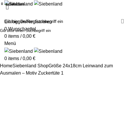
schließen
schließen
schließen
schließen
schließen
schließen
schließen
schließen
schließen
schließen
schließen
schließen
schließen
schließen
schließen
schließen
schließen
schließen
MALEN MIT SIEBENLAND
LEINWÄNDE
FINGERFARBEN
PRODUKTE
ÜBER UNS
PARTNER
Einloggen/Registrieren
0
Wunschzettel
Gib bitte einen Suchbegriff ein
0
items
/
0,00
€
Menü
0
items
/
0,00
€
Home
Siebenland Shop
Größe 24x18cm
Leinwand zum
Ausmalen – Motiv Zuckertüte 1