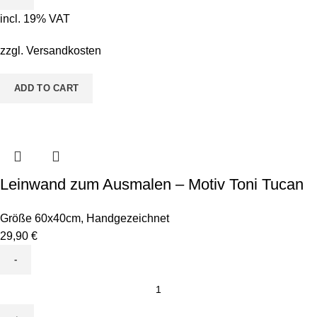
-
incl. 19% VAT
Motiv
Peppy
zzgl.
Versandkosten
Papagei
quantity
ADD TO CART
Leinwand zum Ausmalen – Motiv Toni Tucan
Größe 60x40cm
,
Handgezeichnet
29,90
€
Leinwand
zum