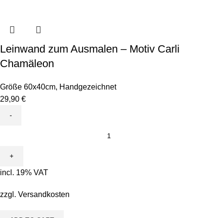
Leinwand zum Ausmalen – Motiv Carli
Chamäleon
Größe 60x40cm
,
Handgezeichnet
29,90
€
Leinwand
zum
Ausmalen
-
incl. 19% VAT
Motiv
Carli
zzgl.
Versandkosten
Chamäleon
quantity