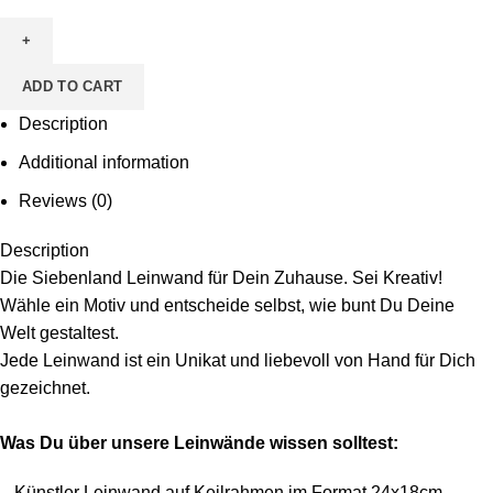
zum
Ausmalen
-
ADD TO CART
Motiv
Zuckertüte
Description
1
Additional information
quantity
Reviews (0)
Description
Die Siebenland Leinwand für Dein Zuhause. Sei Kreativ!
Wähle ein Motiv und entscheide selbst, wie bunt Du Deine
Welt gestaltest.
Jede Leinwand ist ein Unikat und liebevoll von Hand für Dich
gezeichnet.
Was Du über unsere Leinwände wissen solltest:
– Künstler Leinwand auf Keilrahmen im Format 24x18cm,