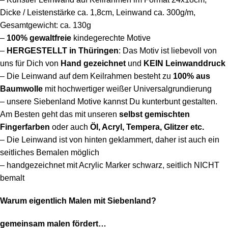
Dicke / Leistenstärke ca. 1,8cm, Leinwand ca. 300g/m,
Gesamtgewicht: ca. 130g
–
100%
gewaltfreie
kindegerechte Motive
–
HERGESTELLT in Thüringen
: Das Motiv ist liebevoll von
uns für Dich von
Hand gezeichnet
und
KEIN Leinwanddruck
– Die Leinwand auf dem Keilrahmen besteht
zu
100% aus
Baumwolle
mit hochwertiger weißer Universalgrundierung
– unsere Siebenland Motive kannst Du kunterbunt gestalten.
Am Besten geht das mit unseren
selbst gemischten
Fingerfarben
oder auch
Öl, Acryl, Tempera, Glitzer etc.
– Die Leinwand ist von hinten geklammert, daher ist auch ein
seitliches Bemalen möglich
– handgezeichnet mit Acrylic Marker schwarz, seitlich NICHT
bemalt
Warum eigentlich Malen mit Siebenland?
gemeinsam malen fördert…