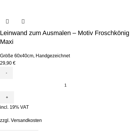
Leinwand zum Ausmalen – Motiv Froschkönig
Maxi
Größe 60x40cm
,
Handgezeichnet
29,90
€
Leinwand
zum
Ausmalen
-
incl. 19% VAT
Motiv
Froschkönig
zzgl.
Versandkosten
Maxi