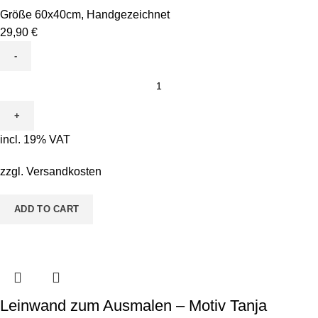
Größe 60x40cm
,
Handgezeichnet
29,90
€
Leinwand
zum
Ausmalen
-
incl. 19% VAT
Motiv
Conni
zzgl.
Versandkosten
Kugelfisch
quantity
ADD TO CART
Leinwand zum Ausmalen – Motiv Tanja