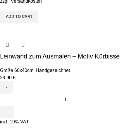
zzgl.
Versandkosten
quantity
ADD TO CART
Leinwand zum Ausmalen – Motiv Kürbisse
Größe 60x40cm
,
Handgezeichnet
29,90
€
Leinwand
zum
Ausmalen
-
incl. 19% VAT
Motiv