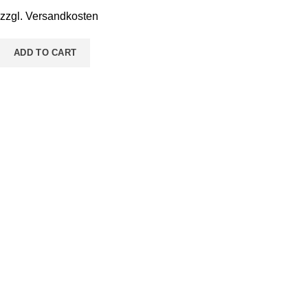
Kastanienmännchen
zzgl.
Versandkosten
quantity
ADD TO CART
Pestalozzistraße 14 36433 Bad Salzungen
Telefon: 03695 - 850215
Email: malen@sieben.land
Weitere Infos für Dich
FAQs
Kontaktaufnahme
Versandmethoden
Zahlungsmethoden
Allgemeine Geschäftsbedingungen