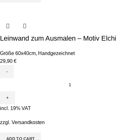
quantity
Leinwand zum Ausmalen – Motiv Elchi
Größe 60x40cm
,
Handgezeichnet
29,90
€
Leinwand
zum
Ausmalen
-
incl. 19% VAT
Motiv
Elchi
zzgl.
Versandkosten
quantity
ADD TO CART