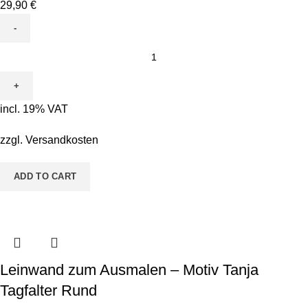
29,90
€
Leinwand
zum
Ausmalen
-
incl. 19% VAT
Motiv
Udo
zzgl.
Versandkosten
Uboot
quantity
ADD TO CART
Leinwand zum Ausmalen – Motiv Tanja
Tagfalter Rund