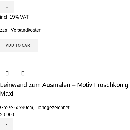
Ausmalen
-
incl. 19% VAT
Motiv
Elchi
zzgl.
Versandkosten
quantity
ADD TO CART
Leinwand zum Ausmalen – Motiv Froschkönig
Maxi
Größe 60x40cm
,
Handgezeichnet
29,90
€