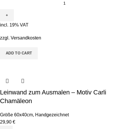
Leinwand
zum
Ausmalen
-
incl. 19% VAT
Motiv
Sina
zzgl.
Versandkosten
Seepferd
quantity
ADD TO CART
Leinwand zum Ausmalen – Motiv Carli
Chamäleon
Größe 60x40cm
,
Handgezeichnet
29,90
€