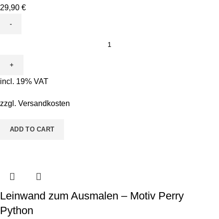
29,90
€
Leinwand
zum
Ausmalen
-
incl. 19% VAT
Motiv
Baby
zzgl.
Versandkosten
Einhorn
quantity
ADD TO CART
Leinwand zum Ausmalen – Motiv Perry
Python