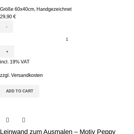
Größe 60x40cm
,
Handgezeichnet
29,90
€
Leinwand
zum
Ausmalen
-
incl. 19% VAT
Motiv
Perry
zzgl.
Versandkosten
Python
quantity
ADD TO CART
Leinwand zum Ausmalen – Motiv Peppy