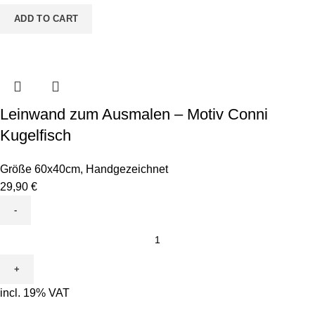
quantity
ADD TO CART
Leinwand zum Ausmalen – Motiv Conni
Kugelfisch
Größe 60x40cm
,
Handgezeichnet
29,90
€
Leinwand
zum
Ausmalen
-
incl. 19% VAT
Motiv