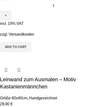
Leinwand
zum
Ausmalen
-
incl. 19% VAT
Motiv
Froschkönig
zzgl.
Versandkosten
Maxi
quantity
ADD TO CART
Leinwand zum Ausmalen – Motiv
Kastanienmännchen
Größe 60x40cm
,
Handgezeichnet
29,90
€