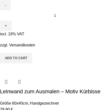
Leinwand
zum
Ausmalen
-
incl. 19% VAT
Motiv
Kastanienmännchen
zzgl.
Versandkosten
quantity
ADD TO CART
Leinwand zum Ausmalen – Motiv Kürbisse
Größe 60x40cm
,
Handgezeichnet
29,90
€