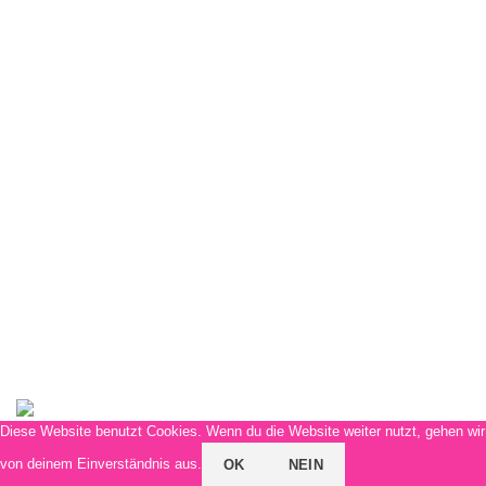
Weitere Infos für Dich
FAQs
Kontaktaufnahme
Versandmethoden
Zahlungsmethoden
Allgemeine Geschäftsbedingungen
Widerrufsbelehrung
Datenschutzerklärung
Impressum
Siebenland
Diese Website benutzt Cookies. Wenn du die Website weiter nutzt, gehen wir
von deinem Einverständnis aus.
OK
NEIN