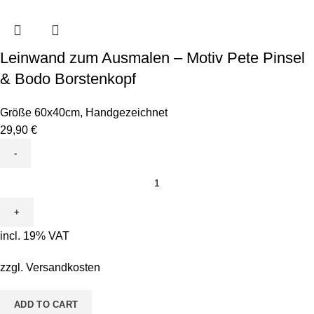
Leinwand zum Ausmalen – Motiv Pete Pinsel
& Bodo Borstenkopf
Größe 60x40cm
,
Handgezeichnet
29,90
€
Leinwand
zum
Ausmalen
-
incl. 19% VAT
Motiv
Pete
zzgl.
Versandkosten
Pinsel
&
ADD TO CART