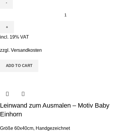
Leinwand
zum
Ausmalen
-
incl. 19% VAT
Motiv
Carli
zzgl.
Versandkosten
Chamäleon
quantity
ADD TO CART
Leinwand zum Ausmalen – Motiv Baby
Einhorn
Größe 60x40cm
,
Handgezeichnet