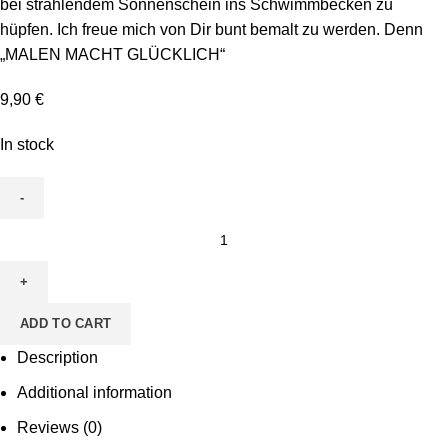
bei strahlendem Sonnenschein ins Schwimmbecken zu
hüpfen. Ich freue mich von Dir bunt bemalt zu werden. Denn
„MALEN MACHT GLÜCKLICH“
9,90
€
In stock
Leinwand
zum
Ausmalen
-
ADD TO CART
Motiv
Sonne
Description
quantity
Additional information
Reviews (0)