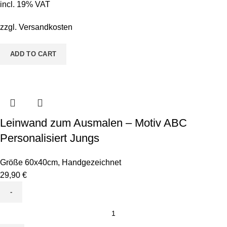
incl. 19% VAT
Motiv
Tanja
zzgl.
Versandkosten
Tagfalter
Strahlen
ADD TO CART
quantity
Leinwand zum Ausmalen – Motiv ABC
Personalisiert Jungs
Größe 60x40cm
,
Handgezeichnet
29,90
€
Leinwand
zum