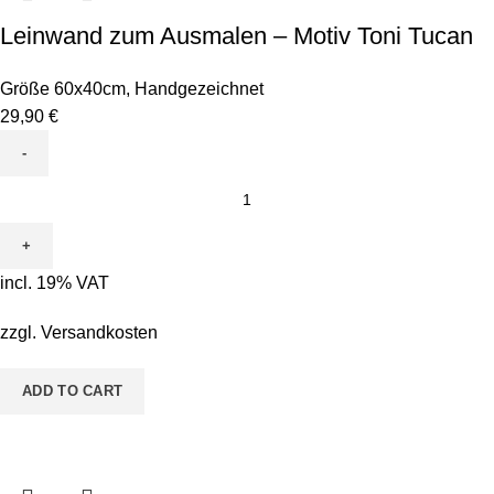
Leinwand zum Ausmalen – Motiv Toni Tucan
Größe 60x40cm
,
Handgezeichnet
29,90
€
Leinwand
zum
Ausmalen
-
incl. 19% VAT
Motiv
Toni
zzgl.
Versandkosten
Tucan
quantity
ADD TO CART