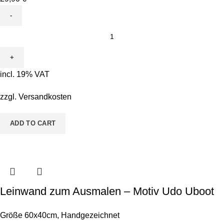
Leinwand
zum
Ausmalen
-
incl. 19% VAT
Motiv
Kürbisse
zzgl.
Versandkosten
quantity
ADD TO CART
Leinwand zum Ausmalen – Motiv Udo Uboot
Größe 60x40cm
,
Handgezeichnet