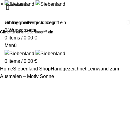
schließen
schließen
schließen
schließen
schließen
schließen
schließen
schließen
schließen
schließen
schließen
schließen
schließen
schließen
schließen
schließen
schließen
schließen
MALEN MIT SIEBENLAND
LEINWÄNDE
FINGERFARBEN
PRODUKTE
ÜBER UNS
PARTNER
Einloggen/Registrieren
0
Wunschzettel
Gib bitte einen Suchbegriff ein
0
items
/
0,00
€
Menü
0
items
/
0,00
€
Home
Siebenland Shop
Handgezeichnet
Leinwand zum
Ausmalen – Motiv Sonne