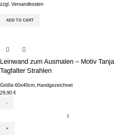
Conni
zzgl.
Versandkosten
Kugelfisch
quantity
ADD TO CART
Leinwand zum Ausmalen – Motiv Tanja
Tagfalter Strahlen
Größe 60x40cm
,
Handgezeichnet
29,90
€
Leinwand
zum
Ausmalen
-