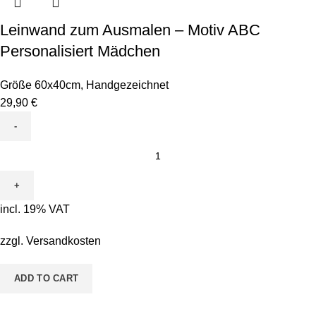
Leinwand zum Ausmalen – Motiv ABC
Personalisiert Mädchen
Größe 60x40cm
,
Handgezeichnet
29,90
€
Leinwand
zum
Ausmalen
-
incl. 19% VAT
Motiv
ABC
zzgl.
Versandkosten
Personalisiert
Mädchen
ADD TO CART
quantity