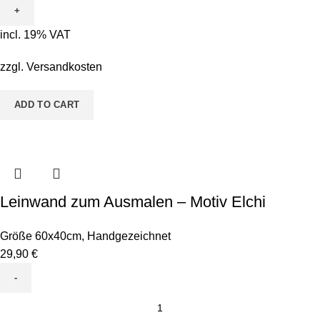
Ausmalen
-
incl. 19% VAT
Motiv
ABC
zzgl.
Versandkosten
Personalisiert
Jungs
ADD TO CART
quantity
Leinwand zum Ausmalen – Motiv Elchi
Größe 60x40cm
,
Handgezeichnet
29,90
€
Leinwand
zum