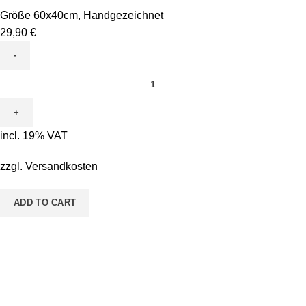
Größe 60x40cm
,
Handgezeichnet
29,90
€
Leinwand
zum
Ausmalen
-
incl. 19% VAT
Motiv
Tanja
zzgl.
Versandkosten
Tagfalter
Rund
ADD TO CART
quantity
Pestalozzistraße 14 36433 Bad Salzungen
Telefon: 03695 - 850215
Email: malen@sieben.land