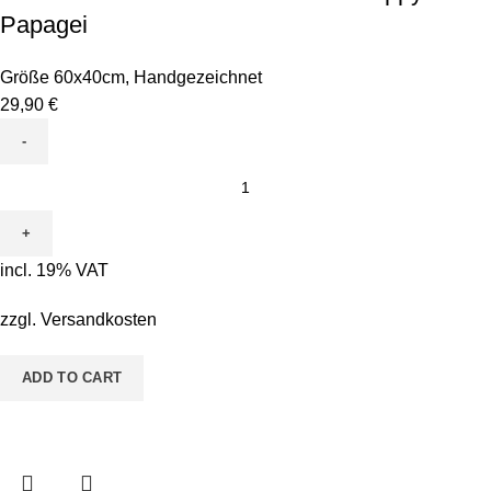
Papagei
Größe 60x40cm
,
Handgezeichnet
29,90
€
Leinwand
zum
Ausmalen
-
incl. 19% VAT
Motiv
Peppy
zzgl.
Versandkosten
Papagei
quantity
ADD TO CART