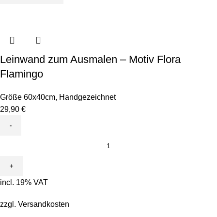
Bodo
Borstenkopf
quantity
Leinwand zum Ausmalen – Motiv Flora
Flamingo
Größe 60x40cm
,
Handgezeichnet
29,90
€
Leinwand
zum
Ausmalen
-
incl. 19% VAT
Motiv
Flora
zzgl.
Versandkosten
Flamingo