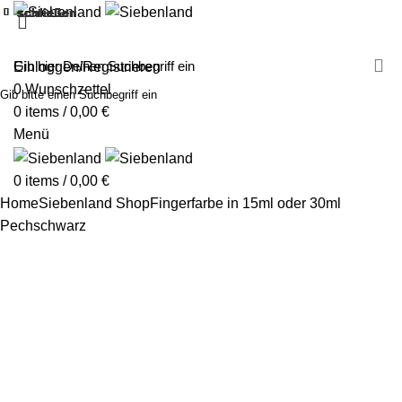
schließen
schließen
schließen
schließen
schließen
schließen
schließen
schließen
schließen
schließen
schließen
schließen
schließen
schließen
schließen
schließen
schließen
schließen
MALEN MIT SIEBENLAND
LEINWÄNDE
FINGERFARBEN
PRODUKTE
ÜBER UNS
PARTNER
Einloggen/Registrieren
0
Wunschzettel
Gib bitte einen Suchbegriff ein
0
items
/
0,00
€
Menü
0
items
/
0,00
€
Home
Siebenland Shop
Fingerfarbe in 15ml oder 30ml
Pechschwarz