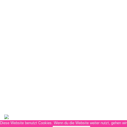
Email: malen@sieben.land
Weitere Infos für Dich
FAQs
Kontaktaufnahme
Versandmethoden
Zahlungsmethoden
Allgemeine Geschäftsbedingungen
Widerrufsbelehrung
Datenschutzerklärung
Impressum
Siebenland
Diese Website benutzt Cookies. Wenn du die Website weiter nutzt, gehen wir