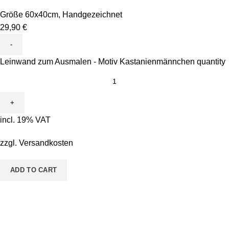
Größe 60x40cm
,
Handgezeichnet
29,90
€
Leinwand zum Ausmalen - Motiv Kastanienmännchen quantity
incl. 19% VAT
zzgl.
Versandkosten
ADD TO CART
Pestalozzistraße 14 36433 Bad Salzungen
Telefon: 03695 - 850215