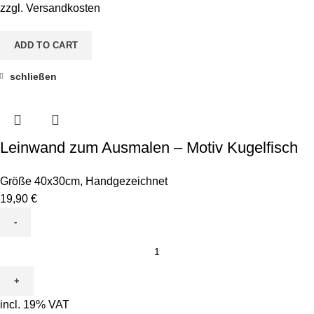
Krebs
zzgl.
Versandkosten
quantity
ADD TO CART
schließen
Leinwand zum Ausmalen – Motiv Kugelfisch
Größe 40x30cm
,
Handgezeichnet
19,90
€
Leinwand
zum
Ausmalen
-
incl. 19% VAT