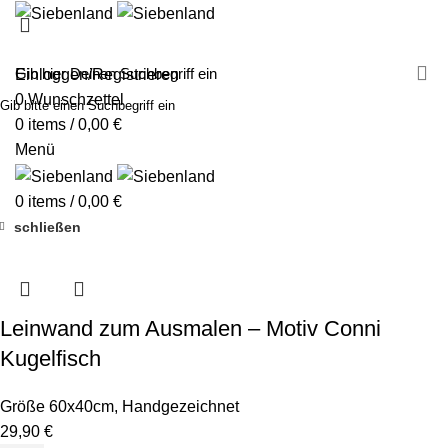
MALEN MIT SIEBENLAND
LEINWÄNDE
FINGERFARBEN
PRODUKTE
ÜBER UNS
PARTNER
Einloggen/Registrieren
0
Wunschzettel
Gib bitte einen Suchbegriff ein
0
items
/
0,00
€
Menü
0
items
/
0,00
€
schließen
Leinwand zum Ausmalen – Motiv Conni
Kugelfisch
Größe 60x40cm
,
Handgezeichnet
29,90
€