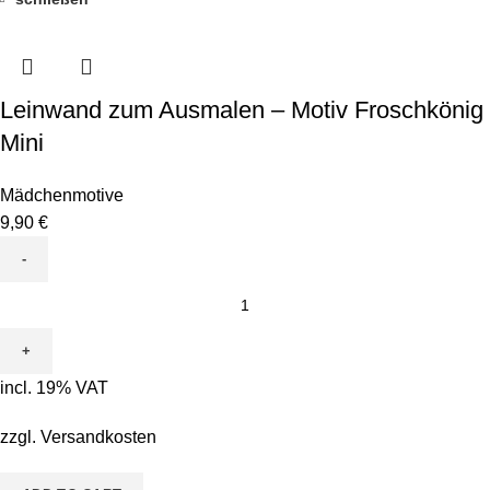
Leinwand zum Ausmalen – Motiv Froschkönig
Mini
Mädchenmotive
9,90
€
Leinwand
zum
Ausmalen
-
incl. 19% VAT
Motiv
Froschkönig
zzgl.
Versandkosten
Mini
quantity