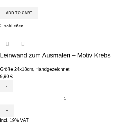
quantity
ADD TO CART
schließen
Leinwand zum Ausmalen – Motiv Krebs
Größe 24x18cm
,
Handgezeichnet
9,90
€
Leinwand
zum
Ausmalen
-
incl. 19% VAT
Motiv