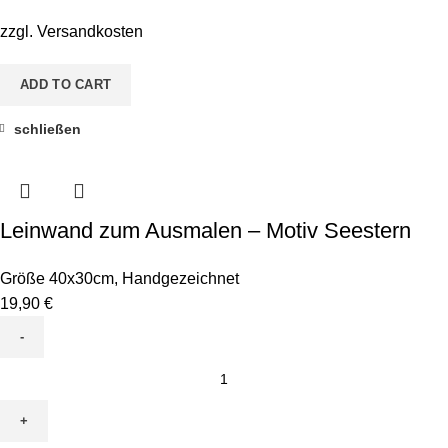
Motiv
Kugelfisch
zzgl.
Versandkosten
quantity
ADD TO CART
schließen
Leinwand zum Ausmalen – Motiv Seestern
Größe 40x30cm
,
Handgezeichnet
19,90
€
Leinwand
zum
Ausmalen
-