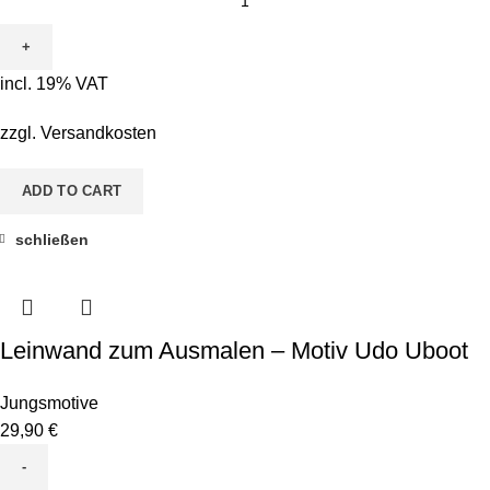
zum
Ausmalen
-
incl. 19% VAT
Motiv
Udo
zzgl.
Versandkosten
Uboot
quantity
ADD TO CART
schließen
Leinwand zum Ausmalen – Motiv Udo Uboot
Jungsmotive
29,90
€