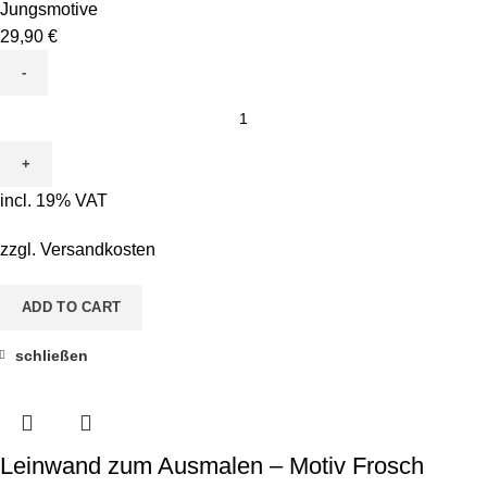
Jungsmotive
29,90
€
Leinwand
zum
Ausmalen
-
incl. 19% VAT
Motiv
Conni
zzgl.
Versandkosten
Kugelfisch
quantity
ADD TO CART
schließen
Leinwand zum Ausmalen – Motiv Frosch