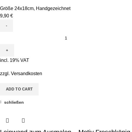
Größe 24x18cm
,
Handgezeichnet
9,90
€
Leinwand
zum
Ausmalen
-
incl. 19% VAT
Motiv
Frosch
zzgl.
Versandkosten
quantity
ADD TO CART
schließen