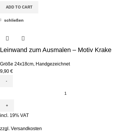
ADD TO CART
schließen
Leinwand zum Ausmalen – Motiv Krake
Größe 24x18cm
,
Handgezeichnet
9,90
€
Leinwand
zum
Ausmalen
-
incl. 19% VAT
Motiv
Krake
zzgl.
Versandkosten