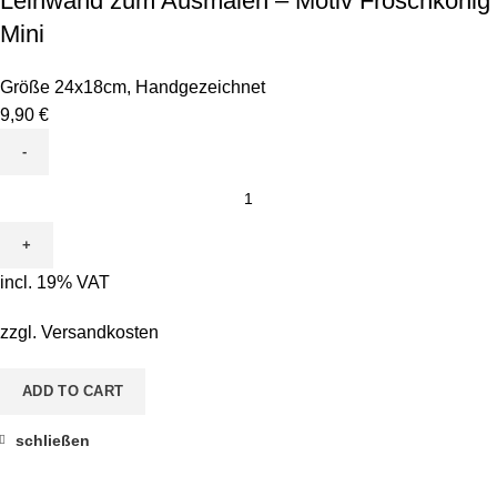
Leinwand zum Ausmalen – Motiv Froschkönig
Mini
Größe 24x18cm
,
Handgezeichnet
9,90
€
Leinwand
zum
Ausmalen
-
incl. 19% VAT
Motiv
Froschkönig
zzgl.
Versandkosten
Mini
quantity
ADD TO CART
schließen