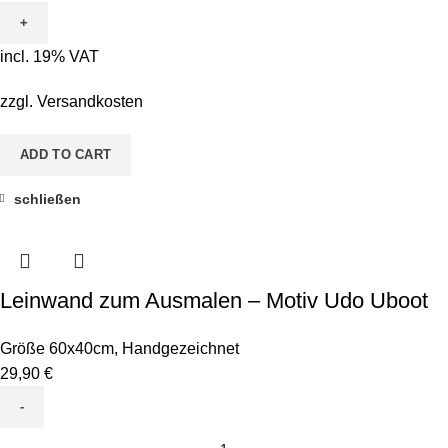
Ausmalen
-
incl. 19% VAT
Motiv
Sina
zzgl.
Versandkosten
Seepferd
quantity
ADD TO CART
schließen
Leinwand zum Ausmalen – Motiv Udo Uboot
Größe 60x40cm
,
Handgezeichnet
29,90
€
Leinwand