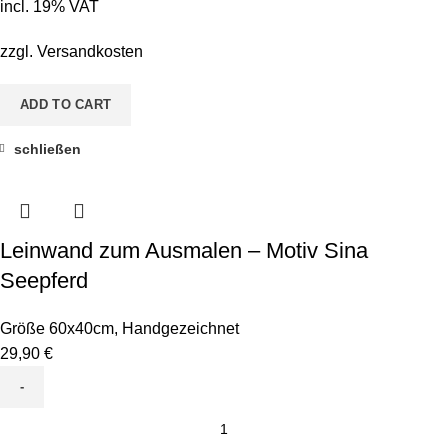
incl. 19% VAT
Motiv
Seestern
zzgl.
Versandkosten
quantity
ADD TO CART
schließen
Leinwand zum Ausmalen – Motiv Sina
Seepferd
Größe 60x40cm
,
Handgezeichnet
29,90
€
Leinwand
zum