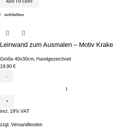
ADD TO CART
schließen
Leinwand zum Ausmalen – Motiv Krake
Größe 40x30cm
,
Handgezeichnet
19,90
€
Leinwand
zum
Ausmalen
-
incl. 19% VAT
Motiv
Krake
zzgl.
Versandkosten
quantity