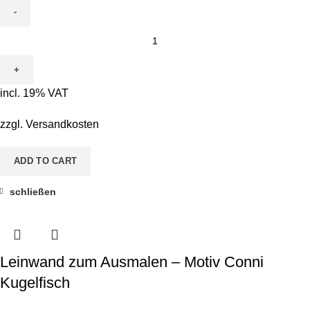
Leinwand
zum
Ausmalen
-
incl. 19% VAT
Motiv
Conni
zzgl.
Versandkosten
Kugelfisch
quantity
ADD TO CART
schließen
Leinwand zum Ausmalen – Motiv Conni
Kugelfisch