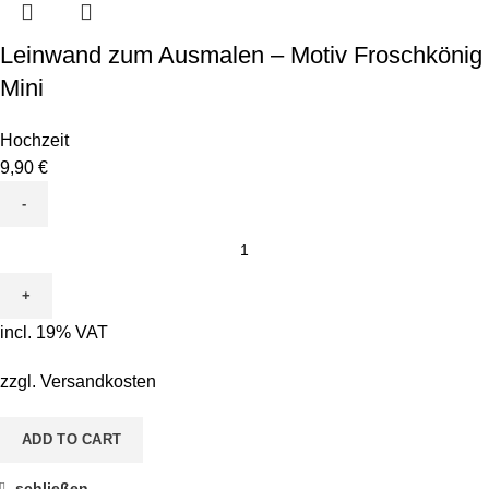
Leinwand zum Ausmalen – Motiv Froschkönig
Mini
Hochzeit
9,90
€
Leinwand
zum
Ausmalen
-
incl. 19% VAT
Motiv
Froschkönig
zzgl.
Versandkosten
Mini
quantity
ADD TO CART
schließen