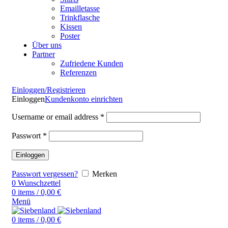
Emailletasse
Trinkflasche
Kissen
Poster
Über uns
Partner
Zufriedene Kunden
Referenzen
Einloggen/Registrieren
Einloggen
Kundenkonto einrichten
Username or email address
*
Passwort
*
Einloggen
Passwort vergessen?
Merken
0
Wunschzettel
0
items
/
0,00
€
Menü
0
items
/
0,00
€