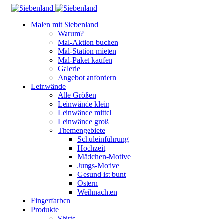
Malen mit Siebenland
Warum?
Mal-Aktion buchen
Mal-Station mieten
Mal-Paket kaufen
Galerie
Angebot anfordern
Leinwände
Alle Größen
Leinwände klein
Leinwände mittel
Leinwände groß
Themengebiete
Schuleinführung
Hochzeit
Mädchen-Motive
Jungs-Motive
Gesund ist bunt
Ostern
Weihnachten
Fingerfarben
Produkte
Shirts