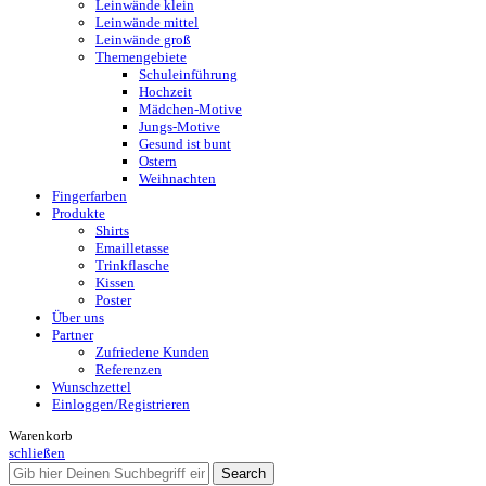
Leinwände klein
Leinwände mittel
Leinwände groß
Themengebiete
Schuleinführung
Hochzeit
Mädchen-Motive
Jungs-Motive
Gesund ist bunt
Ostern
Weihnachten
Fingerfarben
Produkte
Shirts
Emailletasse
Trinkflasche
Kissen
Poster
Über uns
Partner
Zufriedene Kunden
Referenzen
Wunschzettel
Einloggen/Registrieren
Warenkorb
schließen
Search