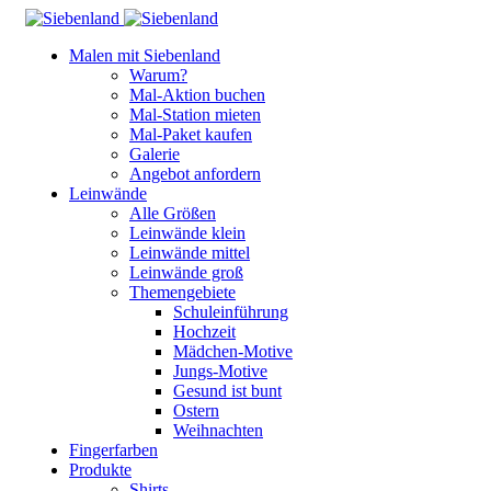
Malen mit Siebenland
Warum?
Mal-Aktion buchen
Mal-Station mieten
Mal-Paket kaufen
Galerie
Angebot anfordern
Leinwände
Alle Größen
Leinwände klein
Leinwände mittel
Leinwände groß
Themengebiete
Schuleinführung
Hochzeit
Mädchen-Motive
Jungs-Motive
Gesund ist bunt
Ostern
Weihnachten
Fingerfarben
Produkte
Shirts