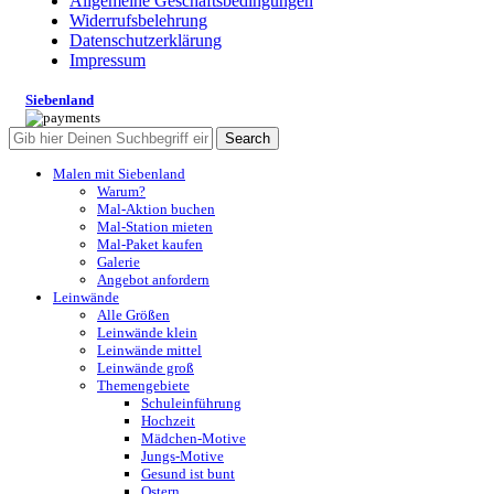
Allgemeine Geschäftsbedingungen
Widerrufsbelehrung
Datenschutzerklärung
Impressum
Siebenland
Search
Malen mit Siebenland
Warum?
Mal-Aktion buchen
Mal-Station mieten
Mal-Paket kaufen
Galerie
Angebot anfordern
Leinwände
Alle Größen
Leinwände klein
Leinwände mittel
Leinwände groß
Themengebiete
Schuleinführung
Hochzeit
Mädchen-Motive
Jungs-Motive
Gesund ist bunt
Ostern