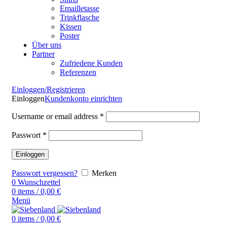
Emailletasse
Trinkflasche
Kissen
Poster
Über uns
Partner
Zufriedene Kunden
Referenzen
Einloggen/Registrieren
Einloggen
Kundenkonto einrichten
Username or email address
*
Passwort
*
Einloggen
Passwort vergessen?
Merken
0
Wunschzettel
0
items
/
0,00
€
Menü
0
items
/
0,00
€