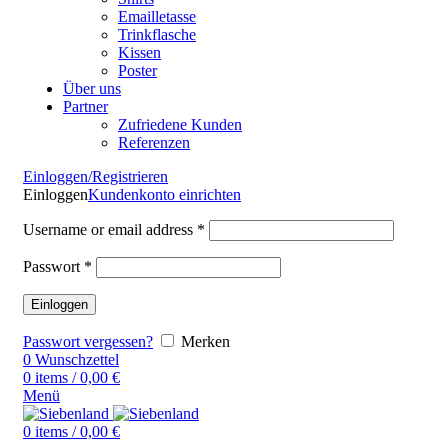
Emailletasse
Trinkflasche
Kissen
Poster
Über uns
Partner
Zufriedene Kunden
Referenzen
Einloggen/Registrieren
Einloggen
Kundenkonto einrichten
Username or email address
*
Passwort
*
Einloggen
Passwort vergessen?
Merken
0
Wunschzettel
0
items
/
0,00
€
Menü
0
items
/
0,00
€