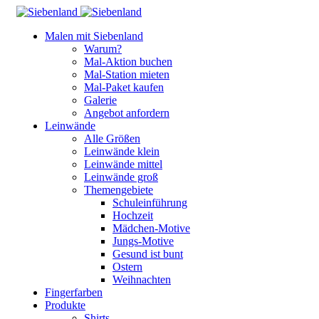
Malen mit Siebenland
Warum?
Mal-Aktion buchen
Mal-Station mieten
Mal-Paket kaufen
Galerie
Angebot anfordern
Leinwände
Alle Größen
Leinwände klein
Leinwände mittel
Leinwände groß
Themengebiete
Schuleinführung
Hochzeit
Mädchen-Motive
Jungs-Motive
Gesund ist bunt
Ostern
Weihnachten
Fingerfarben
Produkte
Shirts