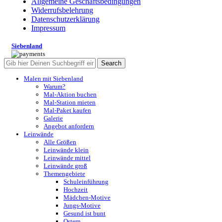
Allgemeine Geschäftsbedingungen
Widerrufsbelehrung
Datenschutzerklärung
Impressum
Siebenland
Search
Malen mit Siebenland
Warum?
Mal-Aktion buchen
Mal-Station mieten
Mal-Paket kaufen
Galerie
Angebot anfordern
Leinwände
Alle Größen
Leinwände klein
Leinwände mittel
Leinwände groß
Themengebiete
Schuleinführung
Hochzeit
Mädchen-Motive
Jungs-Motive
Gesund ist bunt
Ostern