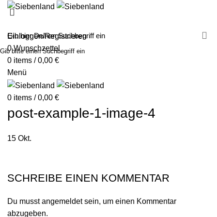
MALEN MIT SIEBENLAND
LEINWÄNDE
FINGERFARBEN
PRODUKTE
ÜBER UNS
PARTNER
Einloggen/Registrieren
0
Wunschzettel
Gib bitte einen Suchbegriff ein
0
items
/
0,00
€
Menü
0
items
/
0,00
€
post-example-1-image-4
15
Okt.
SCHREIBE EINEN KOMMENTAR
Du musst
angemeldet
sein, um einen Kommentar
abzugeben.