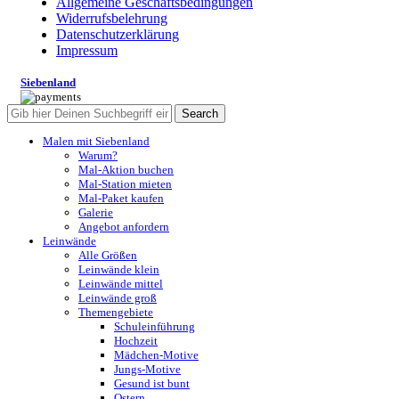
Allgemeine Geschäftsbedingungen
Widerrufsbelehrung
Datenschutzerklärung
Impressum
Siebenland
Search
Malen mit Siebenland
Warum?
Mal-Aktion buchen
Mal-Station mieten
Mal-Paket kaufen
Galerie
Angebot anfordern
Leinwände
Alle Größen
Leinwände klein
Leinwände mittel
Leinwände groß
Themengebiete
Schuleinführung
Hochzeit
Mädchen-Motive
Jungs-Motive
Gesund ist bunt
Ostern