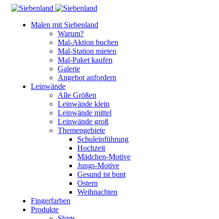
Malen mit Siebenland
Warum?
Mal-Aktion buchen
Mal-Station mieten
Mal-Paket kaufen
Galerie
Angebot anfordern
Leinwände
Alle Größen
Leinwände klein
Leinwände mittel
Leinwände groß
Themengebiete
Schuleinführung
Hochzeit
Mädchen-Motive
Jungs-Motive
Gesund ist bunt
Ostern
Weihnachten
Fingerfarben
Produkte
Shirts