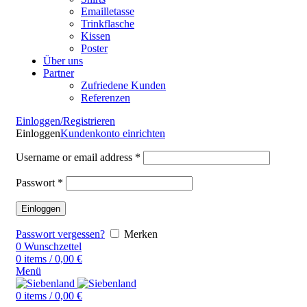
Emailletasse
Trinkflasche
Kissen
Poster
Über uns
Partner
Zufriedene Kunden
Referenzen
Einloggen/Registrieren
Einloggen
Kundenkonto einrichten
Username or email address
*
Passwort
*
Einloggen
Passwort vergessen?
Merken
0
Wunschzettel
0
items
/
0,00
€
Menü
0
items
/
0,00
€