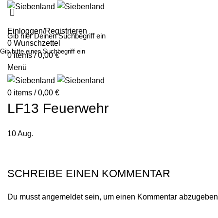
MALEN MIT SIE
Einloggen/Registrieren
0
Wunschzettel
Gib bitte einen Suchbegriff ein
0
items
/
0,00
€
Menü
0
items
/
0,00
€
LF13 Feuerwehr
10
Aug.
SCHREIBE EINEN KOMMENTAR
Du musst
angemeldet
sein, um einen Kommentar abzugeben