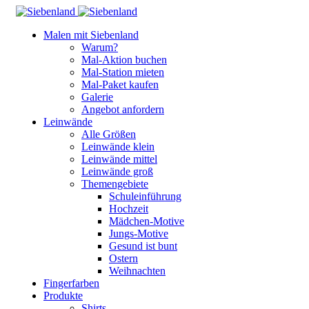
Malen mit Siebenland
Warum?
Mal-Aktion buchen
Mal-Station mieten
Mal-Paket kaufen
Galerie
Angebot anfordern
Leinwände
Alle Größen
Leinwände klein
Leinwände mittel
Leinwände groß
Themengebiete
Schuleinführung
Hochzeit
Mädchen-Motive
Jungs-Motive
Gesund ist bunt
Ostern
Weihnachten
Fingerfarben
Produkte
Shirts