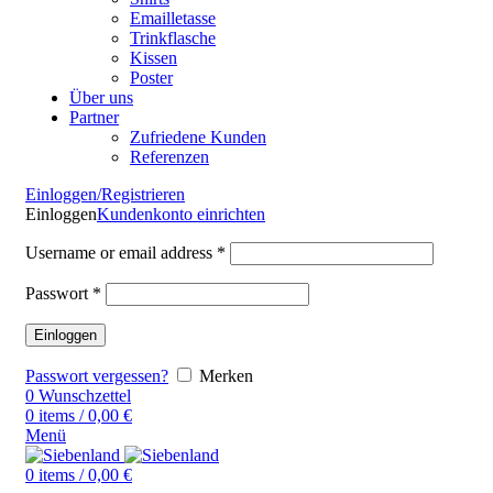
Emailletasse
Trinkflasche
Kissen
Poster
Über uns
Partner
Zufriedene Kunden
Referenzen
Einloggen/Registrieren
Einloggen
Kundenkonto einrichten
Username or email address
*
Passwort
*
Einloggen
Passwort vergessen?
Merken
0
Wunschzettel
0
items
/
0,00
€
Menü
0
items
/
0,00
€