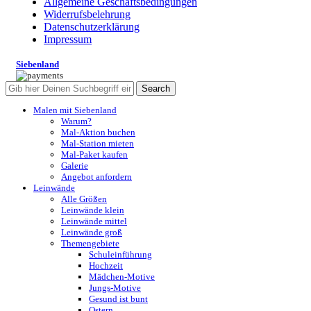
Allgemeine Geschäftsbedingungen
Widerrufsbelehrung
Datenschutzerklärung
Impressum
Siebenland
Search
Malen mit Siebenland
Warum?
Mal-Aktion buchen
Mal-Station mieten
Mal-Paket kaufen
Galerie
Angebot anfordern
Leinwände
Alle Größen
Leinwände klein
Leinwände mittel
Leinwände groß
Themengebiete
Schuleinführung
Hochzeit
Mädchen-Motive
Jungs-Motive
Gesund ist bunt
Ostern