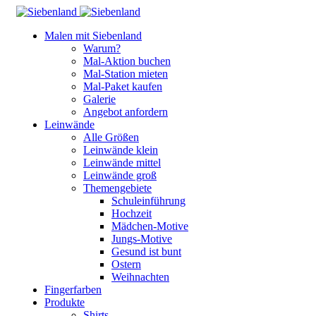
Malen mit Siebenland
Warum?
Mal-Aktion buchen
Mal-Station mieten
Mal-Paket kaufen
Galerie
Angebot anfordern
Leinwände
Alle Größen
Leinwände klein
Leinwände mittel
Leinwände groß
Themengebiete
Schuleinführung
Hochzeit
Mädchen-Motive
Jungs-Motive
Gesund ist bunt
Ostern
Weihnachten
Fingerfarben
Produkte
Shirts