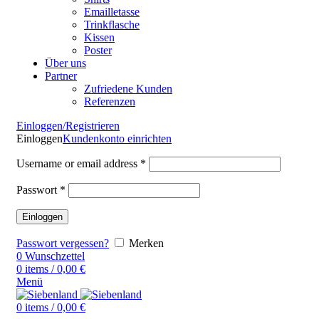
Emailletasse
Trinkflasche
Kissen
Poster
Über uns
Partner
Zufriedene Kunden
Referenzen
Einloggen/Registrieren
Einloggen
Kundenkonto einrichten
Username or email address
*
Passwort
*
Einloggen
Passwort vergessen?
Merken
0
Wunschzettel
0
items
/
0,00
€
Menü
0
items
/
0,00
€