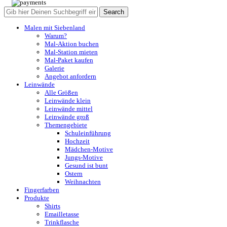
Search
Malen mit Siebenland
Warum?
Mal-Aktion buchen
Mal-Station mieten
Mal-Paket kaufen
Galerie
Angebot anfordern
Leinwände
Alle Größen
Leinwände klein
Leinwände mittel
Leinwände groß
Themengebiete
Schuleinführung
Hochzeit
Mädchen-Motive
Jungs-Motive
Gesund ist bunt
Ostern
Weihnachten
Fingerfarben
Produkte
Shirts
Emailletasse
Trinkflasche