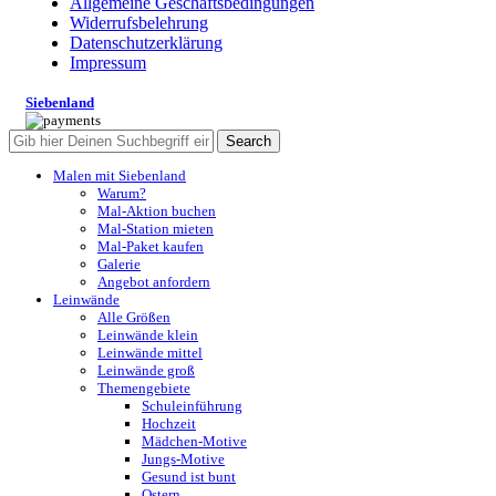
Allgemeine Geschäftsbedingungen
Widerrufsbelehrung
Datenschutzerklärung
Impressum
Siebenland
Search
Malen mit Siebenland
Warum?
Mal-Aktion buchen
Mal-Station mieten
Mal-Paket kaufen
Galerie
Angebot anfordern
Leinwände
Alle Größen
Leinwände klein
Leinwände mittel
Leinwände groß
Themengebiete
Schuleinführung
Hochzeit
Mädchen-Motive
Jungs-Motive
Gesund ist bunt
Ostern