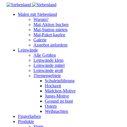
Malen mit Siebenland
Warum?
Mal-Aktion buchen
Mal-Station mieten
Mal-Paket kaufen
Galerie
Angebot anfordern
Leinwände
Alle Größen
Leinwände klein
Leinwände mittel
Leinwände groß
Themengebiete
Schuleinführung
Hochzeit
Mädchen-Motive
Jungs-Motive
Gesund ist bunt
Ostern
Weihnachten
Fingerfarben
Produkte
Shirts