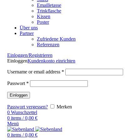
Emailletasse
Trinkflasche
Kissen
Poster
Über uns
Partner
Zufriedene Kunden
Referenzen
Einloggen/Registrieren
Einloggen
Kundenkonto einrichten
Username or email address
*
Passwort
*
Einloggen
Passwort vergessen?
Merken
0
Wunschzettel
0
items
/
0,00
€
Menü
0
items
/
0,00
€