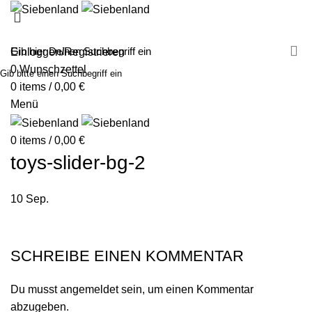
MALEN MIT SIEBENLAND
LEINWÄNDE
FINGERFARBEN
PRODUKTE
ÜBER UNS
PARTNER
Einloggen/Registrieren
0
Wunschzettel
Gib bitte einen Suchbegriff ein
0
items
/
0,00
€
Menü
0
items
/
0,00
€
toys-slider-bg-2
10
Sep.
SCHREIBE EINEN KOMMENTAR
Du musst
angemeldet
sein, um einen Kommentar
abzugeben.