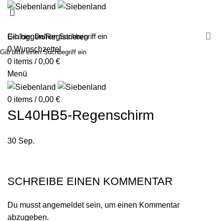
MALEN MIT SIEBENLAND
LEINWÄNDE
FINGERFARBEN
PRODUKTE
ÜBER UNS
PARTNER
Einloggen/Registrieren
0
Wunschzettel
Gib bitte einen Suchbegriff ein
0
items
/
0,00
€
Menü
0
items
/
0,00
€
SL40HB5-Regenschirm
30
Sep.
SCHREIBE EINEN KOMMENTAR
Du musst
angemeldet
sein, um einen Kommentar
abzugeben.