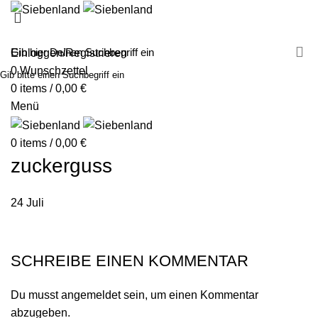
MALEN MIT SIEBENLAND
LEINWÄNDE
FINGERFARBEN
PRODUKTE
ÜBER UNS
PARTNER
Einloggen/Registrieren
0
Wunschzettel
Gib bitte einen Suchbegriff ein
0
items
/
0,00
€
Menü
0
items
/
0,00
€
zuckerguss
24
Juli
SCHREIBE EINEN KOMMENTAR
Du musst
angemeldet
sein, um einen Kommentar
abzugeben.