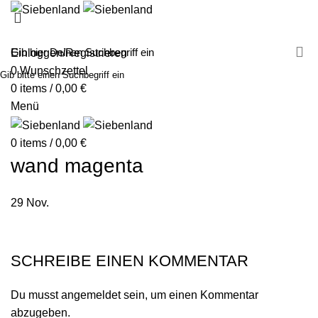
MALEN MIT SIEBENLAND
LEINWÄNDE
FINGERFARBEN
PRODUKTE
ÜBER UNS
PARTNER
Einloggen/Registrieren
0
Wunschzettel
Gib bitte einen Suchbegriff ein
0
items
/
0,00
€
Menü
0
items
/
0,00
€
wand magenta
29
Nov.
SCHREIBE EINEN KOMMENTAR
Du musst
angemeldet
sein, um einen Kommentar
abzugeben.