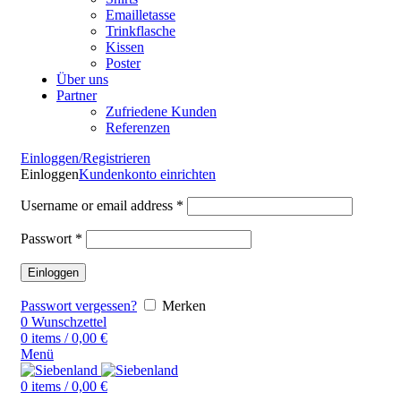
Emailletasse
Trinkflasche
Kissen
Poster
Über uns
Partner
Zufriedene Kunden
Referenzen
Einloggen/Registrieren
Einloggen
Kundenkonto einrichten
Username or email address
*
Passwort
*
Einloggen
Passwort vergessen?
Merken
0
Wunschzettel
0
items
/
0,00
€
Menü
0
items
/
0,00
€