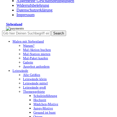
Allgemeine Geschäftsbedingungen
Widerrufsbelehrung
Datenschutzerklärung
Impressum
Siebenland
Search
Malen mit Siebenland
Warum?
Mal-Aktion buchen
Mal-Station mieten
Mal-Paket kaufen
Galerie
Angebot anfordern
Leinwände
Alle Größen
Leinwände klein
Leinwände mittel
Leinwände groß
Themengebiete
Schuleinführung
Hochzeit
Mädchen-Motive
Jungs-Motive
Gesund ist bunt
Ostern