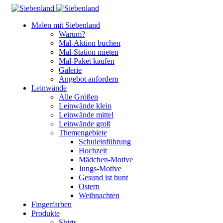
Malen mit Siebenland
Warum?
Mal-Aktion buchen
Mal-Station mieten
Mal-Paket kaufen
Galerie
Angebot anfordern
Leinwände
Alle Größen
Leinwände klein
Leinwände mittel
Leinwände groß
Themengebiete
Schuleinführung
Hochzeit
Mädchen-Motive
Jungs-Motive
Gesund ist bunt
Ostern
Weihnachten
Fingerfarben
Produkte
Shirts