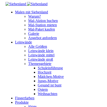
Malen mit Siebenland
Warum?
Mal-Aktion buchen
Mal-Station mieten
Mal-Paket kaufen
Galerie
Angebot anfordern
Leinwände
Alle Größen
Leinwände klein
Leinwände mittel
Leinwände groß
Themengebiete
Schuleinführung
Hochzeit
Mädchen-Motive
Jungs-Motive
Gesund ist bunt
Ostern
Weihnachten
Fingerfarben
Produkte
Shirts