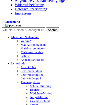
Allgemeine Geschäftsbedingungen
Widerrufsbelehrung
Datenschutzerklärung
Impressum
Siebenland
Search
Malen mit Siebenland
Warum?
Mal-Aktion buchen
Mal-Station mieten
Mal-Paket kaufen
Galerie
Angebot anfordern
Leinwände
Alle Größen
Leinwände klein
Leinwände mittel
Leinwände groß
Themengebiete
Schuleinführung
Hochzeit
Mädchen-Motive
Jungs-Motive
Gesund ist bunt
Ostern