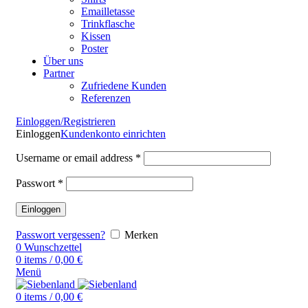
Emailletasse
Trinkflasche
Kissen
Poster
Über uns
Partner
Zufriedene Kunden
Referenzen
Einloggen/Registrieren
Einloggen
Kundenkonto einrichten
Username or email address
*
Passwort
*
Einloggen
Passwort vergessen?
Merken
0
Wunschzettel
0
items
/
0,00
€
Menü
0
items
/
0,00
€