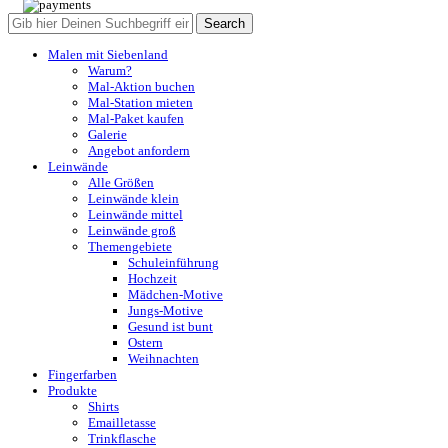
Search
Malen mit Siebenland
Warum?
Mal-Aktion buchen
Mal-Station mieten
Mal-Paket kaufen
Galerie
Angebot anfordern
Leinwände
Alle Größen
Leinwände klein
Leinwände mittel
Leinwände groß
Themengebiete
Schuleinführung
Hochzeit
Mädchen-Motive
Jungs-Motive
Gesund ist bunt
Ostern
Weihnachten
Fingerfarben
Produkte
Shirts
Emailletasse
Trinkflasche