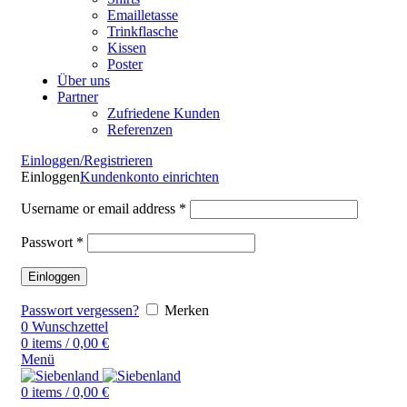
Emailletasse
Trinkflasche
Kissen
Poster
Über uns
Partner
Zufriedene Kunden
Referenzen
Einloggen/Registrieren
Einloggen
Kundenkonto einrichten
Username or email address
*
Passwort
*
Einloggen
Passwort vergessen?
Merken
0
Wunschzettel
0
items
/
0,00
€
Menü
0
items
/
0,00
€