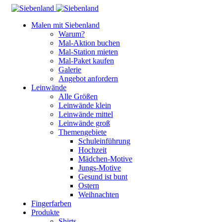
Malen mit Siebenland
Warum?
Mal-Aktion buchen
Mal-Station mieten
Mal-Paket kaufen
Galerie
Angebot anfordern
Leinwände
Alle Größen
Leinwände klein
Leinwände mittel
Leinwände groß
Themengebiete
Schuleinführung
Hochzeit
Mädchen-Motive
Jungs-Motive
Gesund ist bunt
Ostern
Weihnachten
Fingerfarben
Produkte
Shirts