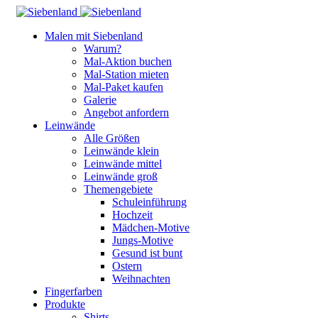
Malen mit Siebenland
Warum?
Mal-Aktion buchen
Mal-Station mieten
Mal-Paket kaufen
Galerie
Angebot anfordern
Leinwände
Alle Größen
Leinwände klein
Leinwände mittel
Leinwände groß
Themengebiete
Schuleinführung
Hochzeit
Mädchen-Motive
Jungs-Motive
Gesund ist bunt
Ostern
Weihnachten
Fingerfarben
Produkte
Shirts