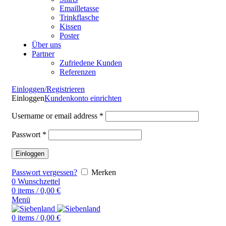
Emailletasse
Trinkflasche
Kissen
Poster
Über uns
Partner
Zufriedene Kunden
Referenzen
Einloggen/Registrieren
Einloggen
Kundenkonto einrichten
Username or email address
*
Passwort
*
Einloggen
Passwort vergessen?
Merken
0
Wunschzettel
0
items
/
0,00
€
Menü
0
items
/
0,00
€