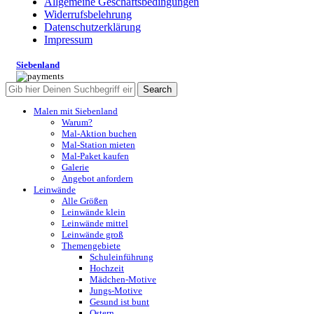
Allgemeine Geschäftsbedingungen
Widerrufsbelehrung
Datenschutzerklärung
Impressum
Siebenland
Search
Malen mit Siebenland
Warum?
Mal-Aktion buchen
Mal-Station mieten
Mal-Paket kaufen
Galerie
Angebot anfordern
Leinwände
Alle Größen
Leinwände klein
Leinwände mittel
Leinwände groß
Themengebiete
Schuleinführung
Hochzeit
Mädchen-Motive
Jungs-Motive
Gesund ist bunt
Ostern