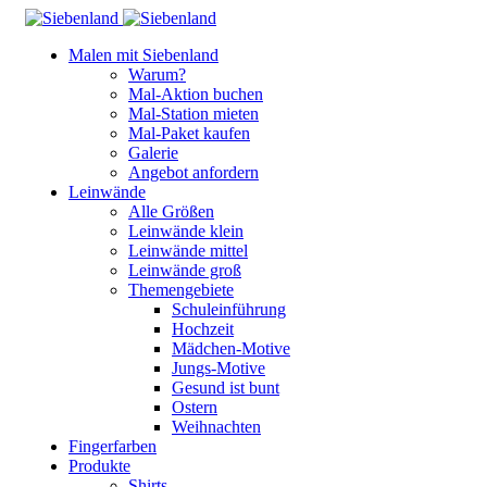
Malen mit Siebenland
Warum?
Mal-Aktion buchen
Mal-Station mieten
Mal-Paket kaufen
Galerie
Angebot anfordern
Leinwände
Alle Größen
Leinwände klein
Leinwände mittel
Leinwände groß
Themengebiete
Schuleinführung
Hochzeit
Mädchen-Motive
Jungs-Motive
Gesund ist bunt
Ostern
Weihnachten
Fingerfarben
Produkte
Shirts