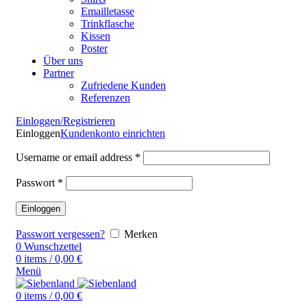
Emailletasse
Trinkflasche
Kissen
Poster
Über uns
Partner
Zufriedene Kunden
Referenzen
Einloggen/Registrieren
Einloggen
Kundenkonto einrichten
Username or email address
*
Passwort
*
Einloggen
Passwort vergessen?
Merken
0
Wunschzettel
0
items
/
0,00
€
Menü
0
items
/
0,00
€