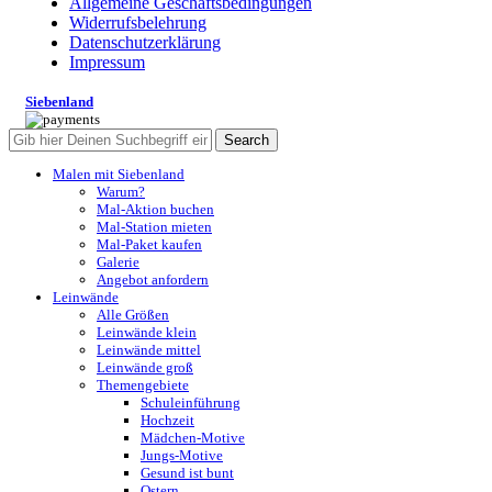
Allgemeine Geschäftsbedingungen
Widerrufsbelehrung
Datenschutzerklärung
Impressum
Siebenland
Search
Malen mit Siebenland
Warum?
Mal-Aktion buchen
Mal-Station mieten
Mal-Paket kaufen
Galerie
Angebot anfordern
Leinwände
Alle Größen
Leinwände klein
Leinwände mittel
Leinwände groß
Themengebiete
Schuleinführung
Hochzeit
Mädchen-Motive
Jungs-Motive
Gesund ist bunt
Ostern