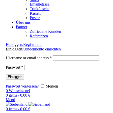
Emailletasse
Trinkflasche
Kissen
Poster
Über uns
Partner
Zufriedene Kunden
Referenzen
Einloggen/Registrieren
Einloggen
Kundenkonto einrichten
Username or email address
*
Passwort
*
Einloggen
Passwort vergessen?
Merken
0
Wunschzettel
0
items
/
0,00
€
Menü
0
items
/
0,00
€