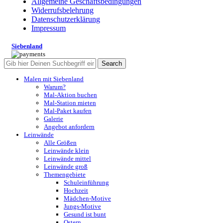
Allgemeine Geschäftsbedingungen
Widerrufsbelehrung
Datenschutzerklärung
Impressum
Siebenland
Search
Malen mit Siebenland
Warum?
Mal-Aktion buchen
Mal-Station mieten
Mal-Paket kaufen
Galerie
Angebot anfordern
Leinwände
Alle Größen
Leinwände klein
Leinwände mittel
Leinwände groß
Themengebiete
Schuleinführung
Hochzeit
Mädchen-Motive
Jungs-Motive
Gesund ist bunt
Ostern