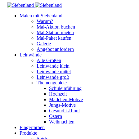
Malen mit Siebenland
Warum?
Mal-Aktion buchen
Mal-Station mieten
Mal-Paket kaufen
Galerie
Angebot anfordern
Leinwände
Alle Größen
Leinwände klein
Leinwände mittel
Leinwände groß
Themengebiete
Schuleinführung
Hochzeit
Mädchen-Motive
Jungs-Motive
Gesund ist bunt
Ostern
Weihnachten
Fingerfarben
Produkte
Shirts