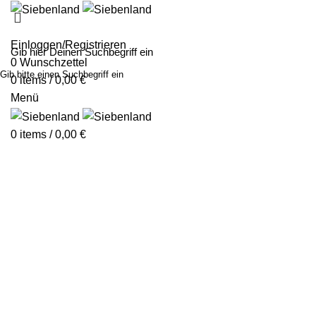
MALEN MIT SIE
Einloggen/Registrieren
0
Wunschzettel
Gib bitte einen Suchbegriff ein
0
items
/
0,00
€
Menü
0
items
/
0,00
€