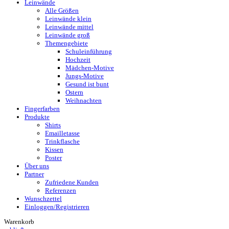
Leinwände
Alle Größen
Leinwände klein
Leinwände mittel
Leinwände groß
Themengebiete
Schuleinführung
Hochzeit
Mädchen-Motive
Jungs-Motive
Gesund ist bunt
Ostern
Weihnachten
Fingerfarben
Produkte
Shirts
Emailletasse
Trinkflasche
Kissen
Poster
Über uns
Partner
Zufriedene Kunden
Referenzen
Wunschzettel
Einloggen/Registrieren
Warenkorb