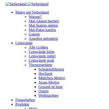
Malen mit Siebenland
Warum?
Mal-Aktion buchen
Mal-Station mieten
Mal-Paket kaufen
Galerie
Angebot anfordern
Leinwände
Alle Größen
Leinwände klein
Leinwände mittel
Leinwände groß
Themengebiete
Schuleinführung
Hochzeit
Mädchen-Motive
Jungs-Motive
Gesund ist bunt
Ostern
Weihnachten
Fingerfarben
Produkte
Shirts