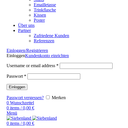
Emailletasse
Trinkflasche
Kissen
Poster
Über uns
Partner
Zufriedene Kunden
Referenzen
Einloggen/Registrieren
Einloggen
Kundenkonto einrichten
Username or email address
*
Passwort
*
Einloggen
Passwort vergessen?
Merken
0
Wunschzettel
0
items
/
0,00
€
Menü
0
items
/
0,00
€