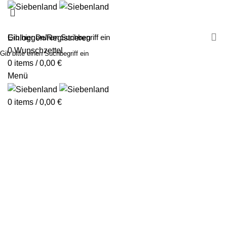
MALEN MIT SIEBENLAND
LEINWÄNDE
FINGERFARBEN
PRODUKTE
ÜBER UNS
PARTNER
Einloggen/Registrieren
0
Wunschzettel
Gib bitte einen Suchbegriff ein
0
items
/
0,00
€
Menü
0
items
/
0,00
€