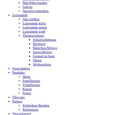
Mal-Paket kaufen
Galerie
Angebot anfordern
Leinwände
Alle Größen
Leinwände klein
Leinwände mittel
Leinwände groß
Themengebiete
Schuleinführung
Hochzeit
Mädchen-Motive
Jungs-Motive
Gesund ist bunt
Ostern
Weihnachten
Fingerfarben
Produkte
Shirts
Emailletasse
Trinkflasche
Kissen
Poster
Über uns
Partner
Zufriedene Kunden
Referenzen
Wunschzettel