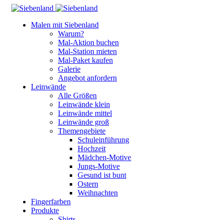
Malen mit Siebenland
Warum?
Mal-Aktion buchen
Mal-Station mieten
Mal-Paket kaufen
Galerie
Angebot anfordern
Leinwände
Alle Größen
Leinwände klein
Leinwände mittel
Leinwände groß
Themengebiete
Schuleinführung
Hochzeit
Mädchen-Motive
Jungs-Motive
Gesund ist bunt
Ostern
Weihnachten
Fingerfarben
Produkte
Shirts