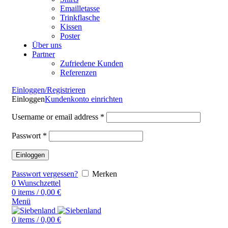
Emailletasse
Trinkflasche
Kissen
Poster
Über uns
Partner
Zufriedene Kunden
Referenzen
Einloggen/Registrieren
Einloggen
Kundenkonto einrichten
Username or email address
*
Passwort
*
Einloggen
Passwort vergessen?
Merken
0
Wunschzettel
0
items
/
0,00
€
Menü
0
items
/
0,00
€