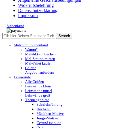
Allgemeine Geschäftsbedingungen
Widerrufsbelehrung
Datenschutzerklärung
Impressum
Siebenland
Search
Malen mit Siebenland
Warum?
Mal-Aktion buchen
Mal-Station mieten
Mal-Paket kaufen
Galerie
Angebot anfordern
Leinwände
Alle Größen
Leinwände klein
Leinwände mittel
Leinwände groß
Themengebiete
Schuleinführung
Hochzeit
Mädchen-Motive
Jungs-Motive
Gesund ist bunt
Ostern