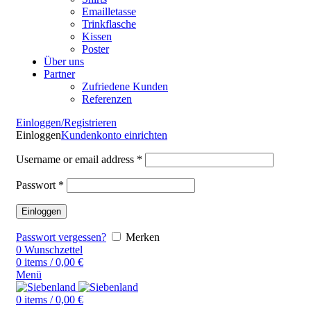
Emailletasse
Trinkflasche
Kissen
Poster
Über uns
Partner
Zufriedene Kunden
Referenzen
Einloggen/Registrieren
Einloggen
Kundenkonto einrichten
Username or email address
*
Passwort
*
Einloggen
Passwort vergessen?
Merken
0
Wunschzettel
0
items
/
0,00
€
Menü
0
items
/
0,00
€