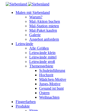
Malen mit Siebenland
Warum?
Mal-Aktion buchen
Mal-Station mieten
Mal-Paket kaufen
Galerie
Angebot anfordern
Leinwände
Alle Größen
Leinwände klein
Leinwände mittel
Leinwände groß
Themengebiete
Schuleinführung
Hochzeit
Mädchen-Motive
Jungs-Motive
Gesund ist bunt
Ostern
Weihnachten
Fingerfarben
Produkte
Shirts