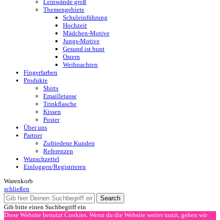
Leinwände groß
Themengebiete
Schuleinführung
Hochzeit
Mädchen-Motive
Jungs-Motive
Gesund ist bunt
Ostern
Weihnachten
Fingerfarben
Produkte
Shirts
Emailletasse
Trinkflasche
Kissen
Poster
Über uns
Partner
Zufriedene Kunden
Referenzen
Wunschzettel
Einloggen/Registrieren
Warenkorb
schließen
Search
Gib bitte einen Suchbegriff ein
Diese Website benutzt Cookies. Wenn du die Website weiter nutzt, gehen wir