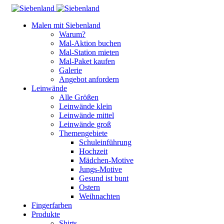
Malen mit Siebenland
Warum?
Mal-Aktion buchen
Mal-Station mieten
Mal-Paket kaufen
Galerie
Angebot anfordern
Leinwände
Alle Größen
Leinwände klein
Leinwände mittel
Leinwände groß
Themengebiete
Schuleinführung
Hochzeit
Mädchen-Motive
Jungs-Motive
Gesund ist bunt
Ostern
Weihnachten
Fingerfarben
Produkte
Shirts