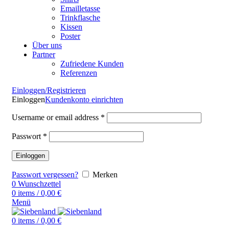
Emailletasse
Trinkflasche
Kissen
Poster
Über uns
Partner
Zufriedene Kunden
Referenzen
Einloggen/Registrieren
Einloggen
Kundenkonto einrichten
Username or email address
*
Passwort
*
Einloggen
Passwort vergessen?
Merken
0
Wunschzettel
0
items
/
0,00
€
Menü
0
items
/
0,00
€